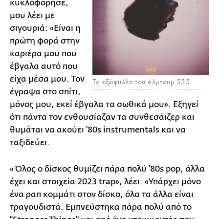
κυκλοφόρησε,
μου λέει με
σιγουριά: «Είναι η
πρώτη φορά στην
καριέρα μου που
έβγαλα αυτό που
είχα μέσα μου. Τον
Το εξώφυλλο του άλμπουμ 555.
έγραψα στο σπίτι,
μόνος μου, εκεί έβγαλα τα σωθικά μου». Εξηγεί
ότι πάντα τον ενθουσίαζαν τα συνθεσάιζερ και
θυμάται να ακούει '80s instrumentals και να
ταξιδεύει.
«Όλος ο δίσκος θυμίζει πάρα πολύ '80s pop, άλλα
έχει και στοιχεία 2023 trap», λέει. «Υπάρχει μόνο
ένα ραπ κομμάτι στον δίσκο, όλα τα άλλα είναι
τραγουδιστά. Εμπνεύστηκα πάρα πολύ από το