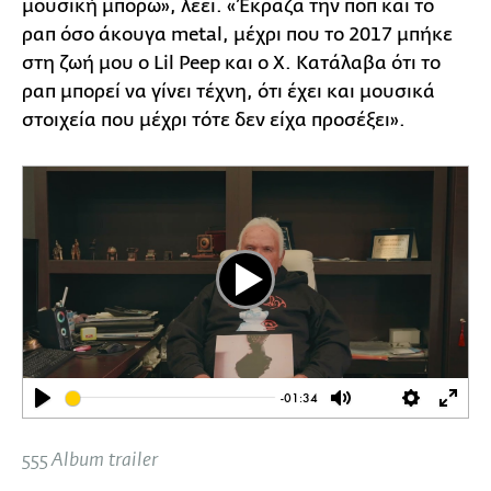
μουσική μπορώ», λέει. «Έκραζα την ποπ και το
ραπ όσο άκουγα metal, μέχρι που το 2017 μπήκε
στη ζωή μου ο Lil Peep και ο X. Κατάλαβα ότι το
ραπ μπορεί να γίνει τέχνη, ότι έχει και μουσικά
στοιχεία που μέχρι τότε δεν είχα προσέξει».
Play
-01:34
Play
Mute
Settings
Ente
full
555 Album trailer