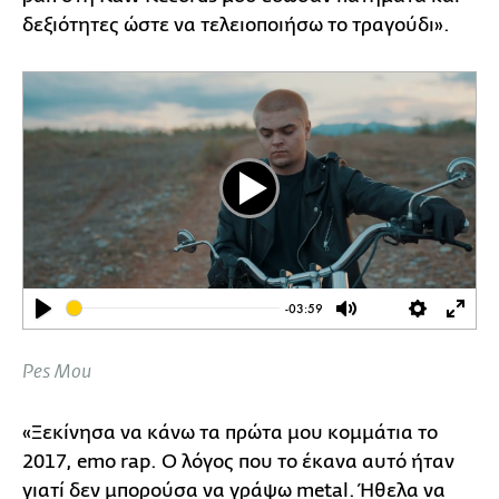
δεξιότητες ώστε να τελειοποιήσω το τραγούδι».
Play
-03:59
Play
Mute
Settings
Ente
full
Pes Mou
«Ξεκίνησα να κάνω τα πρώτα μου κομμάτια το
2017, emo rap. Ο λόγος που το έκανα αυτό ήταν
γιατί δεν μπορούσα να γράψω metal. Ήθελα να