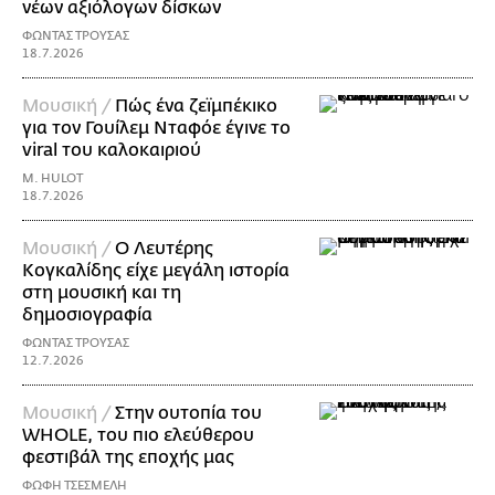
νέων αξιόλογων δίσκων
ΦΩΝΤΑΣ ΤΡΟΥΣΑΣ
18.7.2026
Μουσική /
Πώς ένα ζεϊμπέκικο
για τον Γουίλεμ Νταφόε έγινε το
viral του καλοκαιριού
M. HULOT
18.7.2026
Μουσική /
Ο Λευτέρης
Κογκαλίδης είχε μεγάλη ιστορία
στη μουσική και τη
δημοσιογραφία
ΦΩΝΤΑΣ ΤΡΟΥΣΑΣ
12.7.2026
Μουσική /
Στην ουτοπία του
WHOLE, του πιο ελεύθερου
φεστιβάλ της εποχής μας
ΦΩΦΗ ΤΣΕΣΜΕΛΗ