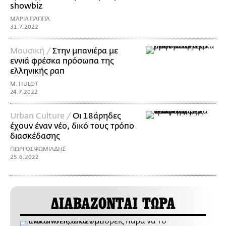
showbiz
ΜΑΡΙΑ ΠΑΠΠΑ
31.7.2022
Μουσική /
Στην μπανιέρα με
εννιά φρέσκα πρόσωπα της
ελληνικής ραπ
M. HULOT
24.7.2022
Urban Culture /
Οι 18άρηδες
έχουν έναν νέο, δικό τους τρόπο
διασκέδασης
ΓΙΩΡΓΟΣ ΨΩΜΙΑΔΗΣ
25.6.2022
ΔΙΑΒΑΖΟΝΤΑΙ ΤΩΡΑ