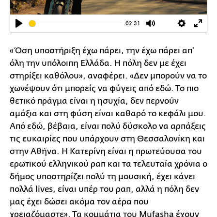
-02:31
Play
Mute
Settings
Ente
full
«Όση υποστήριξη έχω πάρει, την έχω πάρει απ'
όλη την υπόλοιπη Ελλάδα. Η πόλη δεν με έχει
στηρίξει καθόλου», αναφέρει. «Δεν μπορούν να το
χωνέψουν ότι μπορείς να φύγεις από εδώ. Το πιο
θετικό πράγμα είναι η ησυχία, δεν περνούν
αμάξια και στη φύση είναι καθαρό το κεφάλι μου.
Από εδώ, βέβαια, είναι πολύ δύσκολο να αρπάξεις
τις ευκαιρίες που υπάρχουν στη Θεσσαλονίκη και
στην Αθήνα. Η Κατερίνη είναι η πρωτεύουσα του
ερωτικού ελληνικού ραπ και τα τελευταία χρόνια ο
δήμος υποστηρίζει πολύ τη μουσική, έχει κάνει
πολλά lives, είναι υπέρ του ραπ, αλλά η πόλη δεν
μας έχει δώσει ακόμα τον αέρα που
χρειαζόμαστε». Τα κομμάτια του Μufasha έχουν