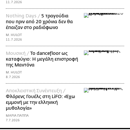
11.7.2026
Nothing Days /
5 τραγούδια
που πριν από 20 χρόνια δεν θα
έπαιζαν στο ραδιόφωνο
M. HULOT
11.7.2026
Μουσική /
Το dancefloor ως
καταφύγιο: Η μεγάλη επιστροφή
της Μαντόνα
M. HULOT
8.7.2026
Αποκλειστική Συνέντευξη /
Φλόρενς Γουέλς στη LiFO: «Έχω
εμμονή με την ελληνική
μυθολογία»
ΜΑΡΙΑ ΠΑΠΠΑ
7.7.2026