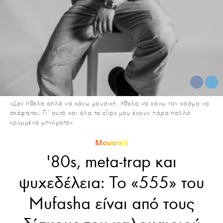
«Δεν ήθελα απλά να κάνω μουσική, ήθελα να κάνω τον κόσμο να
σκέφτεται. Γι' αυτό και όλα τα clips μου έχουν πάρα πολλά
κρυμμένα μηνύματα».
Μουσική
'80s, meta-trap και
ψυχεδέλεια: Το «555» του
Mufasha είναι από τους