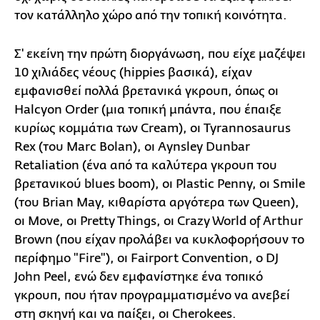
τον κατάλληλο χώρο από την τοπική κοινότητα.
Σ' εκείνη την πρώτη διοργάνωση, που είχε μαζέψει
10 χιλιάδες νέους (hippies βασικά), είχαν
εμφανισθεί πολλά βρετανικά γκρουπ, όπως οι
Halcyon Order (μια τοπική μπάντα, που έπαιξε
κυρίως κομμάτια των Cream), οι Tyrannosaurus
Rex (του Marc Bolan), οι Aynsley Dunbar
Retaliation (ένα από τα καλύτερα γκρουπ του
βρετανικού blues boom), οι Plastic Penny, οι Smile
(του Brian May, κιθαρίστα αργότερα των Queen),
οι Move, οι Pretty Things, οι Crazy World of Arthur
Brown (που είχαν προλάβει να κυκλοφορήσουν το
περίφημο "Fire"), οι Fairport Convention, ο DJ
John Peel, ενώ δεν εμφανίστηκε ένα τοπικό
γκρουπ, που ήταν προγραμματισμένο να ανεβεί
στη σκηνή και να παίξει, οι Cherokees.