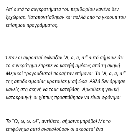
Απ' αυτά τα συγκροτήματα του περιθωρίου κανένα δεν
ξεχώρισε. Καταποντίσθηκαν και πολλά από τα γκρουπ του
επίσημου προγράμματος.
Όταν οι ακροαταί φώναζαν "Α, α, α, α!" αυτό σήμαινε ότι
το συγκρότημα έπρεπε να κατεβή αμέσως από τη σκηνή.
Μερικοί τραγουδισταί παραήταν επίμονοι. Το "Α, α, α, α!"
της αποδοκιμασίας κρατούσε μισή ώρα. Αλλά δεν όρμησε
κανείς στη σκηνή να τους κατεβάση. Αρκούσε η γενική
κατακραυγή: οι χίππυς προσπάθησαν να είναι φρόνιμοι.
Το "Ω, ω, ω, ω!", αντίθετα, σήμαινε μπράβο! Με το
επιφώνημα αυτό ανακαλούσαν οι ακροαταί ένα