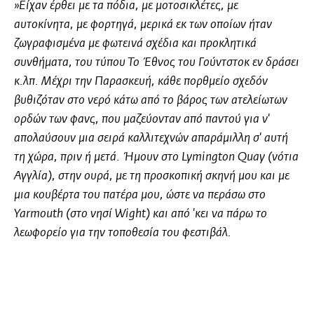
»Είχαν έρθει με τα πόδια, με μοτοσικλέτες, με
αυτοκίνητα, με φορτηγά, μερικά εκ των οποίων ήταν
ζωγραφισμένα με φωτεινά σχέδια και προκλητικά
συνθήματα, του τύπου Το Έθνος του Γούντστοκ εν δράσει
κ.λπ. Μέχρι την Παρασκευή, κάθε πορθμείο σχεδόν
βυθιζόταν στο νερό κάτω από το βάρος των ατελείωτων
ορδών των φανς, που μαζεύονταν από παντού για ν'
απολαύσουν μια σειρά καλλιτεχνών απαράμιλλη σ' αυτή
τη χώρα, πριν ή μετά. Ήμουν στο Lymington Quay (νότια
Αγγλία), στην ουρά, με τη προσκοπική σκηνή μου και με
μια κουβέρτα του πατέρα μου, ώστε να περάσω στο
Yarmouth (στο νησί Wight) και από 'κει να πάρω το
λεωφορείο για την τοποθεσία του φεστιβάλ.