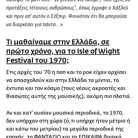
προτάξεις τέτοιους ανθρώπους", όπως έγραφε ο Χάξλεϋ
και πριν απ' αυτόν ο Σέξπιρ. Φαινόταν ότι θα μπορούσε
να διαρκέσει για πάντα...».
Τι μαθαίναμε στην Ελλάδα, σε
πρώτο χρόνο, για το Isle of Wight
Festival του 1970;
Στις αρχές του '70 η ποπ και το ροκ είχαν αρχίσει
να απασχολούν και στην Ελλάδα τα μίντια, τα
έντυπα και τον κόσμο (τους νέους ακροατές και
θιασώτες αυτής της μουσικής), ακόμη πιο πλατιά.
Αν και κατ' ουσίαν μουσικά περιοδικά, το 1970,
δεν υπήρχαν στη χώρα (ό,τι υπήρχε ήταν μέτριο ή
και κάτω του μετρίου) τα μεγάλα περιοδικά της
εποχής, το ΦΑΝΤΑΖΙΟ και τα ΕΠΙΚΑΙΡΑ βασικά,