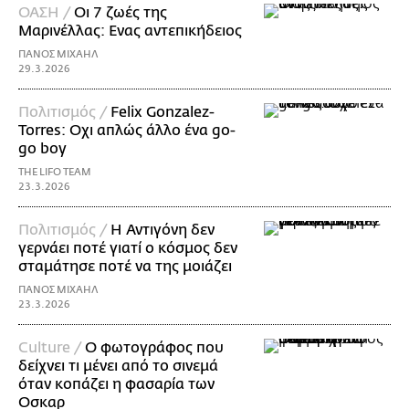
ΟΑΣΗ /
Οι 7 ζωές της
Μαρινέλλας: Ενας αντεπικήδειος
ΠΑΝΟΣ ΜΙΧΑΗΛ
29.3.2026
Πολιτισμός /
Felix Gonzalez-
Torres: Οχι απλώς άλλο ένα go-
go boy
THE LIFO TEAM
23.3.2026
Πολιτισμός /
Η Αντιγόνη δεν
γερνάει ποτέ γιατί ο κόσμος δεν
σταμάτησε ποτέ να της μοιάζει
ΠΑΝΟΣ ΜΙΧΑΗΛ
23.3.2026
Culture /
Ο φωτογράφος που
δείχνει τι μένει από το σινεμά
όταν κοπάζει η φασαρία των
Οσκαρ