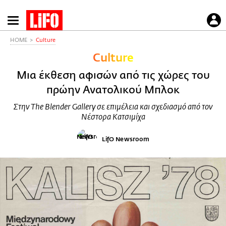
Παράκαμψη
προς
το
HOME
Culture
κυρίως
Culture
περιεχόμενο
Μια έκθεση αφισών από τις χώρες του
πρώην Ανατολικού Μπλοκ
Στην The Blender Gallery σε επιμέλεια και σχεδιασμό από τον
Νέστορα Κατσιμίχα
LifO Newsroom