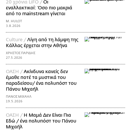
20 χρόνια LiFO /
Οι
εναλλακτικοί: Όσο πιο μακριά
από το mainstream γίνεται
M. HULOT
3.8.2026
Culture /
Λίγη από τη λάμψη της
Κάλλας έρχεται στην Αθήνα
ΧΡΗΣΤΟΣ ΠΑΡΙΔΗΣ
27.5.2026
ΟΑΣΗ /
Ακίνδυνα κανείς δεν
έμαθε ποτέ τα μυστικά του
παραδείσου/ ένα πολυπόστ του
Πάνου Μιχαήλ
ΠΑΝΟΣ ΜΙΧΑΗΛ
19.5.2026
ΟΑΣΗ /
Η Mαμά Δεν Είναι Πια
Εδώ / ένα πολυπόστ του Πάνου
Μιχαήλ