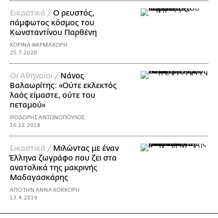
Εικαστικά /
Ο ρευστός,
πάμφωτος κόσμος του
Κωνσταντίνου Παρθένη
ΚΟΡΙΝΑ ΦΑΡΜΑΚΟΡΗ
25.7.2020
Οι Αθηναίοι /
Νάνος
Βαλαωρίτης: «Ούτε εκλεκτός
λαός είμαστε, ούτε του
πεταμού»
ΘΟΔΩΡΗΣ ΑΝΤΩΝΟΠΟΥΛΟΣ
16.12.2018
Εικαστικά /
Μιλώντας με έναν
Έλληνα ζωγράφο που ζει στα
ανατολικά της μακρινής
Μαδαγασκάρης
ΑΠΟ ΤΗΝ ΑΝΝΑ ΚΟΚΚΟΡΗ
13.4.2019