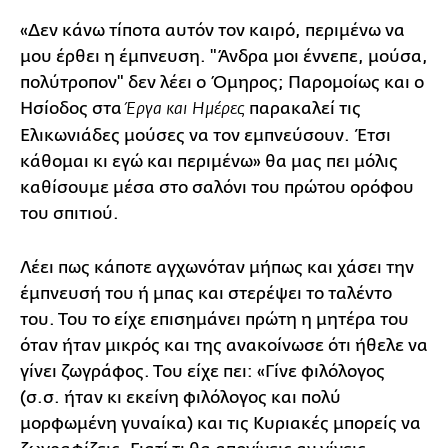
«Δεν κάνω τίποτα αυτόν τον καιρό, περιμένω να
μου έρθει η έμπνευση. "Άνδρα μοι έννεπε, μούσα,
πολύτροπον" δεν λέει ο Όμηρος; Παρομοίως και ο
Ησίοδος στα
παρακαλεί τις
Έργα και Ημέρες
Ελικωνιάδες μούσες να τον εμπνεύσουν. Έτσι
κάθομαι κι εγώ και περιμένω» θα μας πει μόλις
καθίσουμε μέσα στο σαλόνι του πρώτου ορόφου
του σπιτιού.
Λέει πως κάποτε αγχωνόταν μήπως και χάσει την
έμπνευσή του ή μπας και στερέψει το ταλέντο
του. Του το είχε επισημάνει πρώτη η μητέρα του
όταν ήταν μικρός και της ανακοίνωσε ότι ήθελε να
γίνει ζωγράφος. Του είχε πει: «Γίνε φιλόλογος
(σ.σ. ήταν κι εκείνη φιλόλογος και πολύ
μορφωμένη γυναίκα) και τις Κυριακές μπορείς να