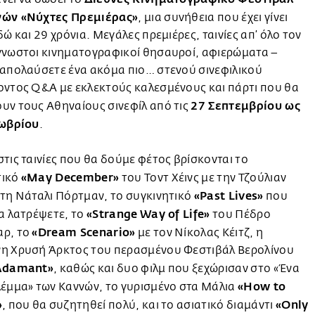
ών «Νύχτες Πρεμιέρας»
, μια συνήθεια που έχει γίνει
δώ και 29 χρόνια. Μεγάλες πρεμιέρες, ταινίες απ’ όλο τον
γνωστοι κινηματογραφικοί θησαυροί, αφιερώματα –
 απολαύσετε ένα ακόμα πιο… στενού σινεφιλικού
οντος Q&A με εκλεκτούς καλεσμένους και πάρτι που θα
27 Σεπτεμβρίου ως
υν τους Αθηναίους σινεφίλ από τις
τωβρίου
.
τις ταινίες που θα δούμε φέτος βρίσκονται το
«May December»
τικό
του Τοντ Χέινς με την Τζούλιαν
«Past Lives»
τη Νάταλι Πόρτμαν, το συγκινητικό
που
«Strange Way of Life»
α λατρέψετε, το
του Πέδρο
«Dream Scenario»
ρ, το
με τον Νίκολας Κέιτζ, η
η Χρυσή Άρκτος του περασμένου Φεστιβάλ Βερολίνου
 Adamant»
, καθώς και δυο φιλμ που ξεχώρισαν στο «Ένα
«How to
λέμμα» των Καννών, το γυρισμένο στα Μάλια
»
«Only
, που θα συζητηθεί πολύ, και το ασιατικό διαμάντι