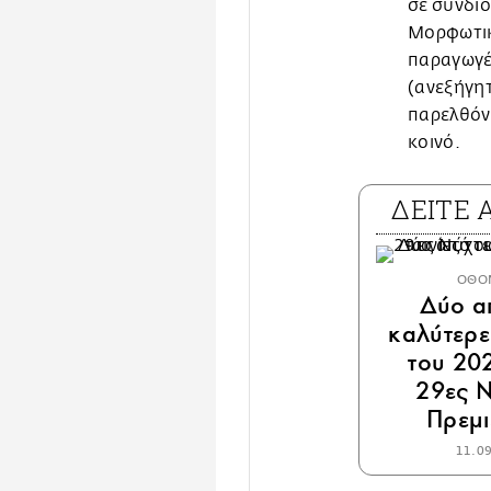
σε συνδιο
Μορφωτικό
παραγωγές
(ανεξήγητ
παρελθόν 
κοινό.
ΔΕΙΤΕ
ΟΘΟ
Δύο απ
καλύτερες
του 202
29ες Ν
Πρεμι
11.0