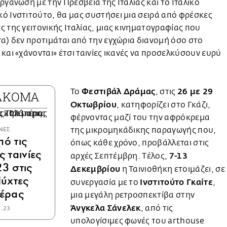
ργάνωση με την Πρεσβεία της Ιταλίας και το Ιταλικό
 Ινστιτούτο, θα μας συστήσει μια σειρά από φρέσκες
 της γειτονικής Ιταλίας, μιας κινηματογραφίας που
α) δεν προτιμάται από την εγχώρια διανομή όσο στο
και «χάνονται» έτσι ταινίες ικανές να προσελκύσουν ευρύ
Φεστιβάλ Δράμας
26 με 29
Το
, στις
 ΑΚΟΜΑ
Οκτωβρίου
, κατηφορίζει στο Γκάζι,
φέρνοντας μαζί του την αφρόκρεμα
της μικρομηκάδικης παραγωγής που,
ΝΕΣ
ό τις
όπως κάθε χρόνο, προβάλλεται στις
 ταινίες
7-13
αρχές Σεπτέμβρη. Τέλος,
3 στις
Δεκεμβρίου
η Ταινιοθήκη ετοιμάζει, σε
ύχτες
Ινστιτούτο Γκαίτε
συνεργασία με το
,
έρας
μια μεγάλη ρετροσπεκτίβα στην
Άνγκελα Σάνελεκ
, από τις
9.23
υπολογίσιμες φωνές του arthouse