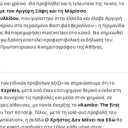
ώ και χρόνια. Θα προβληθεί και η τελευταία της ταινία, το
 με τον Αργύρη Ξάφη και τη Μαρίσσα
υλλίδου
, που γυρίστηκε στην Ελλάδα και έλαβε Αργυρή
αρίου στο περασμένο Φεστιβάλ Βερολίνου ‒ η Γερμανίδα
ς θα παραχωρήσει masterclass στο κοινό. Να σημειωθεί
λόγω δράση αποτελεί προφεστιβαλική εκδήλωση του
 Πρωτοποριακού Κινηματογράφου της Αθήνας.
.
 των ειδικών προβολών αξίζει να σημειώσουμε ότι το
 Express,
μετά από έναν επιτυχημένο θερινό κύκλο στη
θα συνεχίσει τις προβολές και μέσα στον χειμώνα, σε
«Rambo: The first
ρες αίθουσες, με ταινία έναρξης το
υ Τεντ Κότσεφ. Τέλος, μετά τη sold-out προβολή του
Ο Χρήστος Δεν Μένει πια Εδώ
ranslation», η σελίδα
θα
 τις event-προβολές στο τέλος κάθε μήνα στον