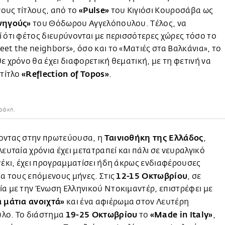
«Pulse»
ους τίτλους, από το
του Κιγιόσι Κουροσάβα ως
νηγούς»
του Θόδωρου Αγγελόπουλου. Τέλος, να
 ότι φέτος διευρύνονται με περισσότερες χώρες τόσο το
et the neighbors», όσο και το «Ματιές στα Βαλκάνια», το
ε χρόνο θα έχει διαφορετική θεματική, με τη φετινή να
«Reflection of Topos»
 τίτλο
.
ράκη.
Ταινιοθήκη της Ελλάδος
οντας στην πρωτεύουσα, η
,
λευταία χρόνια έχει μετατραπεί και πάλι σε νευραλγικό
τέκι, έχει προγραμματίσει ήδη άκρως ενδιαφέρουσες
12-15 Οκτωβρίου
ια τους επόμενους μήνες. Στις
, σε
α με την Ένωση Ελληνικού Ντοκιμαντέρ, επιστρέφει με
 μάτια ανοιχτά»
και ένα αφιέρωμα στον Λευτέρη
19-25 Οκτωβρίου
«Μade in Italy»
λο. Το διάστημα
το
,