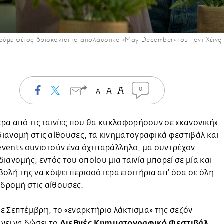
δούμε φέτος βρίσκονται το απολαυστικό «May December» του Τοντ Χέινς 
0
έρα από τις ταινίες που θα κυκλοφορήσουν σε «κανονική»
διανομή στις αίθουσες, τα κινηματογραφικά φεστιβάλ και
events συνιστούν ένα όχι παράλληλο, μα συντρέχον
ιανομής, εντός του οποίου μια ταινία μπορεί σε μία και
ολή της να κόψει περισσότερα εισιτήρια απ’ όσα σε όλη
αδρομή στις αίθουσες.
 Σεπτέμβρη, το «εναρκτήριο λάκτισμα» της σεζόν
Διεθνές Κινηματογραφικό Φεστιβάλ
νει να δώσει το