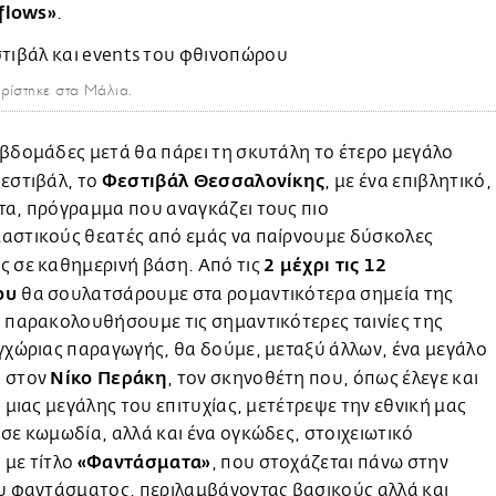
 flows»
.
ρίστηκε στα Μάλια.
βδομάδες μετά θα πάρει τη σκυτάλη το έτερο μεγάλο
Φεστιβάλ Θεσσαλονίκης
εστιβάλ, το
, με ένα επιβλητικό,
τα, πρόγραμμα που αναγκάζει τους πιο
αστικούς θεατές από εμάς να παίρνουμε δύσκολες
2 μέχρι τις 12
ς σε καθημερινή βάση. Από τις
ου
θα σουλατσάρουμε στα ρομαντικότερα σημεία της
 παρακολουθήσουμε τις σημαντικότερες ταινίες της
γχώριας παραγωγής, θα δούμε, μεταξύ άλλων, ένα μεγάλο
Νίκο Περάκη
 στον
, τον σκηνοθέτη που, όπως έλεγε και
e μιας μεγάλης του επιτυχίας, μετέτρεψε την εθνική μας
σε κωμωδία, αλλά και ένα ογκώδες, στοιχειωτικό
«Φαντάσματα»
 με τίτλο
, που στοχάζεται πάνω στην
υ φαντάσματος, περιλαμβάνοντας βασικούς αλλά και