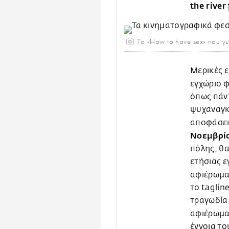
the river
Το «How to have sex» που γυ
Μερικές ε
εγχώριο φ
όπως πάν
ψυχαναγκ
αποφάσει
Νοεμβρί
πόλης, θα
ετήσιας ε
αφιέρωμα
το taglin
τραγωδία 
αφιέρωμα
έννοια το