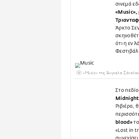
σινεμά εδ
«Music»,
Τριανταφ
Άρκτο Σεν
σκηνοθέτι
ότι η εν 
Φεστιβάλ
«Music» της Άνγκελα Σάνελεκ
Στο πεδίο
Midnight
Ριβιέρα, 
περισσότε
blood»
το
«Lost in t
συνεχίσει