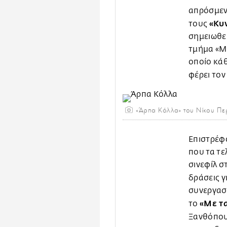
απρόσμεν
«Κυ
τους
σημειωθεί
τμήμα «Me
οποίο κάθ
φέρει τον
«Άρπα Κόλλα» του Νίκου Πε
Επιστρέφ
που τα τε
σινεφίλ σ
δράσεις γ
συνεργασί
«Με τα
το
Ξανθόπου