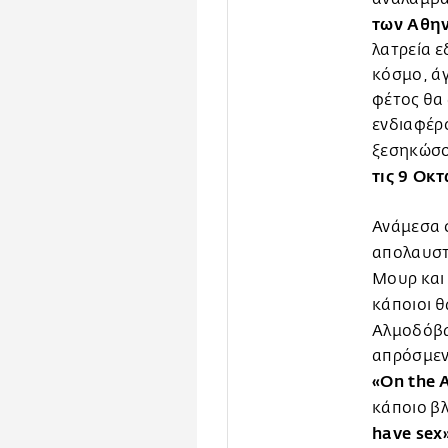
των Αθην
λατρεία ε
κόσμο, ά
φέτος θα
ενδιαφέρ
ξεσηκώσο
τις 9 Οκ
Ανάμεσα σ
απολαυσ
Μουρ και 
κάποιοι θ
Αλμοδόβα
απρόσμεν
«Οn the
κάποιο β
have sex