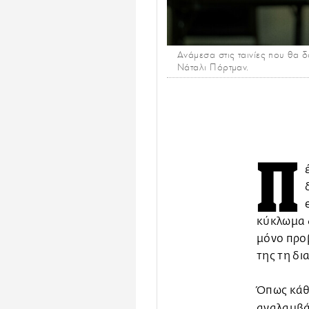
Ανάμεσα στις ταινίες που θα 
Νάταλι Πόρτμαν.
Π
κύκλωμα δ
μόνο προβ
της τη δι
Όπως κάθε
αναλαμβά