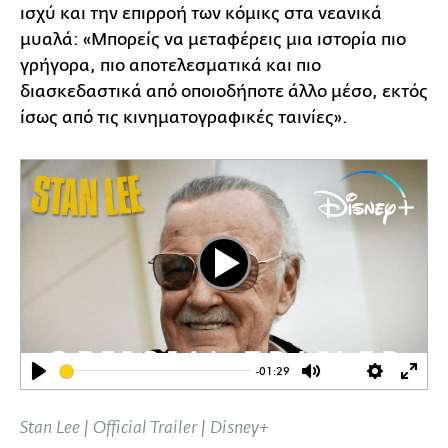
ισχύ και την επιρροή των κόμικς στα νεανικά
μυαλά: «Μπορείς να μεταφέρεις μια ιστορία πιο
γρήγορα, πιο αποτελεσματικά και πιο
διασκεδαστικά από οποιοδήποτε άλλο μέσο, εκτός
ίσως από τις κινηματογραφικές ταινίες».
Play
-01:29
Play
Mute
Settings
Ente
full
Stan Lee | Official Trailer | Disney+