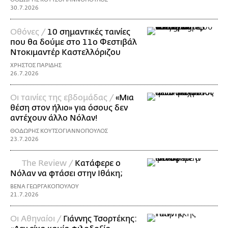
30.7.2026
Οθόνες /
10 σημαντικές ταινίες
που θα δούμε στο 11ο Φεστιβάλ
Ντοκιμαντέρ Καστελλόριζου
ΧΡΗΣΤΟΣ ΠΑΡΙΔΗΣ
26.7.2026
Οι ταινίες της εβδομάδας /
«Μια
θέση στον ήλιο» για όσους δεν
αντέχουν άλλο Νόλαν!
ΘΟΔΩΡΗΣ ΚΟΥΤΣΟΓΙΑΝΝΟΠΟΥΛΟΣ
23.7.2026
The Review /
Κατάφερε ο
Νόλαν να φτάσει στην Ιθάκη;
ΒΕΝΑ ΓΕΩΡΓΑΚΟΠΟΥΛΟΥ
21.7.2026
Οι Αθηναίοι /
Γιάννης Τσορτέκης: