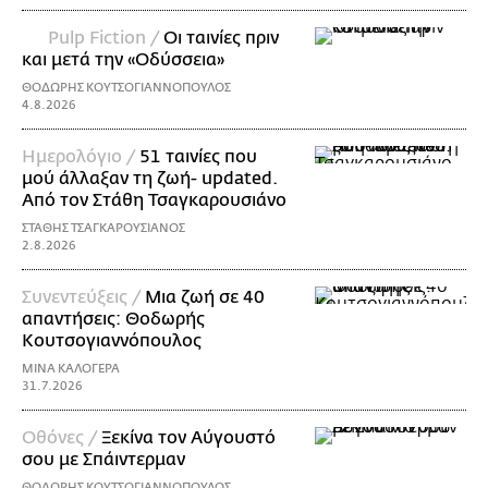
Pulp Fiction /
Οι ταινίες πριν
και μετά την «Οδύσσεια»
ΘΟΔΩΡΗΣ ΚΟΥΤΣΟΓΙΑΝΝΟΠΟΥΛΟΣ
4.8.2026
Ημερολόγιο /
51 ταινίες που
μού άλλαξαν τη ζωή- updated.
Aπό τον Στάθη Τσαγκαρουσιάνο
ΣΤΑΘΗΣ ΤΣΑΓΚΑΡΟΥΣΙΑΝΟΣ
2.8.2026
Συνεντεύξεις /
Μια ζωή σε 40
απαντήσεις: Θοδωρής
Kουτσογιαννόπουλος
ΜΙΝΑ ΚΑΛΟΓΕΡΑ
31.7.2026
Οθόνες /
Ξεκίνα τον Αύγουστό
σου με Σπάιντερμαν
ΘΟΔΩΡΗΣ ΚΟΥΤΣΟΓΙΑΝΝΟΠΟΥΛΟΣ