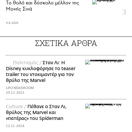
Το θολό και δύσκολο μέλλον της
Μονής Σινά
4.8.2026
ΣΧΕΤΙΚΑ ΑΡΘΡΑ
Πολιτισμός /
Σταν Λι: Η
Disney κυκλοφόρησε το teaser
trailer του ντοκιμαντέρ για τον
θρύλο της Marvel
LIFO NEWSROOM
29.12.2022
Culture /
Πέθανε ο Σταν Λι,
θρύλος της Marvel και
«πατέρας» του Spiderman
12.11.2018