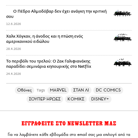
Ο Πέδρο Αλμοδόβαρ δεν έχει ανάγκη την κριτική
σου
12.6.2026
Χαλκ Χόγκαν, η άνοδος και η πτώση ενός
αμερικανικού ειδώλου
28.4.2026
Το περιβόλι του τρελού: Ο Ζακ Γαλιφιανάκης
παραδίδει σεμινάρια κηπουρικής στο Netflix
24.4.2026
Οθόνες
MARVEL
ΣΤΑΝ ΛΙ
DC COMICS
Tags
ΣΟΥΠΕΡ ΗΡΩΕΣ
ΚΟΜΙΚΣ
DISNEY+
ΕΓΓΡΑΦΕΙΤΕ ΣΤΟ NEWSLETTER ΜΑΣ
Για να λαμβάνετε κάθε εβδομάδα στο email σας μια επιλογή από τα