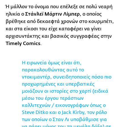
Ή μάλλον το όνομα που επέλεξε σε πολύ νεαρή
ηλικία ο
Στάνλεϊ Μάρτιν Λίμπερ
, ο οποίος
βρέθηκε από δεκαεφτά χρονών στο κoυρμπέτι,
και στα είκοσι του είχε καταφέρει να γίνει
αρχισυντάκτης και βασικός συγγραφέας στην
Timely Comics
.
Η ειρωνεία όμως είναι ότι,
παρακολουθώντας αυτό το
ντοκιμαντέρ, συνειδητοποιείς πόσο πιο
προχωρημένες και υπερβατικές
μοιάζουν οι ιστορίες στο χαρτί (ειδικά
μέσω του έργου τεράστιων
καλλιτεχνών / εικονογράφων όπως ο
Steve Ditko και ο Jack Kirby, τον ρόλο
των οποίων ο Σταν Λι υποβάθμισε για
να πάρει μόνος του τη μεγάλη δόξα) σε