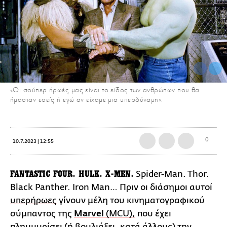
«Οι σούπερ ήρωές μας είναι το είδος των ανθρώπων που θα
ήμασταν εσείς ή εγώ αν είχαμε μια υπερδύναμη».
0
10.7.2023 | 12:55
FANTASTIC FOUR. HULK. X-MEN.
Spider-Man. Thor.
Black Panther. Iron Man… Πριν οι διάσημοι αυτοί
υπερήρωες
γίνουν μέλη του κινηματογραφικού
σύμπαντος της
Marvel
(MCU),
που έχει
πλημμυρίσει (ή βουλιάξει, κατά άλλους) την