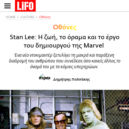
Παράκαμψη
προς
το
HOME
CULTURE
Οθόνες
κυρίως
Οθόνες
περιεχόμενο
Stan Lee: Η ζωή, το όραμα και το έργο
του δημιουργού της Marvel
Ένα νέο ντοκιμαντέρ ξετυλίγει τη μακρά και παράξενη
διαδρομή του ανθρώπου που συνέδεσε όσο κανείς άλλος το
όνομά του με τα κόμικς υπερηρώων.
Δημήτρης Πολιτάκης