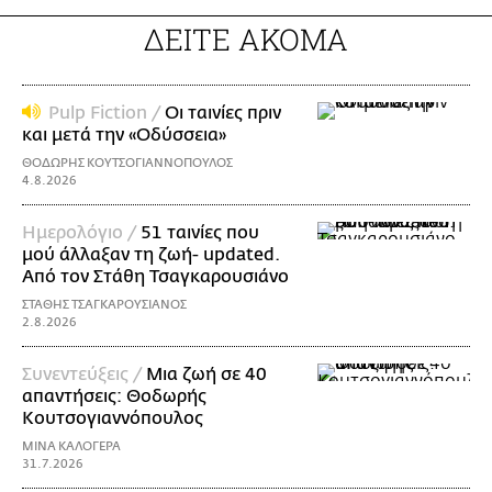
ΔΕΙΤΕ ΑΚΟΜΑ
Pulp Fiction /
Οι ταινίες πριν
και μετά την «Οδύσσεια»
ΘΟΔΩΡΗΣ ΚΟΥΤΣΟΓΙΑΝΝΟΠΟΥΛΟΣ
4.8.2026
Ημερολόγιο /
51 ταινίες που
μού άλλαξαν τη ζωή- updated.
Aπό τον Στάθη Τσαγκαρουσιάνο
ΣΤΑΘΗΣ ΤΣΑΓΚΑΡΟΥΣΙΑΝΟΣ
2.8.2026
Συνεντεύξεις /
Μια ζωή σε 40
απαντήσεις: Θοδωρής
Kουτσογιαννόπουλος
ΜΙΝΑ ΚΑΛΟΓΕΡΑ
31.7.2026