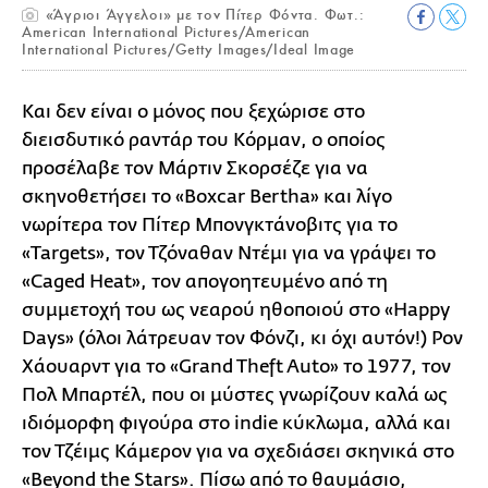
«Άγριοι Άγγελοι» με τον Πίτερ Φόντα. Φωτ.:
American International Pictures/American
International Pictures/Getty Images/Ιdeal Image
Και δεν είναι ο μόνος που ξεχώρισε στο
διεισδυτικό ραντάρ του Κόρμαν, ο οποίος
προσέλαβε τον Μάρτιν Σκορσέζε για να
σκηνοθετήσει το «Boxcar Bertha» και λίγο
νωρίτερα τον Πίτερ Μπονγκτάνοβιτς για το
«Targets», τον Τζόναθαν Ντέμι για να γράψει το
«Caged Heat», τον απογοητευμένο από τη
συμμετοχή του ως νεαρού ηθοποιού στο «Happy
Days» (όλοι λάτρευαν τον Φόνζι, κι όχι αυτόν!) Ρον
Χάουαρντ για το «Grand Theft Auto» το 1977, τον
Πολ Μπαρτέλ, που οι μύστες γνωρίζουν καλά ως
ιδιόμορφη φιγούρα στο indie κύκλωμα, αλλά και
τον Τζέιμς Κάμερον για να σχεδιάσει σκηνικά στο
«Beyond the Stars». Πίσω από το θαυμάσιο,