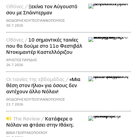
Οθόνες /
Ξεκίνα τον Αύγουστό
σου με Σπάιντερμαν
ΘΟΔΩΡΗΣ ΚΟΥΤΣΟΓΙΑΝΝΟΠΟΥΛΟΣ
30.7.2026
Οθόνες /
10 σημαντικές ταινίες
που θα δούμε στο 11ο Φεστιβάλ
Ντοκιμαντέρ Καστελλόριζου
ΧΡΗΣΤΟΣ ΠΑΡΙΔΗΣ
26.7.2026
Οι ταινίες της εβδομάδας /
«Μια
θέση στον ήλιο» για όσους δεν
αντέχουν άλλο Νόλαν!
ΘΟΔΩΡΗΣ ΚΟΥΤΣΟΓΙΑΝΝΟΠΟΥΛΟΣ
23.7.2026
The Review /
Κατάφερε ο
Νόλαν να φτάσει στην Ιθάκη;
ΒΕΝΑ ΓΕΩΡΓΑΚΟΠΟΥΛΟΥ