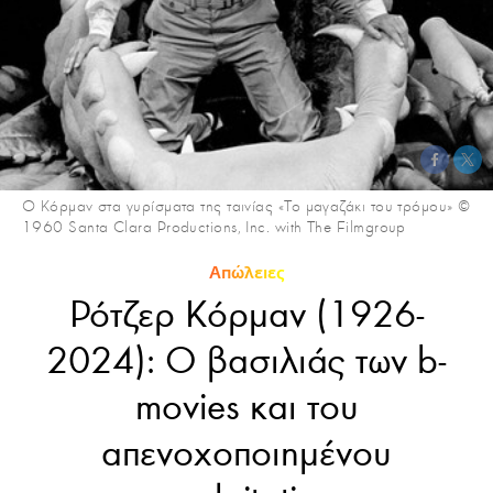
Ο Κόρμαν στα γυρίσματα της ταινίας «Το μαγαζάκι του τρόμου» ©
1960 Santa Clara Productions, Inc. with The Filmgroup
Απώλειες
Ρότζερ Κόρμαν (1926-
2024): Ο βασιλιάς των b-
movies και του
απενοχοποιημένου