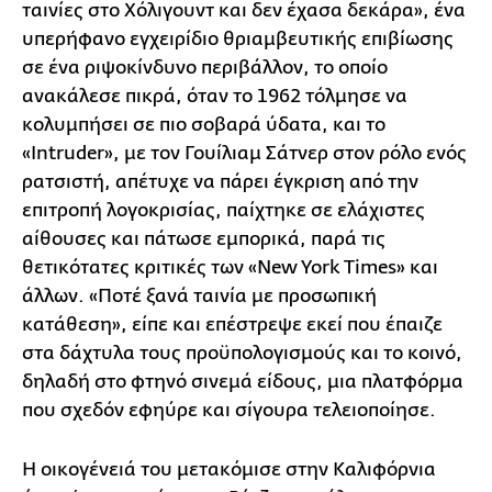
ταινίες στο Χόλιγουντ και δεν έχασα δεκάρα», ένα
υπερήφανο εγχειρίδιο θριαμβευτικής επιβίωσης
σε ένα ριψοκίνδυνο περιβάλλον, το οποίο
ανακάλεσε πικρά, όταν το 1962 τόλμησε να
κολυμπήσει σε πιο σοβαρά ύδατα, και το
«Intruder», με τον Γουίλιαμ Σάτνερ στον ρόλο ενός
ρατσιστή, απέτυχε να πάρει έγκριση από την
επιτροπή λογοκρισίας, παίχτηκε σε ελάχιστες
αίθουσες και πάτωσε εμπορικά, παρά τις
θετικότατες κριτικές των «New York Times» και
άλλων. «Ποτέ ξανά ταινία με προσωπική
κατάθεση», είπε και επέστρεψε εκεί που έπαιζε
στα δάχτυλα τους προϋπολογισμούς και το κοινό,
δηλαδή στο φτηνό σινεμά είδους, μια πλατφόρμα
που σχεδόν εφηύρε και σίγουρα τελειοποίησε.
Η οικογένειά του μετακόμισε στην Καλιφόρνια