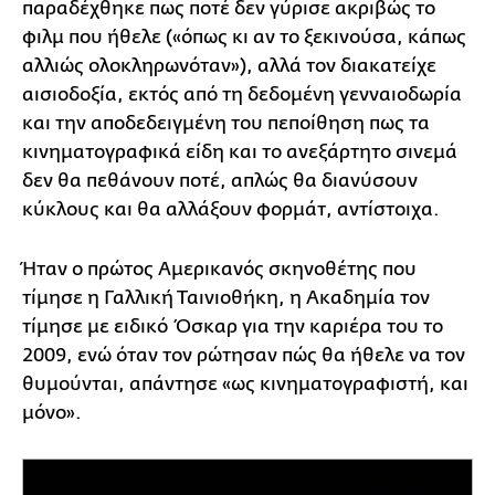
παραδέχθηκε πως ποτέ δεν γύρισε ακριβώς το
φιλμ που ήθελε («όπως κι αν το ξεκινούσα, κάπως
αλλιώς ολοκληρωνόταν»), αλλά τον διακατείχε
αισιοδοξία, εκτός από τη δεδομένη γενναιοδωρία
και την αποδεδειγμένη του πεποίθηση πως τα
κινηματογραφικά είδη και το ανεξάρτητο σινεμά
δεν θα πεθάνουν ποτέ, απλώς θα διανύσουν
κύκλους και θα αλλάξουν φορμάτ, αντίστοιχα.
Ήταν ο πρώτος Αμερικανός σκηνοθέτης που
τίμησε η Γαλλική Ταινιοθήκη, η Ακαδημία τον
τίμησε με ειδικό Όσκαρ για την καριέρα του το
2009, ενώ όταν τον ρώτησαν πώς θα ήθελε να τον
θυμούνται, απάντησε «ως κινηματογραφιστή, και
μόνο».