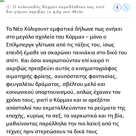
Ο πολυσχιδής Κόρμαν παραδέχθηκε πως ποτέ
δεν γύρισε ακριβώς το φιλμ που ήθελε.
Το Νέο Χόλιγουντ εμφατικά δήλωνε πως ανήκει
στο μεγάλο σχολείο του Κόρμαν − μόνο ο
Σπίλμπεργκ γλίτωσε από τις τάξεις του, ίσως
επειδή έμαθε να σκαρώνει ταινιάκια στο δικό του
σπίτι. Και όσοι αναρωτιούνταν επί καιρό τι
ακριβώς πρεσβεύει αυτός ο κινηματογράφος
αιματηρής φρίκης, ανυπόστατης φαντασίας,
φευγαλέου δράματος, σβέλτου μελό και
κοινωνικού οπορτουνισμού, απλώς έχαναν τον
χρόνο τους, γιατί ο Κόρμαν και οι ορεξάτοι
απόστολοί του εκμεταλλεύονταν τα ρεύματα της
εποχής, κυρίως το σεξ, τα ναρκωτικά και τη βία,
μαθαίνοντας παράλληλα την πιο λαϊκή από τις
τέχνες πριν στερεώσουν τα δικά τους