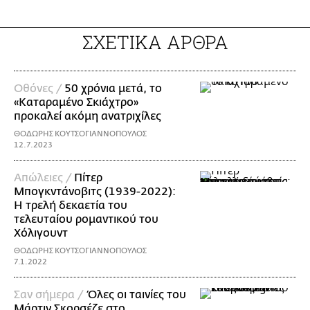
ΣΧΕΤΙΚΑ ΑΡΘΡΑ
Οθόνες /
50 χρόνια μετά, το
«Καταραμένο Σκιάχτρο»
προκαλεί ακόμη ανατριχίλες
ΘΟΔΩΡΗΣ ΚΟΥΤΣΟΓΙΑΝΝΟΠΟΥΛΟΣ
12.7.2023
Απώλειες /
Πίτερ
Μπογκντάνοβιτς (1939-2022):
Η τρελή δεκαετία του
τελευταίου ρομαντικού του
Χόλιγουντ
ΘΟΔΩΡΗΣ ΚΟΥΤΣΟΓΙΑΝΝΟΠΟΥΛΟΣ
7.1.2022
Σαν σήμερα /
Όλες οι ταινίες του
Μάρτιν Σκορσέζε στο