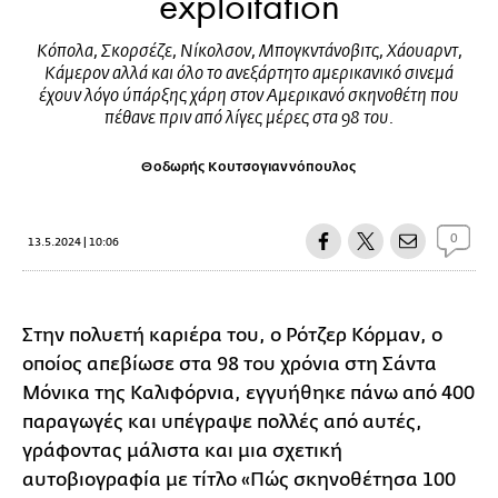
exploitation
Κόπολα, Σκορσέζε, Νίκολσον, Μπογκντάνοβιτς, Χάουαρντ,
Κάμερον αλλά και όλο το ανεξάρτητο αμερικανικό σινεμά
έχουν λόγο ύπάρξης χάρη στον Αμερικανό σκηνοθέτη που
πέθανε πριν από λίγες μέρες στα 98 του.
Θοδωρής Κουτσογιαννόπουλος
0
13.5.2024 | 10:06
Στην πολυετή καριέρα του, ο Ρότζερ Κόρμαν, ο
οποίος απεβίωσε στα 98 του χρόνια στη Σάντα
Μόνικα της Καλιφόρνια, εγγυήθηκε πάνω από 400
παραγωγές και υπέγραψε πολλές από αυτές,
γράφοντας μάλιστα και μια σχετική
αυτοβιογραφία με τίτλο «Πώς σκηνοθέτησα 100