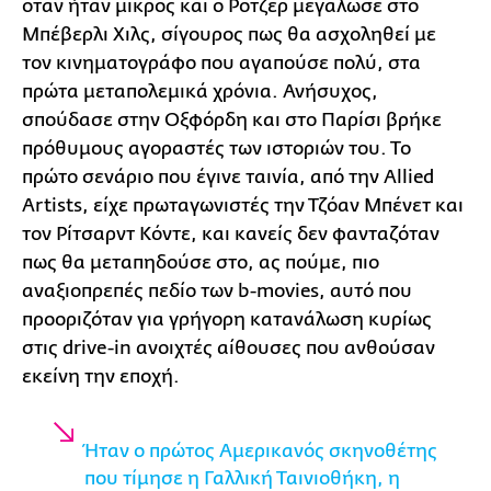
όταν ήταν μικρός και ο Ρότζερ μεγάλωσε στο
Μπέβερλι Χιλς, σίγουρος πως θα ασχοληθεί με
τον κινηματογράφο που αγαπούσε πολύ, στα
πρώτα μεταπολεμικά χρόνια. Ανήσυχος,
σπούδασε στην Οξφόρδη και στο Παρίσι βρήκε
πρόθυμους αγοραστές των ιστοριών του. Το
πρώτο σενάριο που έγινε ταινία, από την Allied
Artists, είχε πρωταγωνιστές την Τζόαν Μπένετ και
τον Ρίτσαρντ Κόντε, και κανείς δεν φανταζόταν
πως θα μεταπηδούσε στο, ας πούμε, πιο
αναξιοπρεπές πεδίο των b-movies, αυτό που
προοριζόταν για γρήγορη κατανάλωση κυρίως
στις drive-in ανοιχτές αίθουσες που ανθούσαν
εκείνη την εποχή.
Ήταν ο πρώτος Αμερικανός σκηνοθέτης
που τίμησε η Γαλλική Ταινιοθήκη, η