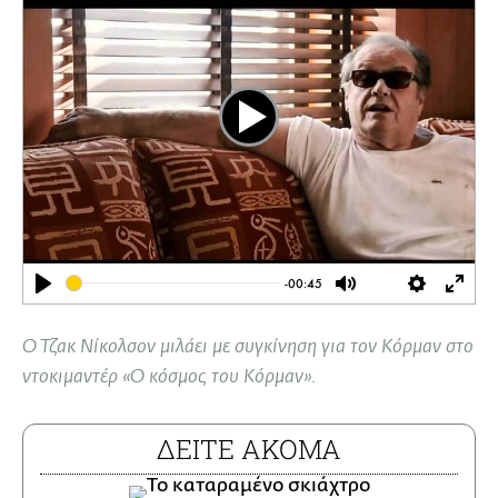
Play
-00:45
Play
Mute
Settings
Ente
full
Ο Τζακ Νίκολσον μιλάει με συγκίνηση για τον Κόρμαν στo
ντοκιμαντέρ «Ο κόσμος του Κόρμαν».
ΔΕΙΤΕ ΑΚΟΜΑ