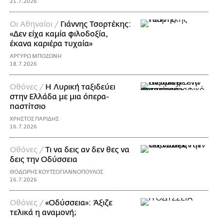
21.7.2026
Οι Αθηναίοι /
Γιάννης Τσορτέκης:
«Δεν είχα καμία φιλοδοξία,
έκανα καριέρα τυχαία»
ΑΡΓΥΡΩ ΜΠΟΖΩΝΗ
18.7.2026
Οθόνες /
Η Λυρική ταξιδεύει
στην Ελλάδα με μια όπερα-
παστίτσιο
ΧΡΗΣΤΟΣ ΠΑΡΙΔΗΣ
16.7.2026
Οθόνες /
Τι να δεις αν δεν θες να
δεις την Οδύσσεια
ΘΟΔΩΡΗΣ ΚΟΥΤΣΟΓΙΑΝΝΟΠΟΥΛΟΣ
16.7.2026
Οθόνες /
«Οδύσσεια»: Άξιζε
τελικά η αναμονή;