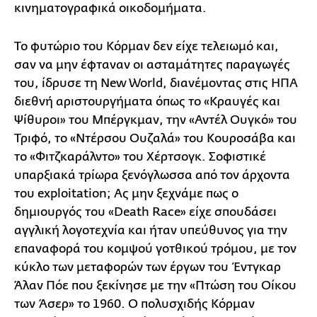
κινηματογραφικά οικοδομήματα.
Το φυτώριο του Κόρμαν δεν είχε τελειωμό και,
σαν να μην έφταναν οι ασταμάτητες παραγωγές
του, ίδρυσε τη New World, διανέμοντας στις ΗΠΑ
διεθνή αριστουργήματα όπως το «Κραυγές και
Ψίθυροι» του Μπέργκμαν, την «Αντέλ Ουγκό» του
Τριφό, το «Ντέρσου Ουζαλά» του Κουροσάβα και
το «Φιτζκαράλντο» του Χέρτσογκ. Σοφιστικέ
υπαρξιακά τρίωρα ξενόγλωσσα από τον άρχοντα
του exploitation; Ας μην ξεχνάμε πως ο
δημιουργός του «Death Race» είχε σπουδάσει
αγγλική λογοτεχνία και ήταν υπεύθυνος για την
επαναφορά του κομψού γοτθικού τρόμου, με τον
κύκλο των μεταφορών των έργων του Έντγκαρ
Άλαν Πόε που ξεκίνησε με την «Πτώση του Οίκου
των Άσερ» το 1960. Ο πολυσχιδής Κόρμαν