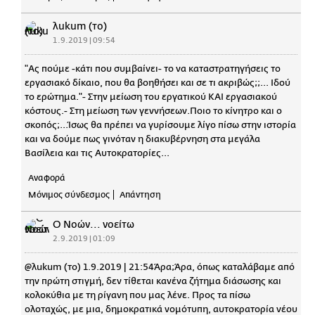
λukum (το)
1.9.2019 | 09:54
"Ας πούμε -κάτι που συμβαίνει- το να καταστρατηγήσεις το
εργασιακό δίκαιο, που θα βοηθήσει και σε τι ακριβώς;;... Ιδού
το ερώτημα."- Στην μείωση του εργατικού ΚΑΙ εργασιακού
κόστους.- Στη μείωση των γεννήσεων.Ποιο το κίνητρο και ο
σκοπός;...Ίσως θα πρέπει να γυρίσουμε λίγο πίσω στην ιστορία
και να δούμε πως γινόταν η διακυβέρνηση στα μεγάλα
Βασίλεια και τις Αυτοκρατορίες...
Αναφορά
Μόνιμος σύνδεσμος
Απάντηση
Ο Νοών... νοείτω
2.9.2019 | 01:09
@λukum (το) 1.9.2019 | 21:54Άρα;Άρα, όπως καταλάβαμε από
την πρώτη στιγμή, δεν τίθεται κανένα ζήτημα διάσωσης και
κολοκύθια με τη ρίγανη που μας λένε. Προς τα πίσω
ολοταχώς, με μια, δημοκρατικά νομότυπη, αυτοκρατορία νέου