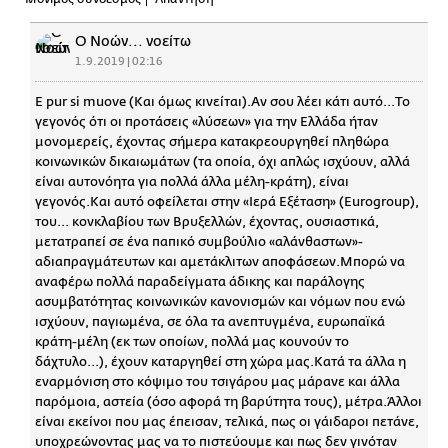
Ο Νοών... νοείτω
1.9.2019 | 02:16
E pur si muove (Και όμως κινείται).Αν σου λέει κάτι αυτό...Το
γεγονός ότι οι προτάσεις «λύσεων» για την Ελλάδα ήταν
μονομερείς, έχοντας σήμερα κατακρεουργηθεί πληθώρα
κοινωνικών δικαιωμάτων (τα οποία, όχι απλώς ισχύουν, αλλά
είναι αυτονόητα για πολλά άλλα μέλη-κράτη), είναι
γεγονός.Και αυτό οφείλεται στην «Ιερά Εξέταση» (Eurogroup),
του... κονκλαβίου των Βρυξελλών, έχοντας, ουσιαστικά,
μετατραπεί σε ένα παπικό συμβούλιο «αλάνθαστων»-
αδιαπραγμάτευτων και αμετάκλιτων αποφάσεων.Μπορώ να
αναφέρω πολλά παραδείγματα άδικης και παράλογης
ασυμβατότητας κοινωνικών κανονισμών και νόμων που ενώ
ισχύουν, παγιωμένα, σε όλα τα ανεπτυγμένα, ευρωπαϊκά
κράτη-μέλη (εκ των οποίων, πολλά μας κουνούν το
δάχτυλο...), έχουν καταργηθεί στη χώρα μας.Κατά τα άλλα η
εναρμόνιση στο κόψιμο του τσιγάρου μας μάρανε και άλλα
παρόμοια, αστεία (όσο αφορά τη βαρύτητα τους), μέτρα.Άλλοι
είναι εκείνοι που μας έπεισαν, τελικά, πως οι γάιδαροι πετάνε,
υποχρεώνοντας μας να το πιστεύουμε και πως δεν γινόταν