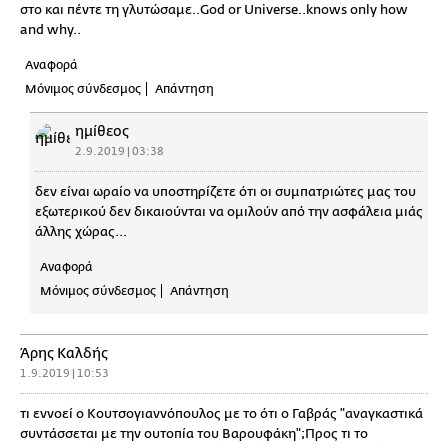
στο και πέντε τη γλυτώσαμε..God or Universe..knows only how
and why..
Αναφορά
Μόνιμος σύνδεσμος
Απάντηση
ημίθεος
2.9.2019 | 03:38
δεν είναι ωραίο να υποστηρίζετε ότι οι συμπατριώτες μας του
εξωτερικού δεν δικαιούνται να ομιλούν από την ασφάλεια μιάς
άλλης χώρας...
Αναφορά
Μόνιμος σύνδεσμος
Απάντηση
Άρης Καλδής
1.9.2019 | 10:53
τι εννοεί ο Κουτσογιαννόπουλος με το ότι ο Γαβράς "αναγκαστικά
συντάσσεται με την ουτοπία του Βαρουφάκη";Προς τι το