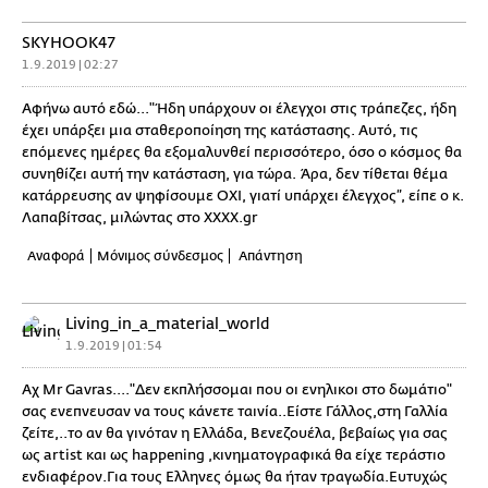
SKYHOOK47
1.9.2019 | 02:27
Αφήνω αυτό εδώ..."Ήδη υπάρχουν οι έλεγχοι στις τράπεζες, ήδη
έχει υπάρξει μια σταθεροποίηση της κατάστασης. Αυτό, τις
επόμενες ημέρες θα εξομαλυνθεί περισσότερο, όσο ο κόσμος θα
συνηθίζει αυτή την κατάσταση, για τώρα. Άρα, δεν τίθεται θέμα
κατάρρευσης αν ψηφίσουμε ΟΧΙ, γιατί υπάρχει έλεγχος”, είπε ο κ.
Λαπαβίτσας, μιλώντας στο ΧΧΧΧ.gr
Αναφορά
Μόνιμος σύνδεσμος
Απάντηση
Living_in_a_material_world
1.9.2019 | 01:54
Αχ Mr Gavras...."Δεν εκπλήσσομαι που οι ενηλικοι στο δωμάτιο"
σας ενεπνευσαν να τους κάνετε ταινία..Είστε Γάλλος,στη Γαλλία
ζείτε,..το αν θα γινόταν η Ελλάδα, Βενεζουέλα, βεβαίως για σας
ως artist και ως happening ,κινηματογραφικά θα είχε τεράστιο
ενδιαφέρον.Για τους Ελληνες όμως θα ήταν τραγωδία.Ευτυχώς