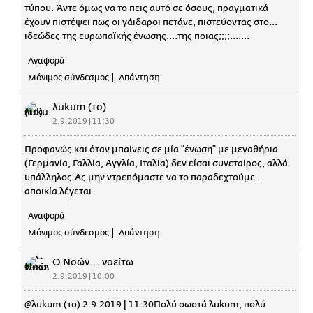
τύπου. Άντε όμως να το πεις αυτό σε όσους, πραγματικά
έχουν πιστέψει πως οι γάιδαροι πετάνε, πιστεύοντας στο...
ιδεώδες της ευρωπαϊκής ένωσης....της ποιας;;;;.......
Αναφορά
Μόνιμος σύνδεσμος
Απάντηση
λukum (το)
2.9.2019 | 11:30
Προφανώς και όταν μπαίνεις σε μία "ένωση" με μεγαθήρια
(Γερμανία, Γαλλία, Αγγλία, Ιταλία) δεν είσαι συνεταίρος, αλλά
υπάλληλος.Ας μην ντρεπόμαστε να το παραδεχτούμε...
αποικία λέγεται.
Αναφορά
Μόνιμος σύνδεσμος
Απάντηση
Ο Νοών... νοείτω
2.9.2019 | 10:00
@λukum (το) 2.9.2019 | 11:30Πολύ σωστά λukum, πολύ