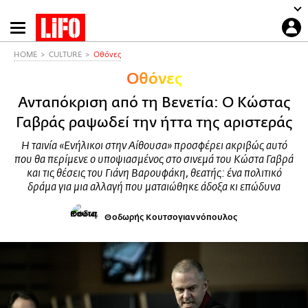
Παράκαμψη
προς
το
HOME
CULTURE
Οθόνες
κυρίως
Οθόνες
περιεχόμενο
Ανταπόκριση από τη Βενετία: Ο Κώστας
Γαβράς ραψωδεί την ήττα της αριστεράς
Η ταινία «Ενήλικοι στην Αίθουσα» προσφέρει ακριβώς αυτό
που θα περίμενε ο υποψιασμένος στο σινεμά του Κώστα Γαβρά
και τις θέσεις του Γιάνη Βαρουφάκη, θεατής: ένα πολιτικό
δράμα για μια αλλαγή που ματαιώθηκε άδοξα κι επώδυνα
Θοδωρής Κουτσογιαννόπουλος