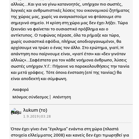
αλλιώς...Και για να γίνω κατανοητός, υπήρχαν πιο σωστές,
λογικές και ανθρωπιστικές λύσεις του οικονομικού ζητήματος
της χώρας μας, χωρίς να αναγκαστούμε να φτάσουμε στο
σημερινό σημείο. Η κρίση στη χώρα μας δεν έχει λήξει. Τώρα
ξεκινάει να φαίνεται το ουσιαστικό πρόβλημα και ο
αντίκτυπος. Ο τυφώνας πέρασε, όλα τα ρήμαξε και τώρα,
χωρίς ουσιαστικά εφόδια, πλήρως αποδιοργανωμένοι, θα
αρχίσουμε να τρώει ο ένας τον άλλο. Στο ερώτημα, γιατί; Η
απάντηση που παίρνουμε είναι, «γιατί έτσι» και «δεν γινόταν
αλλιώς»...Σαφέστατα για τον κάθε νοήμονα άνθρωπο, λύσεις
σωστές υπήρχαν.Υ.Γ.: Πήγαινε να παρακολουθήσεις την ταινία
και μετά γράφεις. Τότε όποια ένσταση (επί της ταινίας) θα
είναι αποδεκτή και σύμφωνη.
Αναφορά
Μόνιμος σύνδεσμος
Απάντηση
λukum (το)
1.9.2019 | 03:28
Όταν έχει γίνει ένα "έγκλημα" ενάντια στη χώρα (πλαστά
στοιχεία ελλείμματος 2008) και κανείς δεν έχει τιμωρηθεί για