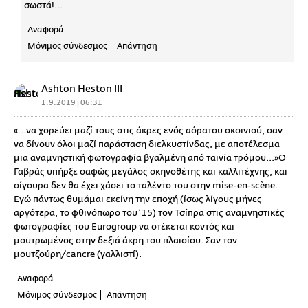
σωστά!...
Αναφορά
Μόνιμος σύνδεσμος
Απάντηση
Ashton Heston III
1.9.2019 | 06:31
«...να χορεύει μαζί τους στις άκρες ενός αόρατου σκοινιού, σαν
να δίνουν όλοι μαζί παράσταση διελκυστίνδας, με αποτέλεσμα
μια αναμνηστική φωτογραφία βγαλμένη από ταινία τρόμου...»Ο
Γαβράς υπήρξε σαφώς μεγάλος σκηνοθέτης και καλλιτέχνης, και
σίγουρα δεν θα έχει χάσει το ταλέντο του στην mise-en-scène.
Εγώ πάντως θυμάμαι εκείνη την εποχή (ίσως λίγους μήνες
αργότερα, το φθινόπωρο του ‘15) τον Τσίπρα στις αναμνηστικές
φωτογραφίες του Eurogroup να στέκεται κοντός και
μουτρωμένος στην δεξιά άκρη του πλαισίου. Σαν τον
μουτζούρη/cancre (γαλλιστί).
Αναφορά
Μόνιμος σύνδεσμος
Απάντηση