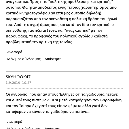
αναγκαστικά;Προς τι το "πολιτικής προέλευσης και κριτικής"
ουτοπία; Θα ήταν αποδεκτός ένας τέτοιος χαρακτηρισμός από
κριτικό κινηματογράφου αν έτσι (ως ουτοπία δηλαδή)
παρουσιαζόταν από τον σκηνοθέτη η πολιτική δράση του ήρωά
του. Από τη στιγμή όμως που, και κατά τον ίδιο τον κριτικό, ο
σκηνοθέτης ταυτίζεται (έστω και "αναγκαστικά" με τον
Βαρουφάκη, το προφανές του πολιτικού σχολίου καθιστά
προβληματική την κριτική της ταινίας.
Αναφορά
Μόνιμος σύνδεσμος
Απάντηση
SKYHOOK47
1.9.2019 | 10:27
Οι άνθρωποι που είπαν στους Έλληνες ότι τα γαϊδούρια πετάνε
και αυτοί τους πίστεψαν...Και μετά κατηγόρησαν τον Βαρουφάκη
και τον Τσίπρα όχι γιατί τους είπαν ψέματα αλλά γιατί δεν
κατάφεραν να κάνουν τα γαϊδούρια να πετάνε...
Αναφορά
Μόνιμος σύνδεσμος
Απάντηση