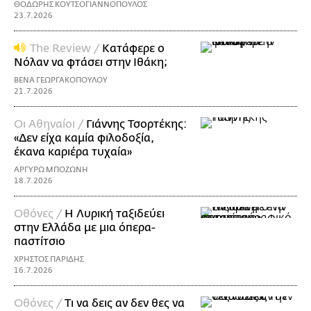
ΘΟΔΩΡΗΣ ΚΟΥΤΣΟΓΙΑΝΝΟΠΟΥΛΟΣ
23.7.2026
The Review /
Κατάφερε ο
Νόλαν να φτάσει στην Ιθάκη;
ΒΕΝΑ ΓΕΩΡΓΑΚΟΠΟΥΛΟΥ
21.7.2026
Οι Αθηναίοι /
Γιάννης Τσορτέκης:
«Δεν είχα καμία φιλοδοξία,
έκανα καριέρα τυχαία»
ΑΡΓΥΡΩ ΜΠΟΖΩΝΗ
18.7.2026
Οθόνες /
Η Λυρική ταξιδεύει
στην Ελλάδα με μια όπερα-
παστίτσιο
ΧΡΗΣΤΟΣ ΠΑΡΙΔΗΣ
16.7.2026
Οθόνες /
Τι να δεις αν δεν θες να