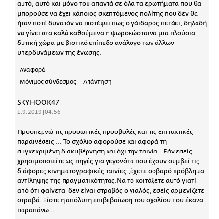
αυτό, αυτό και μόνο του απαντά σε όλα τα ερωτήματα που θα
μπορούσε να έχει κάποιος σκεπτόμενος πολίτης που δεν θα
ήταν ποτέ δυνατόν να πιστέψει πως ο γάιδαρος πετάει, δηλαδή
να γίνει στα καλά καθούμενα η ψωροκώσταινα μια πλούσια
δυτική χώρα με βιοτικό επίπεδο ανάλογο των άλλων
υπερδυνάμεων της ένωσης.
Αναφορά
Μόνιμος σύνδεσμος
Απάντηση
SKYHOOK47
1.9.2019 | 04:56
Προσπερνώ τις προσωπικές προσβολές και τις επιτακτικές
παραινέσεις ... Το σχόλιο αφορούσε και αφορά τη
συγκεκριμένη διακυβέρνηση και όχι την ταινία...Εάν εσείς
χρησιμοποιείτε ως πηγές για γεγονότα που έχουν συμβεί τις
διάφορες κινηματογραφικές ταινίες ,έχετε σοβαρό πρόβλημα
αντίληψης της πραγματικότητας.Να το κοιτάξετε αυτό γιατί
από ότι φαίνεται δεν είναι στραβός ο γιαλός, εσείς αρμενίζετε
στραβά. Είστε η απόλυτη επιβεβαίωση του σχολίου που έκανα
παραπάνω...