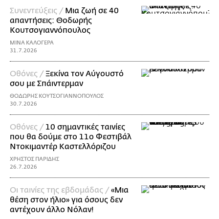
Συνεντεύξεις /
Μια ζωή σε 40
απαντήσεις: Θοδωρής
Kουτσογιαννόπουλος
ΜΙΝΑ ΚΑΛΟΓΕΡΑ
31.7.2026
Οθόνες /
Ξεκίνα τον Αύγουστό
σου με Σπάιντερμαν
ΘΟΔΩΡΗΣ ΚΟΥΤΣΟΓΙΑΝΝΟΠΟΥΛΟΣ
30.7.2026
Οθόνες /
10 σημαντικές ταινίες
που θα δούμε στο 11ο Φεστιβάλ
Ντοκιμαντέρ Καστελλόριζου
ΧΡΗΣΤΟΣ ΠΑΡΙΔΗΣ
26.7.2026
Οι ταινίες της εβδομάδας /
«Μια
θέση στον ήλιο» για όσους δεν
αντέχουν άλλο Νόλαν!