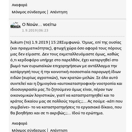
Αναφορά
Μόνιμος σύνδεσμος
Απάντηση
Ο Νοών... νοείτω
1.9.2019 | 06:23
λukum (το) 1.9.2019 | 15:28Συμφωνώ. Όμως, επί της ουσίας
(και πραγματικότητας), φτωχή χώρα όσο αφορά τους πόρους
μας δεν είμαστε. Δεν τους εκμεταλλευόμαστε όμως, καθώς
ό,τι κερδοφόρο υπήρχε στο παρελθόν, έχει καταργηθεί στο
βωμό των ευρωπαϊκών επιχορηγήσεων με αντάλλαγμα την
κατάργησή τους ή την κοινοτική-ποσοστιαία παραγωγή ίδιων
ειδών (κυρίως αγροτικών), των κρατών-μελών. Σε όλο αυτό
συντελεί και η ζημιογόνα-«αυτοκαταστροφική» νοοτροπία και
ιδιοσυγκρασία μας.Το ζητούμενο όμως είναι, πέραν των
οικονομικών λογιστικών, γιατί να καταστρατηγηθεί και το
κράτος δικαίου μας σε πολλούς τομείς;;... Ας πούμε -κάτι που
συμβαίνει- το να καταστρατηγήσεις το εργασιακό δίκαιο, που
θα βοηθήσει και σε τι ακριβώς;;... Ιδού το ερώτημα.
Αναφορά
Μόνιμος σύνδεσμος
Απάντηση