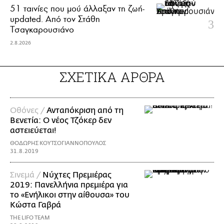
51 ταινίες που μού άλλαξαν τη ζωή-
updated. Aπό τον Στάθη
Τσαγκαρουσιάνο
2.8.2026
ΣΧΕΤΙΚΑ ΑΡΘΡΑ
Οθόνες /
Ανταπόκριση από τη
Βενετία: Ο νέος Τζόκερ δεν
αστειεύεται!
ΘΟΔΩΡΗΣ ΚΟΥΤΣΟΓΙΑΝΝΟΠΟΥΛΟΣ
31.8.2019
Σινεμά /
Νύχτες Πρεμιέρας
2019: Πανελλήνια πρεμιέρα για
το «Ενήλικοι στην αίθουσα» του
Κώστα Γαβρά
THE LIFO TEAM