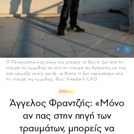
Ο Παναγιωτόπουλος έλεγε πως μπορείς να δεις τη ζωή από την
πλευρά της κωμωδίας και από την πλευρά του δράματος και πως
όσο ωριμάζει κανείς αρχίζει να βλέπει τη ζωή περισσότερο από
την πλευρά της κωμωδίας. Φωτ.: Freddie F/LIFO
Οθόνες
Άγγελος Φραντζής: «Mόνο
αν πας στην πηγή των
τραυμάτων, μπορείς να