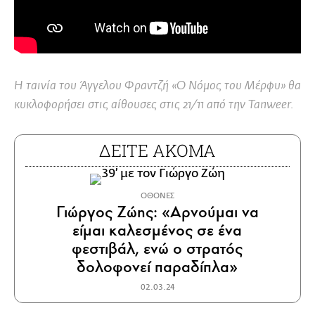
Η ταινία του Άγγελου Φραντζή «Ο Νόμος του Μέρφυ» θα
κυκλοφορήσει στις αίθουσες στις 21/11 από την Tanweer.
ΔΕΙΤΕ ΑΚΟΜΑ
ΟΘΟΝΕΣ
Γιώργος Ζώης: «Αρνούμαι να
είμαι καλεσμένος σε ένα
φεστιβάλ, ενώ ο στρατός
δολοφονεί παραδίπλα»
02.03.24