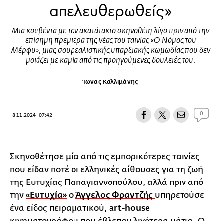
απελευθερωθείς»
Μια κουβέντα με τον ακατάτακτο σκηνοθέτη λίγο πριν από την
επίσημη πρεμιέρα της νέας του ταινίας «Ο Νόμος του
Μέρφυ», μιας σουρεαλιστικής υπαρξιακής κωμωδίας που δεν
μοιάζει με καμία από τις προηγούμενες δουλειές του.
Ίωνας Καλλιμάνης
0
8.11.2024 | 07:42
Σκηνοθέτησε μία από τις εμπορικότερες ταινίες
που είδαν ποτέ οι ελληνικές αίθουσες για τη ζωή
της Ευτυχίας Παπαγιαννοπούλου, αλλά πριν από
την
«Ευτυχία»
ο
Άγγελος Φραντζής
υπηρετούσε
ένα είδος πειραματικού,
art-house
κινηματογράφου που έβλεπαν λιγότερα μάτια. Ο