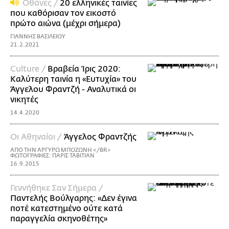
Οθόνες /
20 ελληνικές ταινίες
που καθόρισαν τον εικοστό
πρώτο αιώνα (μέχρι σήμερα)
ΓΙΑΝΝΗΣ ΒΑΣΙΛΕΙΟΥ
21.2.2021
Culture /
Βραβεία Ίρις 2020:
Καλύτερη ταινία η «Ευτυχία» του
Άγγελου Φραντζή - Αναλυτικά οι
νικητές
14.4.2020
Οι Αθηναίοι /
Άγγελος Φραντζής
ΑΠΟ ΤΗΝ ΑΡΓΥΡΩ ΜΠΟΖΩΝΗ </BR>
ΦΩΤΟΓΡΑΦΙΕΣ: ΠΑΡΙΣ ΤΑΒΙΤΙΑΝ
16.9.2015
Γεννήθηκε Σαν Σήμερα /
Παντελής Βούλγαρης: «Δεν έγινα
ποτέ κατεστημένο ούτε κατά
παραγγελία σκηνοθέτης»