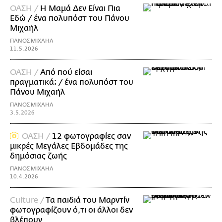
ΟΑΣΗ /
Η Mαμά Δεν Είναι Πια
Εδώ / ένα πολυπόστ του Πάνου
Μιχαήλ
ΠΑΝΟΣ ΜΙΧΑΗΛ
11.5.2026
ΟΑΣΗ /
Από πού είσαι
πραγματικά; / ένα πολυπόστ του
Πάνου Μιχαήλ
ΠΑΝΟΣ ΜΙΧΑΗΛ
3.5.2026
ΟΑΣΗ /
12 φωτογραφίες σαν
μικρές Μεγάλες Εβδομάδες της
δημόσιας ζωής
ΠΑΝΟΣ ΜΙΧΑΗΛ
10.4.2026
Culture /
Tα παιδιά του Μαρντίν
φωτογραφίζουν ό,τι οι άλλοι δεν
βλέπουν