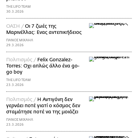
THE LIFO TEAM
30.3.2026
ΟΑΣΗ /
Οι 7 ζωές της
Μαρινέλλας: Ενας αντεπικήδειος
ΠΑΝΟΣ ΜΙΧΑΗΛ
29.3.2026
Πολιτισμός /
Felix Gonzalez-
Torres: Οχι απλώς άλλο ένα go-
go boy
THE LIFO TEAM
23.3.2026
Πολιτισμός /
Η Αντιγόνη δεν
γερνάει ποτέ γιατί ο κόσμος δεν
σταμάτησε ποτέ να της μοιάζει
ΠΑΝΟΣ ΜΙΧΑΗΛ
23.3.2026