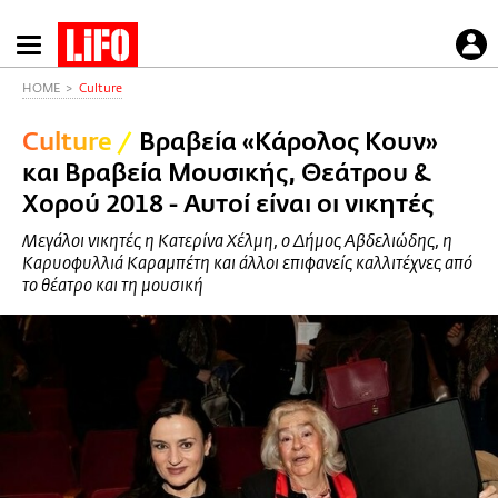
Παράκαμψη
προς
το
HOME
Culture
κυρίως
Culture
/
Βραβεία «Κάρολος Κουν»
περιεχόμενο
και Βραβεία Μουσικής, Θεάτρου &
Χορού 2018 - Αυτοί είναι οι νικητές
Μεγάλοι νικητές η Κατερίνα Χέλμη, ο Δήμος Αβδελιώδης, η
Καρυοφυλλιά Καραμπέτη και άλλοι επιφανείς καλλιτέχνες από
το θέατρο και τη μουσική