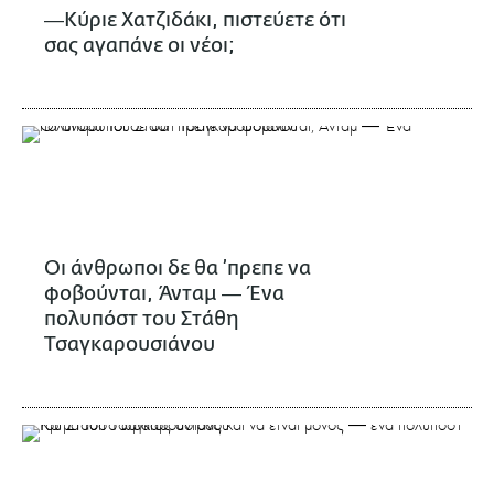
―Κύριε Χατζιδάκι, πιστεύετε ότι
σας αγαπάνε οι νέοι;
Οι άνθρωποι δε θα ’πρεπε να
φοβούνται, Άνταμ ― Ένα
πολυπόστ του Στάθη
Τσαγκαρουσιάνου