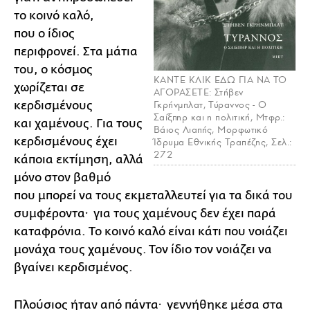
το κοινό καλό,
που ο ίδιος
περιφρονεί. Στα μάτια
του, ο κόσμος
KANTE ΚΛΙΚ ΕΔΩ ΓΙΑ ΝΑ ΤΟ
χωρίζεται σε
ΑΓΟΡΑΣΕΤΕ: Στήβεν
κερδισμένους
Γκρήνμπλατ, Τύραννος - Ο
Σαίξπηρ και η πολιτική, Μτφρ.:
και χαμένους. Για τους
Βάιος Λιαπής, Μορφωτικό
κερδισμένους έχει
Ίδρυμα Εθνικής Τραπέζης, Σελ.:
272
κάποια εκτίμηση, αλλά
μόνο στον βαθμό
που μπορεί να τους εκμεταλλευτεί για τα δικά του
συμφέροντα· για τους χαμένους δεν έχει παρά
καταφρόνια. Το κοινό καλό είναι κάτι που νοιάζει
μονάχα τους χαμένους. Τον ίδιο τον νοιάζει να
βγαίνει κερδισμένος.
Πλούσιος ήταν από πάντα· γεννήθηκε μέσα στα