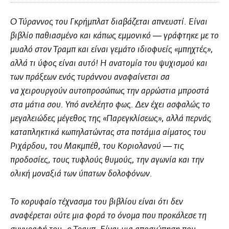
Ο Τύραννος του Γκρήμπλατ διαβάζεται απνευστί. Είναι
βιβλίο παθιασμένο και κάπως εμμονικό ― γράφτηκε με το
μυαλό στον Τραμπ και είναι γεμάτο ιδιοφυείς «μπηχτές»,
αλλά τι ύφος είναι αυτό! Η ανατομία του ψυχισμού και
των πράξεων ενός τυράννου αναφαίνεται σα
να χειρουργούν αυτοπροσώπως την αρρώστια μπροστά
στα μάτια σου. Υπό ανελέητο φως. Δεν έχει ασφαλώς το
μεγαλειώδες μέγεθος της «Παρεγκλίσεως», αλλά περνάς
καταπληκτικά κωπηλατώντας στα ποτάμια αίματος του
Ριχάρδου, του Μακμπέθ, του Κοριολανού ― τις
προδοσίες, τους τυφλούς θυμούς, την αγωνία και την
ολική μοναξιά των ύπατων δολοφόνων.
Το κορυφαίο τέχνασμα του βιβλίου είναι ότι δεν
αναφέρεται ούτε μια φορά το όνομα που προκάλεσε τη