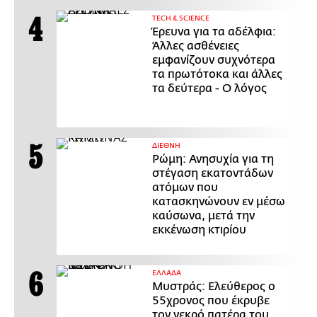
ΤECH & SCIENCE
Έρευνα για τα αδέλφια:
Άλλες ασθένειες
εμφανίζουν συχνότερα
τα πρωτότοκα και άλλες
τα δεύτερα - Ο λόγος
ΔΙΕΘΝΗ
Ρώμη: Ανησυχία για τη
στέγαση εκατοντάδων
ατόμων που
κατασκηνώνουν εν μέσω
καύσωνα, μετά την
εκκένωση κτιρίου
ΕΛΛΑΔΑ
Μυστράς: Ελεύθερος ο
55χρονος που έκρυβε
τον νεκρό πατέρα του