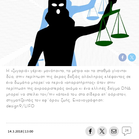
Η «ζυγαριά» γέρνει μονόπαντα, τα μέτρα και τα σταθμά γίνονται
δύο, στην περίπτωση της άκρας δεξιάς ολόκληρος ελέφαντας σε
ένα δωμάτιο μπορεί να περνά «απαρατήρητος» όταν στην
περίπτωση της ακροαριστεράς ακόμα κι ένα ελλιπές δείγμα DNA
μπορεί να στείλει τον/την κάτοχό του στα σίδερα επ' αόριστον,
στιγματίζοντάς τον εφ΄όρου ζωής. Εικονογράφηση:
design9/LIFO
24
14.3.2018 | 13:00