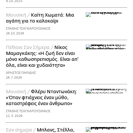
4.10.2025
Μουσική /
Καίτη Χωματά: Μια
αγάπη για το καλοκαίρι
ΣΤΑΘΗΣ ΤΣΑΓΚΑΡΟΥΣΙΑΝΟΣ
24.10.2024
Πέθανε Σαν Σήμερα /
Νίκος
Μαμαγκάκης: «Η ζωή δεν είναι
μόνο καθωσπρεπισμός. Είναι απ'
όλα, είναι και χυδαιότητα»
ΧΡΗΣΤΟΣ ΠΑΡΙΔΗΣ
24.7.2024
Μουσική /
Φλέρυ Νταντωνάκη:
«Όταν φτιάχνεις έναν μύθο,
καταστρέφεις έναν άνθρωπο»
ΣΤΑΘΗΣ ΤΣΑΓΚΑΡΟΥΣΙΑΝΟΣ
11.5.2024
Σαν σημερα /
Μπλανς, Στέλλα,