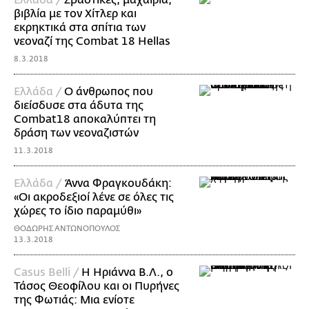
βιβλία με τον Χίτλερ και
εκρηκτικά στα σπίτια των
νεοναζί της Combat 18 Hellas
8.3.2018
Ελλάδα /
Ο άνθρωπος που
διείσδυσε στα άδυτα της
Combat18 αποκαλύπτει τη
δράση των νεοναζιστών
11.3.2018
Ελλάδα /
Άννα Φραγκουδάκη:
«Οι ακροδεξιοί λένε σε όλες τις
χώρες το ίδιο παραμύθι»
ΘΟΔΩΡΗΣ ΑΝΤΩΝΟΠΟΥΛΟΣ
13.3.2018
Casus Belli /
Η Ηριάννα Β.Λ., ο
Τάσος Θεοφίλου και οι Πυρήνες
της Φωτιάς: Μια ενίοτε