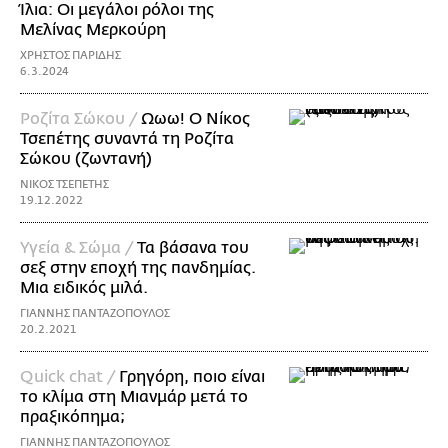
Ίλια: Οι μεγάλοι ρόλοι της
Μελίνας Μερκούρη
ΧΡΗΣΤΟΣ ΠΑΡΙΔΗΣ
6.3.2024
Ροζίτα Σώκου /
Ωωω! Ο Νίκος
Τσεπέτης συναντά τη Ροζίτα
Σώκου (ζωντανή)
ΝΙΚΟΣ ΤΣΕΠΕΤΗΣ
19.12.2022
Υγεία & Σώμα /
Τα βάσανα του
σεξ στην εποχή της πανδημίας.
Μια ειδικός μιλά.
ΓΙΑΝΝΗΣ ΠΑΝΤΑΖΟΠΟΥΛΟΣ
20.2.2021
Quick chat /
Γρηγόρη, ποιο είναι
το κλίμα στη Μιανμάρ μετά το
πραξικόπημα;
ΓΙΑΝΝΗΣ ΠΑΝΤΑΖΟΠΟΥΛΟΣ