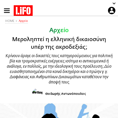
Παράκαμψη
προς
το
HOME
Αρχείο
κυρίως
Αρχείο
περιεχόμενο
Μεροληπτεί η ελληνική δικαιοσύνη
υπέρ της ακροδεξιάς;
Κρίνουν άραγε οι δικαστές τους κατηγορούμενους για πολιτική
βία και τρομοκρατικές ενέργειες ισότιμα κι αντικειμενικά ή
ανάλογα, εν πολλοίς, με την ιδεολογική τους προέλευση; Δύο
ευαισθητοποιημένοι στα κοινά δικηγόροι και ο πρώην γ.γ.
Διαφάνειας και Ανθρωπίνων Δικαιωμάτων καταθέτουν την
άποψή τους
Θοδωρής Αντωνόπουλος