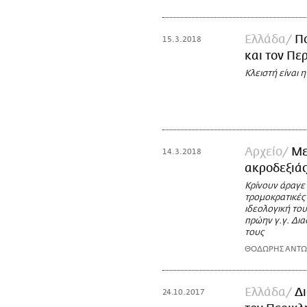
Ελλάδα
Πο
15.3.2018
και τον Πε
Κλειστή είναι 
Αρχείο
Με
14.3.2018
ακροδεξιάς
Κρίνουν άραγε 
τρομοκρατικές 
ιδεολογική του
πρώην γ.γ. Δι
τους
ΘΟΔΩΡΗΣ ΑΝΤ
Ελλάδα
Δι
24.10.2017