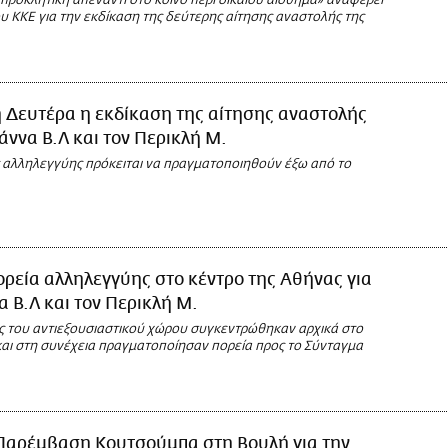
προκλητική απέναντι στο κοινό περί δικαίου αίσθημα» αναφέρει
 ΚΚΕ για την εκδίκαση της δεύτερης αίτησης αναστολής της
 Δευτέρα η εκδίκαση της αίτησης αναστολής
ιάννα Β.Λ και τον Περικλή Μ.
 αλληλεγγύης πρόκειται να πραγματοποιηθούν έξω από το
ρεία αλληλεγγύης στο κέντρο της Αθήνας για
α Β.Λ και τον Περικλή Μ.
ς του αντιεξουσιαστικού χώρου συγκεντρώθηκαν αρχικά στο
αι στη συνέχεια πραγματοποίησαν πορεία προς το Σύνταγμα
Παρέμβαση Κουτσούμπα στη Βουλή για την