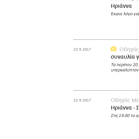
Ηριάννα
Έκανε λόγο για
Οδηγός
23.9.2017
συναυλία γ
Τα περίπου 20
υπερκαλύπτοντα
Οδηγός Μο
22.9.2017
Ηριάννα - 
Στις 19.00 το