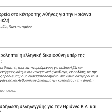
ρεία στο κέντρο της Αθήνας για την Ηριάννα
ρικλή
η οδός Πανεπιστημίου
ροληπτεί η ελληνική δικαιοσύνη υπέρ της
;
οι δικαστές τους κατηγορούμενους για πολιτική βία και
ενέργειες ισότιμα κι αντικειμενικά ή ανάλογα, εν πολλοίς, με την
ς προέλευση; Δύο ευαισθητοποιημένοι στα κοινά δικηγόροι και ο
αφάνειας και Ανθρωπίνων Δικαιωμάτων καταθέτουν την άποψή
ΩΝΟΠΟΥΛΟΣ
αδήλωση αλληλεγγύης για την Ηριάννα Β.Λ. και