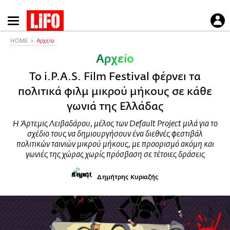
Παράκαμψη
προς
το
HOME
Αρχείο
κυρίως
Αρχείο
περιεχόμενο
Το i.P.A.S. Film Festival φέρνει τα
πολιτικά φιλμ μικρού μήκους σε κάθε
γωνιά της Ελλάδας
Η Άρτεμις Λειβαδάρου, μέλος των Default Project μιλά για το
σχέδιο τους να δημιουργήσουν ένα διεθνές φεστιβάλ
πολιτικών ταινιών μικρού μήκους, με προορισμό ακόμη και
γωνιές της χώρας χωρίς πρόσβαση σε τέτοιες δράσεις
Δημήτρης Κυριαζής