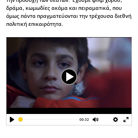
την προσοχή των θεατών. Έχουμε φιλμ χορού,
δράμα, κωμωδίες ακόμα και πειραματικά, που
όμως πάντα πραγματεύονται την τρέχουσα διεθνή
πολιτική επικαιρότητα.
Play
00:32
Play
Mute
Settings
Ente
full