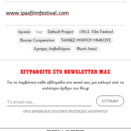
Play
Mute
Settings
Ente
full
www.ipasfilmfestival.com
Αρχείο
Default Project
i.P.A.S. Film Festival
Tags
Booze Cooperativa
ΤΑΙΝΙΕΣ ΜΙΚΡΟΥ ΜΗΚΟΥΣ
Άρτεμις Λειβαδάρου
Φωνή Λαού
ΕΓΓΡΑΦΕΙΤΕ ΣΤΟ NEWSLETTER ΜΑΣ
Για να λαμβάνετε κάθε εβδομάδα στο email σας μια επιλογή από τα
καλύτερα άρθρα του lifo.gr
ΕΓΓΡΑΦΗ
ΟΡΟΙ ΧΡΗΣΗΣ
ΚΑΙ
ΠΟΛΙΤΙΚΗ ΠΡΟΣΤΑΣΙΑΣ ΑΠΟΡΡΗΤΟΥ