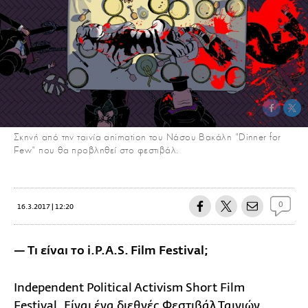
Σκηνή από την ταινία animation του Νάσου Βακάλη "Dinner for
Few" που θα προβληθεί στο φεστιβάλ.
0
16.3.2017 | 12:20
— Τι είναι το i.P.A.S. Film Festival;
Independent Political Activism Short Film
Festival. Είναι ένα διεθνές Φεστιβάλ Ταινιών