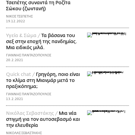
Τσεπέτης συναντά τη Ροζίτα
Σώκου (ζωντανή)
ΝΙΚΟΣ ΤΣΕΠΕΤΗΣ
19.12.2022
Υγεία & Σώμα /
Τα βάσανα του
σεξ στην εποχή της πανδημίας.
Μια ειδικός μιλά.
ΓΙΑΝΝΗΣ ΠΑΝΤΑΖΟΠΟΥΛΟΣ
20.2.2021
Quick chat /
Γρηγόρη, ποιο είναι
το κλίμα στη Μιανμάρ μετά το
πραξικόπημα;
ΓΙΑΝΝΗΣ ΠΑΝΤΑΖΟΠΟΥΛΟΣ
13.2.2021
Νικόλας Σεβαστάκης /
Μια νέα
στιγμή για τον αυτοσεβασμό και
την ελευθερία
ΝΙΚΟΛΑΣ ΣΕΒΑΣΤΑΚΗΣ