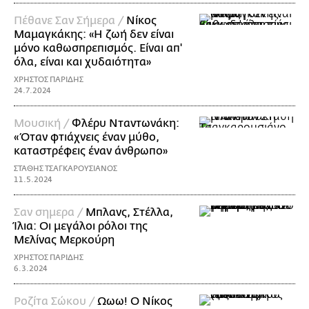
Πέθανε Σαν Σήμερα /
Νίκος
Μαμαγκάκης: «Η ζωή δεν είναι
μόνο καθωσπρεπισμός. Είναι απ'
όλα, είναι και χυδαιότητα»
ΧΡΗΣΤΟΣ ΠΑΡΙΔΗΣ
24.7.2024
Μουσική /
Φλέρυ Νταντωνάκη:
«Όταν φτιάχνεις έναν μύθο,
καταστρέφεις έναν άνθρωπο»
ΣΤΑΘΗΣ ΤΣΑΓΚΑΡΟΥΣΙΑΝΟΣ
11.5.2024
Σαν σημερα /
Μπλανς, Στέλλα,
Ίλια: Οι μεγάλοι ρόλοι της
Μελίνας Μερκούρη
ΧΡΗΣΤΟΣ ΠΑΡΙΔΗΣ
6.3.2024
Ροζίτα Σώκου /
Ωωω! Ο Νίκος