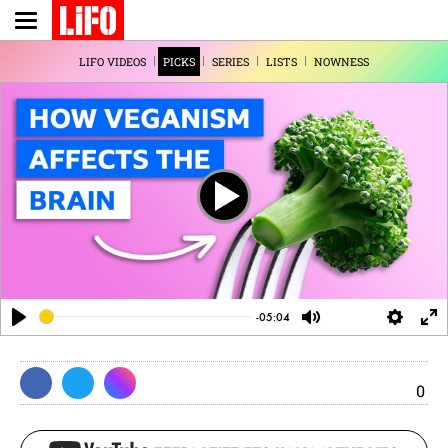
Παράκαμψη
προς
το
LIFO VIDEOS
PICKS
SERIES
LISTS
NOWNESS
κυρίως
περιεχόμενο
Play
-05:04
Play
Mute
Settin
En
fu
0