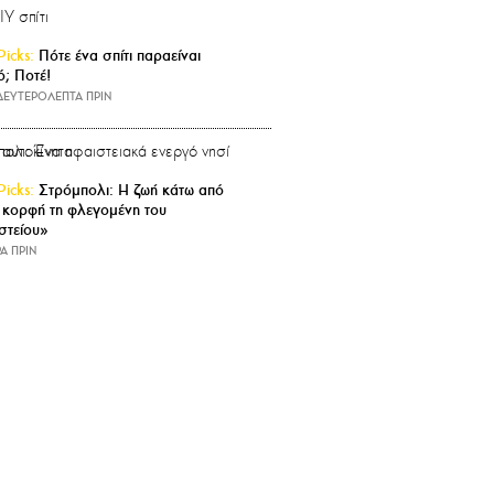
Picks:
Πότε ένα σπίτι παραείναι
ό; Ποτέ!
 ΔΕΥΤΕΡΟΛΕΠΤΑ ΠΡΙΝ
Picks:
Στρόμπολι: Η ζωή κάτω από
 κορφή τη φλεγομένη του
στείου»
Α ΠΡΙΝ