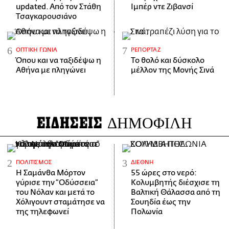
updated. Aπό τον Στάθη
Ιμπέρ ντε Ζιβανσί
Τσαγκαρουσιάνο
ΟΠΤΙΚΉ ΓΩΝΊΑ
ΡΕΠΟΡΤΆΖ
Όπου και να ταξιδέψω η
Το θολό και δύσκολο
Αθήνα με πληγώνει
μέλλον της Μονής Σινά
ΕΙΔΗΣΕΙΣ
ΔΗΜΟΦΙΛΗ
ΠΟΛΙΤΙΣΜΌΣ
ΔΙΕΘΝΉ
Η Σαμάνθα Μόρτον
55 ώρες στο νερό:
γύρισε την “Οδύσσεια”
Κολυμβητής διέσχισε τη
του Νόλαν και μετά το
Βαλτική Θάλασσα από τη
Χόλιγουντ σταμάτησε να
Σουηδία έως την
της τηλεφωνεί
Πολωνία