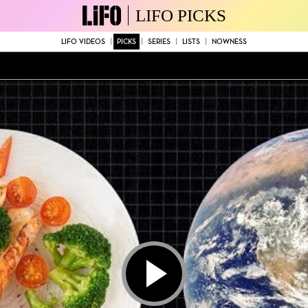
LIFO PICKS
LIFO VIDEOS
PICKS
SERIES
LISTS
NOWNESS
Play