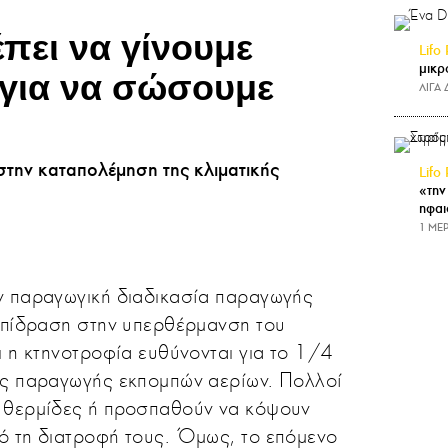
ει να γίνουμε
Lifo 
μικρ
 για να σώσουμε
ΛΙΓΑ
την καταπολέμηση της κλιματικής
Lifo 
«την
ηφαι
1 ΜΕΡ
ν παραγωγική διαδικασία παραγωγής
επίδραση στην υπερθέρμανση του
ι η κτηνοτροφία ευθύνονται για το 1/4
ας παραγωγής εκπομπών αερίων. Πολλοί
 θερμίδες ή προσπαθούν να κόψουν
ό τη διατροφή τους. Όμως, το επόμενο