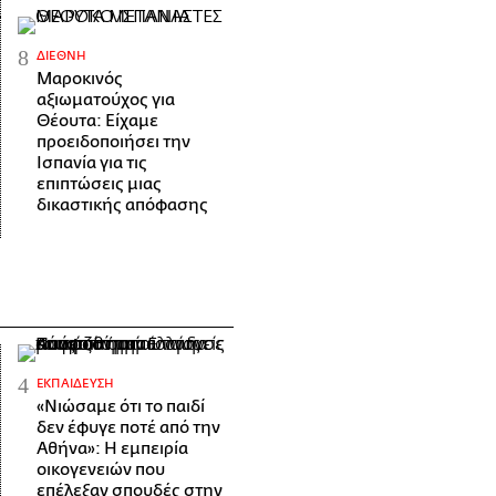
ΔΙΕΘΝΉ
Μαροκινός
αξιωματούχος για
Θέουτα: Είχαμε
προειδοποιήσει την
Ισπανία για τις
επιπτώσεις μιας
δικαστικής απόφασης
ΕΚΠΑΊΔΕΥΣΗ
«Νιώσαμε ότι το παιδί
δεν έφυγε ποτέ από την
Αθήνα»: Η εμπειρία
οικογενειών που
επέλεξαν σπουδές στην