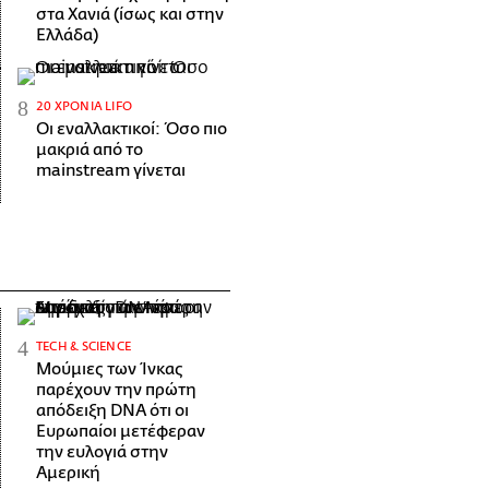
στα Χανιά (ίσως και στην
Ελλάδα)
20 ΧΡΌΝΙΑ LIFO
Οι εναλλακτικοί: Όσο πιο
μακριά από το
mainstream γίνεται
ΤECH & SCIENCE
Μούμιες των Ίνκας
παρέχουν την πρώτη
απόδειξη DNA ότι οι
Ευρωπαίοι μετέφεραν
την ευλογιά στην
Αμερική