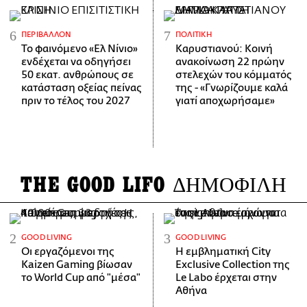
ΠΕΡΙΒΆΛΛΟΝ
ΠΟΛΙΤΙΚΉ
Το φαινόμενο «Ελ Νίνιο»
Καρυστιανού: Κοινή
ενδέχεται να οδηγήσει
ανακοίνωση 22 πρώην
50 εκατ. ανθρώπους σε
στελεχών του κόμματός
κατάσταση οξείας πείνας
της - «Γνωρίζουμε καλά
πριν το τέλος του 2027
γιατί αποχωρήσαμε»
THE GOOD LIFO
ΔΗΜΟΦΙΛΗ
GOOD LIVING
GOOD LIVING
Οι εργαζόμενοι της
Η εμβληματική City
Kaizen Gaming βίωσαν
Exclusive Collection της
το World Cup από "μέσα"
Le Labo έρχεται στην
Αθήνα