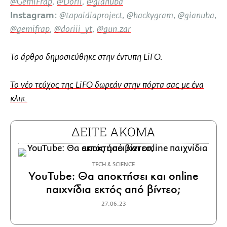
@GemiFrap
,
@Dorii
,
@gianuba
Instagram:
@tapaidiaproject
,
@hackygram
,
@gianuba
,
@gemifrap
,
@doriii_yt
,
@gun.zar
Το άρθρο δημοσιεύθηκε στην έντυπη LiFO.
To νέο τεύχος της LiFO δωρεάν στην πόρτα σας με ένα
κλικ.
ΔΕΙΤΕ ΑΚΟΜΑ
ΤECH & SCIENCE
YouTube: Θα αποκτήσει και online
παιχνίδια εκτός από βίντεο;
27.06.23