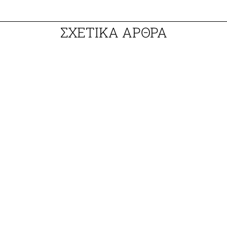
ΣΧΕΤΙΚΑ ΑΡΘΡΑ
0
Τech & Science /
YouTube: Θα
αποκτήσει και online παιχνίδια
εκτός από βίντεο;
LIFO NEWSROOM
27.6.2023
Διεθνή /
MrBeast: Ο
διάσημος YouTuber πλήρωσε τη
θεραπεία 1.000 τυφλών
LIFO NEWSROOM
30.1.2023
Lifo Videos /
«Σταματήστε να
κάνετε πράγματα για τα ΑμεΑ
χωρίς τα ΑμεΑ»