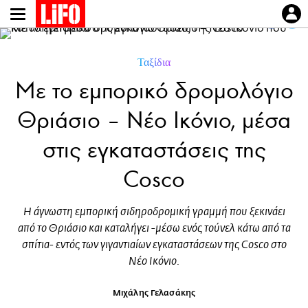
Παράκαμψη
προς
το
κυρίως
Ταξίδια
περιεχόμενο
Mε το εμπορικό δρομολόγιο
Θριάσιο – Νέο Ικόνιo, μέσα
στις εγκαταστάσεις της
Cosco
Η άγνωστη εμπορική σιδηροδρομική γραμμή που ξεκινάει
από το Θριάσιο και καταλήγει -μέσω ενός τούνελ κάτω από τα
σπίτια- εντός των γιγαντιαίων εγκαταστάσεων της Cosco στο
Νέο Ικόνιο.
Μιχάλης Γελασάκης