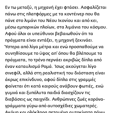
Εν τω μεταξύ, η μηχανή έχει φτάσει. Ασφαλίζεται
πάνω στις πλατφόρμες με τα κοντέινερ που θα
πάνε στο λιμάνι του Νέου Ικονίου και από κει,
μέσω εμπορικών πλοίων, στα λιμάνια του κόσμου.
Αφού όλοι οι υπεύθυνοι βεβαιωθούν ότι τα
πράγματα είναι εντάξει, η μηχανή ξεκινάει.
Ύστερα από λίγα μέτρα και ενώ προσπαθούμε να
συνηθίσουμε το ύψος απ’ όπου θα βλέπουμε τα
πράγματα, το τρένο περνάει ακριβώς δίπλα από
έναν καταυλισμό Ρομά. Ίσως ακούγεται λίγο
σινεφίλ, αλλά στη ρεαλιστική του διάσταση είναι
άκρως επικίνδυνο, αφού δίπλα στις γραμμές
φαίνεται ότι κατά καιρούς ανάβουν φωτιές, ενώ
γυμνά και ξυπόλυτα παιδιά διασχίζουν τις
διαβάσεις ως παιχνίδι. Ανθρώπινες ζωές κορόνα-
γράμματα γύρω από αυτοσχέδιες χωματερές.
Ακόμη και ολόκληρα πεταμένα αυτοκίνητα πάνω