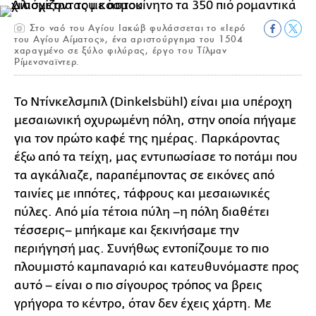
Στο ναό του Αγίου Ιακώβ φυλάσσεται το «Ιερό
του Αγίου Αίματος», ένα αριστούργημα του 1504
χαραγμένο σε ξύλο φιλύρας, έργο του Τίλμαν
Ρίμενσναϊντερ.
Το Ντίνκελσμπιλ (Dinkelsbühl) είναι μια υπέροχη
μεσαιωνική οχυρωμένη πόλη, στην οποία πήγαμε
για τον πρώτο καφέ της ημέρας. Παρκάροντας
έξω από τα τείχη, μας εντυπωσίασε το ποτάμι που
τα αγκάλιαζε, παραπέμποντας σε εικόνες από
ταινίες με ιππότες, τάφρους και μεσαιωνικές
πύλες. Από μία τέτοια πύλη –η πόλη διαθέτει
τέσσερις– μπήκαμε και ξεκινήσαμε την
περιήγησή μας. Συνήθως εντοπίζουμε το πιο
πλουμιστό καμπαναριό και κατευθυνόμαστε προς
αυτό – είναι ο πιο σίγουρος τρόπος να βρεις
γρήγορα το κέντρο, όταν δεν έχεις χάρτη. Με