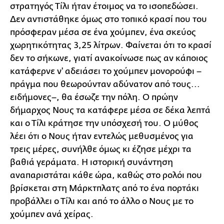
στρατηγός Τίλι ήταν έτοιμος να το ισοπεδώσει.
Δεν αντιστάθηκε όμως στο τοπικό κρασί που του
πρόσφεραν μέσα σε ένα χούμπεν, ένα σκεύος
χωρητικότητας 3,25 λίτρων. Φαίνεται ότι το κρασί
δεν το σήκωνε, γιατί ανακοίνωσε πως αν κάποιος
κατάφερνε ν' αδειάσει το χούμπεν μονορούφι –
πράγμα που θεωρούνταν αδύνατον από τους...
ειδήμονες–, θα έσωζε την πόλη. Ο πρώην
δήμαρχος Νους τα κατάφερε μέσα σε δέκα λεπτά
και ο Τίλι κράτησε την υπόσχεσή του. Ο μύθος
λέει ότι ο Νους ήταν εντελώς μεθυσμένος για
τρεις μέρες, συνήλθε όμως κι έζησε μέχρι τα
βαθιά γεράματα. Η ιστορική συνάντηση
αναπαριστάται κάθε ώρα, καθώς στο ρολόι που
βρίσκεται στη Μάρκτπλατς από το ένα πορτάκι
προβάλλει ο Τίλι και από το άλλο ο Νους με το
χούμπεν ανά χείρας.