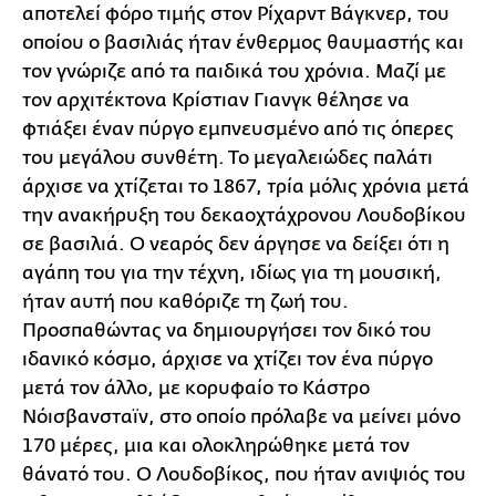
αποτελεί φόρο τιμής στον Ρίχαρντ Βάγκνερ, του
οποίου ο βασιλιάς ήταν ένθερμος θαυμαστής και
τον γνώριζε από τα παιδικά του χρόνια. Μαζί με
τον αρχιτέκτονα Κρίστιαν Γιανγκ θέλησε να
φτιάξει έναν πύργο εμπνευσμένο από τις όπερες
του μεγάλου συνθέτη. Το μεγαλειώδες παλάτι
άρχισε να χτίζεται το 1867, τρία μόλις χρόνια μετά
την ανακήρυξη του δεκαοχτάχρονου Λουδοβίκου
σε βασιλιά. Ο νεαρός δεν άργησε να δείξει ότι η
αγάπη του για την τέχνη, ιδίως για τη μουσική,
ήταν αυτή που καθόριζε τη ζωή του.
Προσπαθώντας να δημιουργήσει τον δικό του
ιδανικό κόσμο, άρχισε να χτίζει τον ένα πύργο
μετά τον άλλο, με κορυφαίο το Κάστρο
Νόισβανσταϊν, στο οποίο πρόλαβε να μείνει μόνο
170 μέρες, μια και ολοκληρώθηκε μετά τον
θάνατό του. Ο Λουδοβίκος, που ήταν ανιψιός του