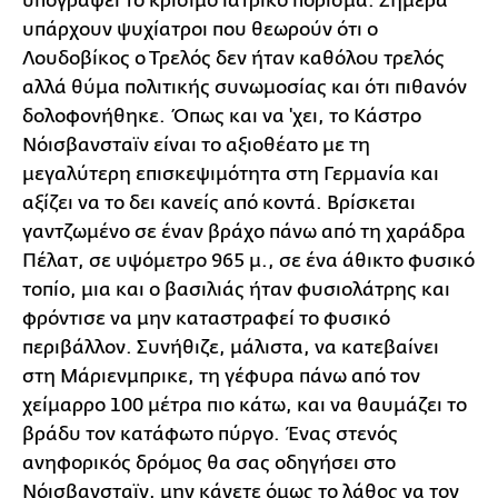
υπογράψει το κρίσιμο ιατρικό πόρισμα. Σήμερα
υπάρχουν ψυχίατροι που θεωρούν ότι ο
Λουδοβίκος ο Τρελός δεν ήταν καθόλου τρελός
αλλά θύμα πολιτικής συνωμοσίας και ότι πιθανόν
δολοφονήθηκε. Όπως και να 'χει, το Κάστρο
Νόισβανσταϊν είναι το αξιοθέατο με τη
μεγαλύτερη επισκεψιμότητα στη Γερμανία και
αξίζει να το δει κανείς από κοντά. Βρίσκεται
γαντζωμένο σε έναν βράχο πάνω από τη χαράδρα
Πέλατ, σε υψόμετρο 965 μ., σε ένα άθικτο φυσικό
τοπίο, μια και ο βασιλιάς ήταν φυσιολάτρης και
φρόντισε να μην καταστραφεί το φυσικό
περιβάλλον. Συνήθιζε, μάλιστα, να κατεβαίνει
στη Μάριενμπρικε, τη γέφυρα πάνω από τον
χείμαρρο 100 μέτρα πιο κάτω, και να θαυμάζει το
βράδυ τον κατάφωτο πύργο. Ένας στενός
ανηφορικός δρόμος θα σας οδηγήσει στο
Νόισβανσταϊν, μην κάνετε όμως το λάθος να τον