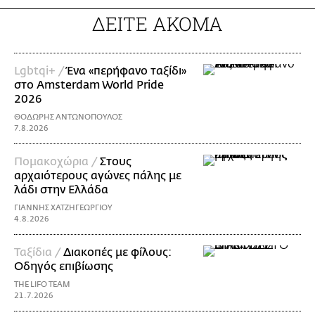
ΔΕΙΤΕ ΑΚΟΜΑ
Lgbtqi+ /
Ένα «περήφανο ταξίδι»
στο Amsterdam World Pride
2026
ΘΟΔΩΡΗΣ ΑΝΤΩΝΟΠΟΥΛΟΣ
7.8.2026
Πομακοχώρια /
Στους
αρχαιότερους αγώνες πάλης με
λάδι στην Ελλάδα
ΓΙΑΝΝΗΣ ΧΑΤΖΗΓΕΩΡΓΙΟΥ
4.8.2026
Ταξίδια /
Διακοπές με φίλους:
Οδηγός επιβίωσης
THE LIFO TEAM
21.7.2026