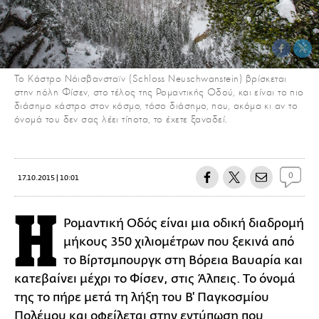
Το Κάστρο Νόισβανσταϊν (Schloss Neuschwanstein) βρίσκεται
στην πόλη Φίσεν, στο τέλος της Ρομαντικής Οδού, και είναι το πιο
διάσημο κάστρο στον κόσμο, τόσο διάσημο, που, ακόμα κι αν το
όνομά του δεν σας λέει τίποτα, το έχετε ξαναδεί.
0
17.10.2015 | 10:01
Η
Ρομαντική Οδός είναι μια οδική διαδρομή
μήκους 350 χιλιομέτρων που ξεκινά από
το Βίρτσμπουργκ στη Βόρεια Βαυαρία και
κατεβαίνει μέχρι το Φίσεν, στις Άλπεις. Το όνομά
της το πήρε μετά τη λήξη του Β' Παγκοσμίου
Πολέμου και οφείλεται στην εντύπωση που