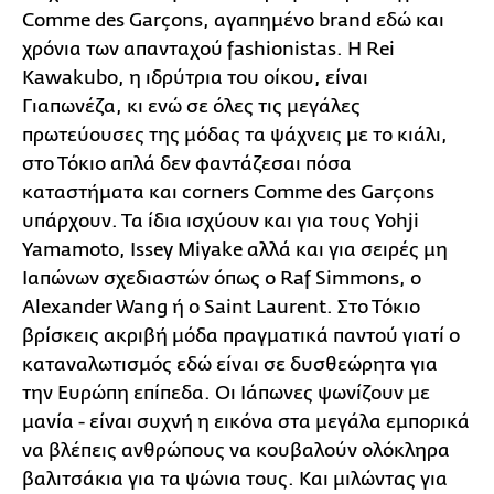
Comme des Garçons, αγαπημένο brand εδώ και
χρόνια των απανταχού fashionistas. Η Rei
Kawakubo, η ιδρύτρια του οίκου, είναι
Γιαπωνέζα, κι ενώ σε όλες τις μεγάλες
πρωτεύουσες της μόδας τα ψάχνεις με το κιάλι,
στο Τόκιο απλά δεν φαντάζεσαι πόσα
καταστήματα και corners Comme des Garçons
υπάρχουν. Τα ίδια ισχύουν και για τους Yohji
Yamamoto, Issey Miyake αλλά και για σειρές μη
Ιαπώνων σχεδιαστών όπως ο Raf Simmons, ο
Alexander Wang ή ο Saint Laurent. Στο Τόκιο
βρίσκεις ακριβή μόδα πραγματικά παντού γιατί ο
καταναλωτισμός εδώ είναι σε δυσθεώρητα για
την Ευρώπη επίπεδα. Οι Ιάπωνες ψωνίζουν με
μανία - είναι συχνή η εικόνα στα μεγάλα εμπορικά
να βλέπεις ανθρώπους να κουβαλούν ολόκληρα
βαλιτσάκια για τα ψώνια τους. Και μιλώντας για