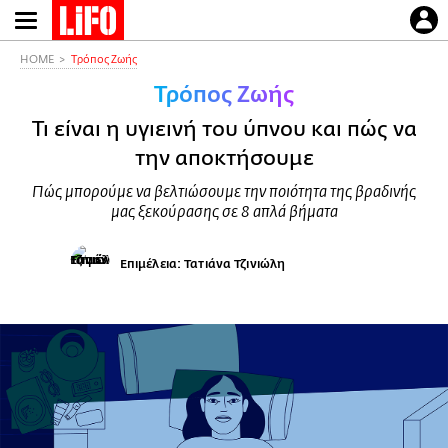
Παράκαμψη
προς
το
HOME
Τρόπος Ζωής
κυρίως
Τρόπος Ζωής
περιεχόμενο
Τι είναι η υγιεινή του ύπνου και πώς να
την αποκτήσουμε
Πώς μπορούμε να βελτιώσουμε την ποιότητα της βραδινής
μας ξεκούρασης σε 8 απλά βήματα
Επιμέλεια: Τατιάνα Τζινιώλη