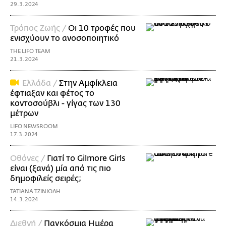
29.3.2024
Τρόπος Ζωής /
Οι 10 τροφές που
ενισχύουν το ανοσοποιητικό
THE LIFO TEAM
21.3.2024
Ελλάδα /
Στην Αμφίκλεια
έφτιαξαν και φέτος το
κοντοσούβλι - γίγας των 130
μέτρων
LIFO NEWSROOM
17.3.2024
Οθόνες /
Γιατί το Gilmore Girls
είναι (ξανά) μία από τις πιο
δημοφιλείς σειρές;
ΤΑΤΙΑΝΑ ΤΖΙΝΙΩΛΗ
14.3.2024
Διεθνή /
Παγκόσμια Ημέρα