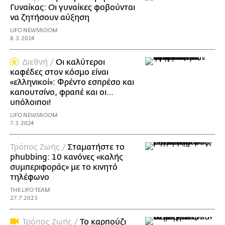
Γυναίκας: Οι γυναίκες φοβούνται
να ζητήσουν αύξηση
LIFO NEWSROOM
8.3.2024
Διεθνή /
Οι καλύτεροι
καφέδες στον κόσμο είναι
«ελληνικοί»: Φρέντο εσπρέσο και
καπουτσίνο, φραπέ και οι…
υπόλοιποι!
LIFO NEWSROOM
7.3.2024
Τρόπος Ζωής /
Σταματήστε το
phubbing: 10 κανόνες «καλής
συμπεριφοράς» με το κινητό
τηλέφωνο
THE LIFO TEAM
27.7.2023
Τρόπος Ζωής /
Το καρπούζι