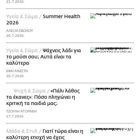
21.7.2026
Υγεία & Σώμα /
Summer Health
2026
ΑΛΕΞΙΑ ΣΒΩΛΟΥ
20.7.2026
Υγεία & Σώμα /
Ψάχνεις λάδι για
τo μούσι σου; Αυτά είναι τα
καλύτερα
ΕΦΗ ΑΝΕΣΤΗ
20.7.2026
Ψυχή & Σώμα /
«Πάλι λάθος
τα έκανες»: Πόσο πληγώνει η
κριτική τα παιδιά μας;
ΤΖΟΥΛΗ ΑΓΟΡΑΚΗ
17.7.2026
Μόδα & Στυλ /
Γιατί τώρα είναι η
καλύτερη εποχή να έχεις