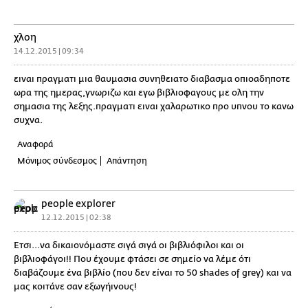
χλοη
14.12.2015 | 09:34
ειναι πραγματι μια θαυμασια συνηθειατο διαβασμα οπιοαδηποτε
ωρα της ημερας,γνωριζω και εγω βιβλιοφαγους με ολη την
σημασια της λεξης.πραγματι ειναι χαλαρωτικο προ υπνου το κανω
συχνα.
Αναφορά
Μόνιμος σύνδεσμος
Απάντηση
people explorer
12.12.2015 | 02:38
Έτσι...να δικαιονόμαστε σιγά σιγά οι βιβλιόφιλοι και οι
βιβλιοφάγοι!! Που έχουμε φτάσει σε σημείο να λέμε ότι
διαβάζουμε ένα βιβλίο (που δεν είναι το 50 shades of grey) και να
μας κοιτάνε σαν εξωγήινους!