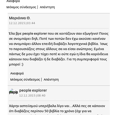
Αναφορά
Μόνιμος σύνδεσμος
Απάντηση
Μαριάννα Θ.
12.12.2015 | 03:44
Έλα βρε people explorer που σε κοιτάζουν σαν εξωγήινο! Ποιος
σε σνομπάρει δηλ; Ποτέ των ποτών δεν έχω ακούσει κανέναν
να σνομπάρει άλλον επειδή διαβάζει λογοτεχνικά βιβλία. Ίσως
το παρουσιάζεις στους άλλους σα να είσαι ανώτερος; Εμένα
πάντως δε μου έχει τύχει ποτέ κι ούτε εγώ η ίδια θα κορόιδευα
κάποιον που διαβάζει ή δε διαβάζει. Για τη συμπεριφορά τους
μπορεί :)
Αναφορά
Μόνιμος σύνδεσμος
Απάντηση
people explorer
12.12.2015 | 08:40
Χάρην αστειϊσμού υπερέβαλα λίγο ναι...Αλλά πες σε κάποιον
ότι διαβάζεις περίπου 50 βιβλία το χρόνο (όχι για να