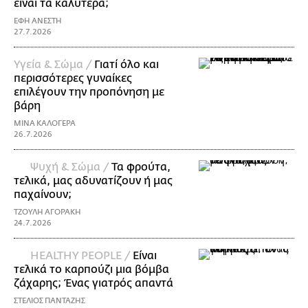
είναι τα καλύτερα;
ΕΦΗ ΑΝΕΣΤΗ
27.7.2026
Υγεία & Σώμα /
Γιατί όλο και
περισσότερες γυναίκες
επιλέγουν την προπόνηση με
βάρη
ΜΙΝΑ ΚΑΛΟΓΕΡΑ
26.7.2026
Ψυχή & Σώμα /
Τα φρούτα,
τελικά, μας αδυνατίζουν ή μας
παχαίνουν;
ΤΖΟΥΛΗ ΑΓΟΡΑΚΗ
24.7.2026
ΗΕΑLTHY PEOPLE /
Είναι
τελικά το καρπούζι μια βόμβα
ζάχαρης; Ένας γιατρός απαντά
ΣΤΕΛΙΟΣ ΠΑΝΤΑΖΗΣ