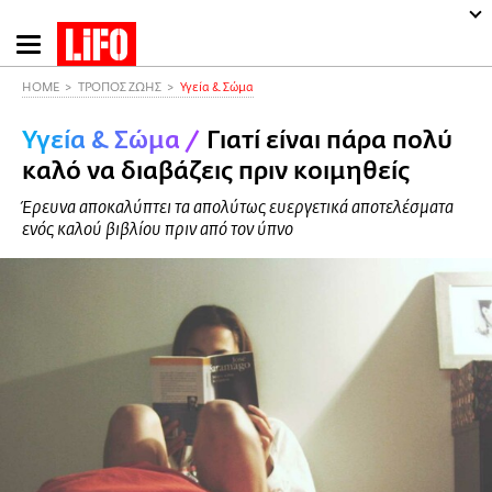
Παράκαμψη
προς
το
HOME
ΤΡΟΠΟΣ ΖΩΗΣ
Υγεία & Σώμα
κυρίως
Υγεία & Σώμα
/
Γιατί είναι πάρα πολύ
περιεχόμενο
καλό να διαβάζεις πριν κοιμηθείς
Έρευνα αποκαλύπτει τα απολύτως ευεργετικά αποτελέσματα
ενός καλού βιβλίου πριν από τον ύπνο