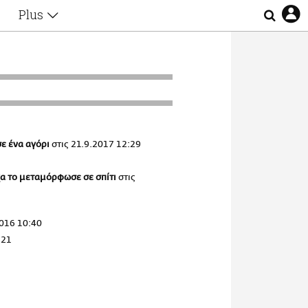
Plus
Θέματα
Συνεντεύξεις
Videos
τα
Αφιερώματα
Ζώδια
Εξομολογήσεις
Blogs
η
σε ένα αγόρι
στις
21.9.2017 12:29
Οι Αθηναίοι
Απώλειες
χα το μεταμόρφωσε σε σπίτι
στις
Lgbtqi+
Επιλογές
016 10:40
:21