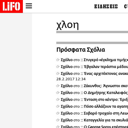
ΕΙΔΗΣΕΙΣ
C
LIFO SHOP
Ελλάδα
Ο
χλοη
Διεθνή
Μ
NEWSLETTER
Πολιτική
Θ
ΜΙΚΡΟΠΡΑΓΜΑΤΑ
Οικονομία
Ει
THE GOOD LIFO
Πολιτισμός
Βι
LIFOLAND
Πρόσφατα Σχόλια
Αθλητισμός
Αρ
CITY GUIDE
& 
Περιβάλλον
Σχόλιο
στο
:: Στυγερό «έγκλημα τιμής
D
ΑΜΠΑ
TV & Media
Σχόλιο
στο
:: Έβγαλαν τεράστια μέδου
Φ
PRINT
Tech &
Σχόλιο
στο
:: Ένας αρχιτέκτονας ανα
Science
28.2.2017 12:34
European Lifo
Σχόλιο
στο
:: Ζάκυνθος: Άγνωστοι σκ
Σχόλιο
στο
:: O Δημήτρης Καταλειφός 
Σχόλιο
στο
:: Ένταση στο κέντρο: Έρι
Σχόλιο
στο
:: Πόσο αλλάζουν τα αγαπ
Σχόλιο
στο
:: Σοβαρό τροχαίο στη Λε
Σχόλιο
στο
:: Καταγγελία για τα σκυλι
Σχόλιο
στο
:: O George Soros επέστρε