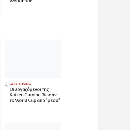
WorldPride
GOOD LIVING
Οι εργαζόμενοι της
Kaizen Gaming βίωσαν
το World Cup από "μέσα"