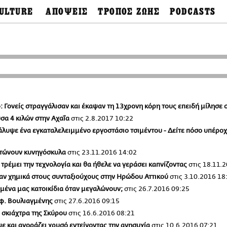
ULTURE
ΑΠΟΨΕΙΣ
ΤΡΟΠΟΣ ΖΩΗΣ
PODCASTS
θόνες
Ιδέες
Μόδα & Στυλ
Σκληρές Αλήθειες
Παράκαμψη
OnDemand
προς
ουσική
Στήλες
Γεύση
το
Σκληρές Αλήθειες
κυρίως
έατρο
Οπτική Γωνία
Υγεία & Σώμα
περιεχόμενο
Αληθινά Εγκλήμα
καστικά
Guests
Ταξίδια
Άλλο ένα podcast
βλίο
Επιστολές
Συνταγές
3.0
χαιολογία
Living
Ψυχή & Σώμα
Ιστορία
Urban
Άκου την επιστήμ
»: Γονείς στραγγάλισαν και έκαψαν τη 13χρονη κόρη τους επειδή μίλησε 
esign
Αγορά
Ιστορία μιας πόλης
σα 4 κιλών στην Αχαΐα
στις
2.8.2017 10:22
ωτογραφία
Pulp Fiction
κάλυψε ένα εγκαταλελειμμένο εργοστάσιο τσιμέντου - Δείτε πόσο υπέρο
Radio Lifo
The Review
οτώνουν κυνηγόσκυλα
στις
23.11.2016 14:02
LiFO Politics
τρέμει την τεχνολογία και θα ήθελε να γεράσει καπνίζοντας
στις
18.11.2
Το κρασί με απλά
ξαν χημικά στους συνταξιούχους στην Ηρώδου Αττικού
στις
3.10.2016 18
λόγια
ημένα μας κατοικίδια όταν μεγαλώνουν;
στις
26.7.2016 09:25
Ζούμε, ρε!
ωφ. Βουλιαγμένης
στις
27.6.2016 09:15
ά σκιάχτρα της Σκύρου
στις
16.6.2016 08:21
ψε και αγοράζει χρυσό εντείνοντας την ανησυχία
στις
10.6.2016 07:21