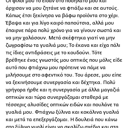
Οι φίλοι μου το είδαν στο ποδήλατό μου και
άρχισαν να μου ζητάνε να φτιάξω και σε αυτούς.
Κάπως έτσι ξεκίνησα να βάφω προϊόντα στο χέρι.
Έβαψα και για λίγο καιρό παπούτσια, αλλά μου
έπαιρνε πάρα πολύ χρόνο για να γίνουν σωστά και
να μην χαλάσουν. Μετά σκέφτηκα γιατί να μην
ζωγραφίσω τα γυαλιά μου; Το έκανα και είχα πάλι
τις ίδιες αντιδράσεις με το κουδούνι. Τότε
βρέθηκε ένας γνωστός μου οπτικός που μόλις είδε
αυτό που φτιάχνω μου πρότεινε να πάμε να
μιλήσουμε στο αφεντικό του. Του άρεσε, μου είπε
να ξεκινήσουμε συνεργασία και δέχτηκα. Πολύ
γρήγορα ήρθε και η συνεργασία με άλλα μαγαζιά
οπτικών και τώρα συνεργάζομαι σταθερά με
τέσσερις αλυσίδες οπτικών ειδών και πουλάνε τα
γυαλιά μου. Φτιάχνω ξύλινα και κοκάλινα γυαλιά
και μετά τα επεξεργάζομαι. Η δουλειά που κάνω
στο ξύλινο γυαλί είναι να σκαλίζω σχέδια και στα