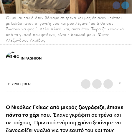
Θυμάμαι παλιά όταν βάφαμε σε τρένα και μας έπιαναν μπάτσοι
με ξελάσπωναν οι γονείς μου και μου λέγανε "αυτά θα σου
δώσουν να φας;". Αλλά τελικά, ναι, αυτά ήταν. Τώρα ζω κανονικά
από τα γυαλιά που φτιάχνω, είναι η δουλειά μου». Φωτο:
Αλέξανδρος Ακρίβος
IN FASHION
0
31.7.2015 | 10:46
Ο Νικόλας Γκίκας από μικρός ζωγράφιζε, έπιανε
πάντα το χέρι του.
Έκανε γκράφιτι σε τρένα και
σε τοίχους. Πριν από ενάμιση χρόνο ξεκίνησε να
ζωγραφίζει γυαλιά για τον εαυτό του και τους