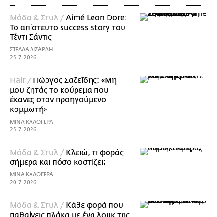
Μόδα & Στυλ /
Aimé Leon Dore:
To απίστευτο success story του
Τέντι Σάντις
ΣΤΕΛΛΑ ΛΙΖΑΡΔΗ
25.7.2026
Hair /
Γιώργος Σαζεΐδης: «Μη
μου ζητάς το κούρεμα που
έκανες στον προηγούμενο
κομμωτή»
ΜΙΝΑ ΚΑΛΟΓΕΡΑ
25.7.2026
Μόδα & Στυλ /
Κλειώ, τι φοράς
σήμερα και πόσο κοστίζει;
ΜΙΝΑ ΚΑΛΟΓΕΡΑ
20.7.2026
Μόδα & Στυλ /
Κάθε φορά που
παθαίνεις πλάκα με ένα λουκ της