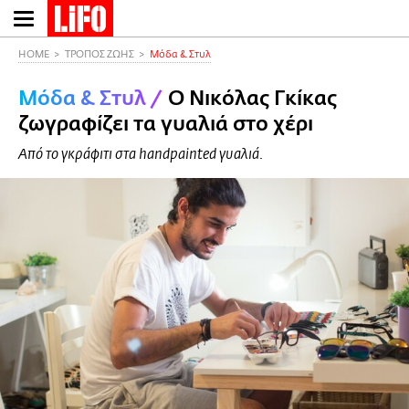
Παράκαμψη
προς
το
HOME
ΤΡΟΠΟΣ ΖΩΗΣ
Μόδα & Στυλ
κυρίως
Μόδα & Στυλ
/
Ο Νικόλας Γκίκας
περιεχόμενο
ζωγραφίζει τα γυαλιά στο χέρι
Από το γκράφιτι στα handpainted γυαλιά.