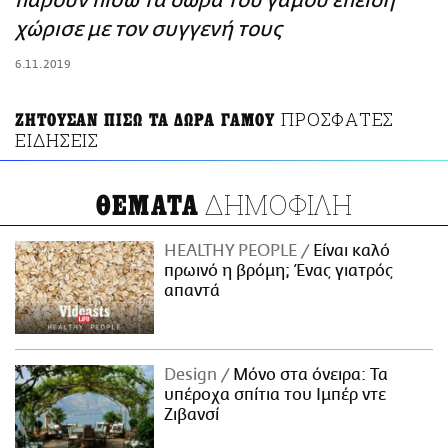
πάρουν πίσω τα δώρα του γάμου επειδή
ΑΜΠΑ
χώρισε με τον συγγενή τους
PRINT
6.11.2019
ΠΡΟΣΦΑΤΕΣ
ΖΗΤΟΥΣΑΝ ΠΙΣΩ ΤΑ ΔΩΡΑ ΓΑΜΟΥ
ΕΙΔΗΣΕΙΣ
ΔΗΜΟΦΙΛΗ
ΘΕΜΑΤΑ
HEALTHY PEOPLE
Είναι καλό
πρωινό η βρόμη; Ένας γιατρός
απαντά
Design
Μόνο στα όνειρα: Τα
υπέροχα σπίτια του Ιμπέρ ντε
Ζιβανσί