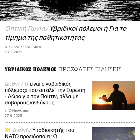
ΑΜΠΑ
PRINT
Οπτική Γωνία
Υβριδικοί πόλεμοι ή Για το
τίμημα της παθητικότητας
ΝΙΚΟΛΑΣ ΣΕΒΑΣΤΑΚΗΣ
13.5.2026
ΠΡΟΣΦΑΤΕΣ ΕΙΔΗΣΕΙΣ
ΥΒΡΙΔΙΚΟΣ ΠΟΛΕΜΟΣ
Διεθνή
Τι είναι ο «υβριδικός
πόλεμος» που απειλεί την Ευρώπη
- Δώρο για τον Πούτιν, αλλά με
σοβαρούς κινδύνους
LifO Newsroom
27.9.2025
Διεθνή
Υποδιοικητής του
ΝΑΤΟ προειδοποιεί: Ο