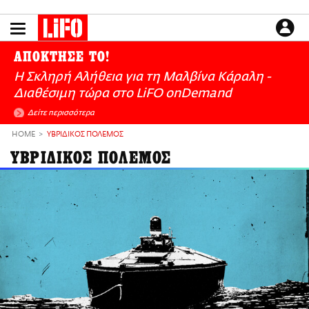
Παράκαμψη
προς
το
ΕΙΔΗΣΕΙΣ
κυρίως
ΑΠΟΚΤΗΣΕ ΤΟ!
περιεχόμενο
CULTURE
Η Σκληρή Αλήθεια για τη Μαλβίνα Κάραλη -
ΑΠΟΨΕΙΣ
Διαθέσιμη τώρα στo LiFO onDemand
ΤΡΟΠΟΣ ΖΩΗΣ
Δείτε περισσότερα
PODCASTS
HOME
ΥΒΡΙΔΙΚΟΣ ΠΟΛΕΜΟΣ
Plus
ΥΒΡΙΔΙΚΟΣ ΠΟΛΕΜΟΣ
LIFO SHOP
NEWSLETTER
ΜΙΚΡΟΠΡΑΓΜΑΤΑ
THE GOOD LIFO
LIFOLAND
CITY GUIDE