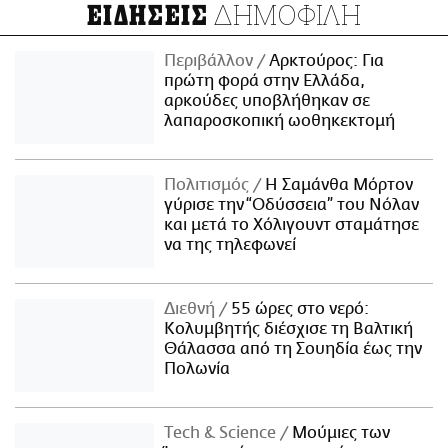
ΔΗΜΟΦΙΛΗ
ΕΙΔΗΣΕΙΣ
Περιβάλλον
Αρκτούρος: Για
πρώτη φορά στην Ελλάδα,
αρκούδες υποβλήθηκαν σε
λαπαροσκοπική ωοθηκεκτομή
Πολιτισμός
Η Σαμάνθα Μόρτον
γύρισε την “Οδύσσεια” του Νόλαν
και μετά το Χόλιγουντ σταμάτησε
να της τηλεφωνεί
Διεθνή
55 ώρες στο νερό:
Κολυμβητής διέσχισε τη Βαλτική
Θάλασσα από τη Σουηδία έως την
Πολωνία
Τech & Science
Μούμιες των