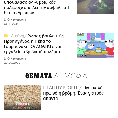
υποθαλάσσιος «υβριδικός
πόλεμος» απειλεί την ασφάλεια 1
δισ. ανθρώπων
LifO Newsroom
16.4.2024
Διεθνή
Ρώσος βουλευτής:
Προπαγάνδα η Πέπα το
Γουρουνάκι - Οι ΛΟΑΤΚΙ είναι
εργαλείο υβριδικού πολέμου
LifO Newsroom
20.10.2022
ΔΗΜΟΦΙΛΗ
ΘΕΜΑΤΑ
HEALTHY PEOPLE
Είναι καλό
πρωινό η βρόμη; Ένας γιατρός
απαντά