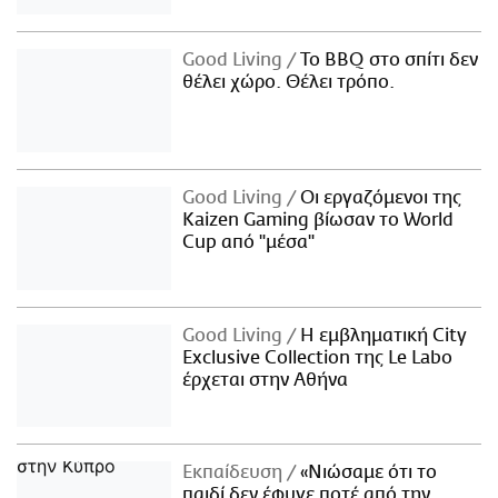
Good Living
Το BBQ στο σπίτι δεν
θέλει χώρο. Θέλει τρόπο.
Good Living
Οι εργαζόμενοι της
Kaizen Gaming βίωσαν το World
Cup από "μέσα"
Good Living
Η εμβληματική City
Exclusive Collection της Le Labo
έρχεται στην Αθήνα
Εκπαίδευση
«Νιώσαμε ότι το
παιδί δεν έφυγε ποτέ από την