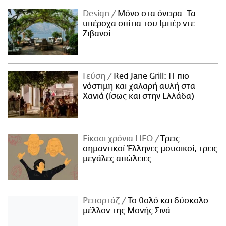
Design
Μόνο στα όνειρα: Τα
υπέροχα σπίτια του Ιμπέρ ντε
Ζιβανσί
Γεύση
Red Jane Grill: Η πιο
νόστιμη και χαλαρή αυλή στα
Χανιά (ίσως και στην Ελλάδα)
Είκοσι χρόνια LIFO
Tρεις
σημαντικοί Έλληνες μουσικοί, τρεις
μεγάλες απώλειες
Ρεπορτάζ
Το θολό και δύσκολο
μέλλον της Μονής Σινά