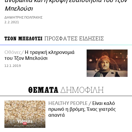
ανθρωπιά και η κρυφή ευαισθησία του Τζον
ΑΜΠΑ
Μπελούσι
PRINT
ΔΗΜΗΤΡΗΣ ΠΟΛΙΤΑΚΗΣ
2.2.2021
ΠΡΟΣΦΑΤΕΣ ΕΙΔΗΣΕΙΣ
ΤΖΟΝ ΜΠΕΛΟΥΣΙ
Οθόνες
Η τραγική κληρονομιά
του Τζον Μπελούσι
12.1.2019
ΔΗΜΟΦΙΛΗ
ΘΕΜΑΤΑ
HEALTHY PEOPLE
Είναι καλό
πρωινό η βρόμη; Ένας γιατρός
απαντά