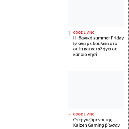
GOOD LIVING
Η ιδανική summer Friday
ξεκινά με δουλειά στο
σπίτι και καταλήγει σε
κάποιο νησί
GOOD LIVING
Οι εργαζόμενοι της
Kaizen Gaming βίωσαν