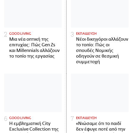
GOOD LIVING
ΕΚΠΑΙΔΕΥΣΗ
Μια νέα οπτική της
Νέοι δικηγόροι αλλάζουν
επιτυχίας: Πώς Gen Zs
το τοπίο: Πώς οι
και Millennials αλλάζουν
σπουδές Νομικής
το τοπίο της εργασίας
οδηγούν σε θεσμική
συμμετοχή
GOOD LIVING
ΕΚΠΑΙΔΕΥΣΗ
Η εμβληματική City
«Νιώσαμε ότι το παιδί
Exclusive Collection της
δεν έφυγε ποτέ από την