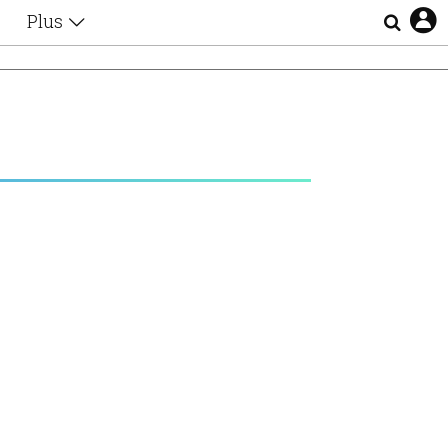
Plus
Θέματα
Συνεντεύξεις
Videos
τα
Αφιερώματα
Ζώδια
Εξομολογήσεις
Blogs
η
Οι Αθηναίοι
Απώλειες
Lgbtqi+
Επιλογές