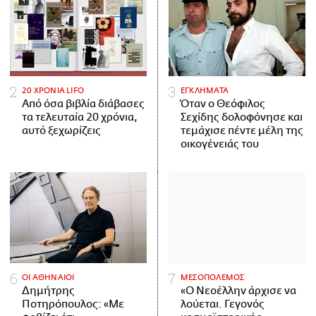
20 ΧΡΟΝΙΑ LIFO
ΕΓΚΛΗΜΑΤΑ
Από όσα βιβλία διάβασες
Όταν ο Θεόφιλος
τα τελευταία 20 χρόνια,
Σεχίδης δολοφόνησε και
αυτό ξεχωρίζεις
τεμάχισε πέντε μέλη της
οικογένειάς του
ΟΙ ΑΘΗΝΑΙΟΙ
ΜΕΣΟΠΟΛΕΜΟΣ
Δημήτρης
«Ο Νεοέλλην άρχισε να
Ποτηρόπουλος: «Με
λούεται. Γεγονός