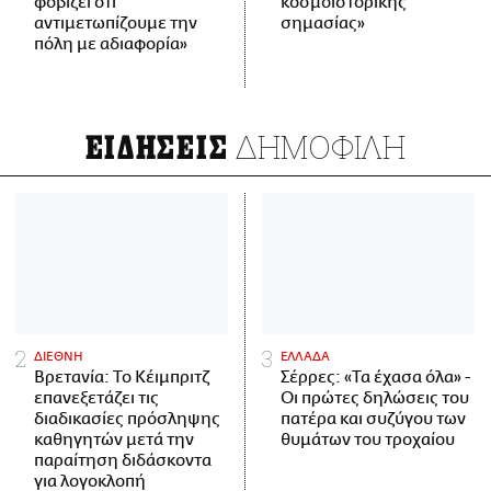
φοβίζει ότι
κοσμοϊστορικής
αντιμετωπίζουμε την
σημασίας»
πόλη με αδιαφορία»
ΔΗΜΟΦΙΛΗ
ΕΙΔΗΣΕΙΣ
ΔΙΕΘΝΗ
ΕΛΛΑΔΑ
Βρετανία: Το Κέιμπριτζ
Σέρρες: «Τα έχασα όλα» -
επανεξετάζει τις
Οι πρώτες δηλώσεις του
διαδικασίες πρόσληψης
πατέρα και συζύγου των
καθηγητών μετά την
θυμάτων του τροχαίου
παραίτηση διδάσκοντα
για λογοκλοπή