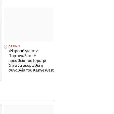
ΔΙΕΘΝΗ
«Ντροπή για την
Πορτογαλία»: Η
πρεσβεία του Ισραήλ
ζητά να ακυρωθεί η
συναυλία του Kanye West