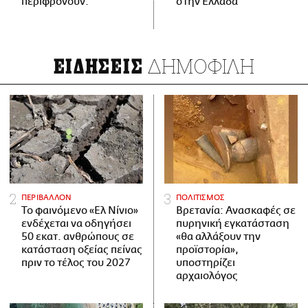
περιφρονούν.
στην Ελλάδα
ΔΗΜΟΦΙΛΗ
ΕΙΔΗΣΕΙΣ
ΠΕΡΙΒΑΛΛΟΝ
ΠΟΛΙΤΙΣΜΟΣ
Το φαινόμενο «Ελ Νίνιο»
Βρετανία: Ανασκαφές σε
ενδέχεται να οδηγήσει
πυρηνική εγκατάσταση
50 εκατ. ανθρώπους σε
«θα αλλάξουν την
κατάσταση οξείας πείνας
προϊστορία»,
πριν το τέλος του 2027
υποστηρίζει
αρχαιολόγος