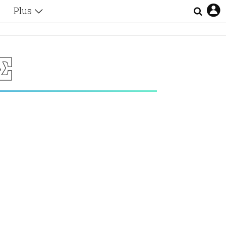
Plus
Θέματα
Συνεντεύξεις
Videos
Σ
τα
Αφιερώματα
Ζώδια
Εξομολογήσεις
Blogs
η
Οι Αθηναίοι
Απώλειες
Lgbtqi+
Επιλογές