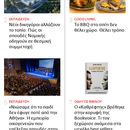
ΕΚΠΑΙΔΕΥΣΗ
GOOD LIVING
Νέοι δικηγόροι αλλάζουν
Το BBQ στο σπίτι δεν
το τοπίο: Πώς οι
θέλει χώρο. Θέλει τρόπο.
σπουδές Νομικής
οδηγούν σε θεσμική
συμμετοχή
ΕΚΠΑΙΔΕΥΣΗ
ΟΔΗΓΟΣ ΒΙΒΛΙΟΥ
«Νιώσαμε ότι το παιδί
Ο «Καθρέφτης» βρέθηκε
δεν έφυγε ποτέ από την
στην κορυφή της
Αθήνα»: Η εμπειρία
Bookvoice. Τι τον
οικογενειών που
ξεχώρισε ανάμεσα στα
επέλεξαν σπουδές στην
μεγάλα best sellers;