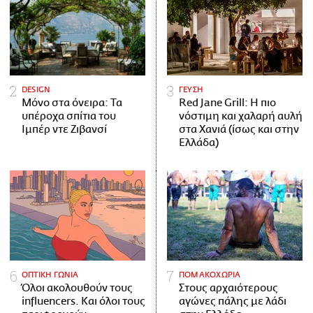
DESIGN
ΓΕΥΣΗ
Μόνο στα όνειρα: Τα
Red Jane Grill: Η πιο
υπέροχα σπίτια του
νόστιμη και χαλαρή αυλή
Ιμπέρ ντε Ζιβανσί
στα Χανιά (ίσως και στην
Ελλάδα)
ΟΠΤΙΚΗ ΓΩΝΙΑ
ΠΟΜΑΚΟΧΩΡΙΑ
Όλοι ακολουθούν τους
Στους αρχαιότερους
influencers. Και όλοι τους
αγώνες πάλης με λάδι