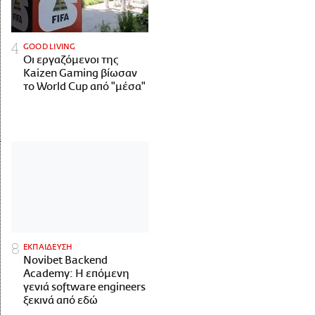
GOOD LIVING
Οι εργαζόμενοι της
Kaizen Gaming βίωσαν
το World Cup από "μέσα"
ΕΚΠΑΙΔΕΥΣΗ
Novibet Backend
Academy: Η επόμενη
γενιά software engineers
ξεκινά από εδώ