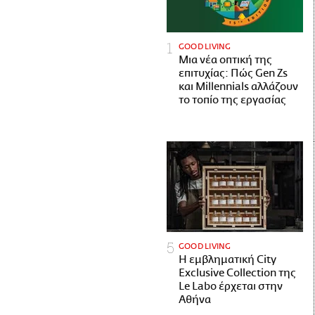
GOOD LIVING
Μια νέα οπτική της
επιτυχίας: Πώς Gen Zs
και Millennials αλλάζουν
το τοπίο της εργασίας
GOOD LIVING
Η εμβληματική City
Exclusive Collection της
Le Labo έρχεται στην
Αθήνα