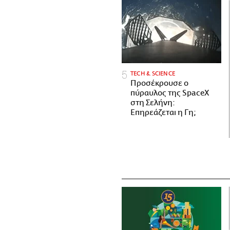
ΤECH & SCIENCE
Προσέκρουσε ο
πύραυλος της SpaceX
στη Σελήνη:
Επηρεάζεται η Γη;