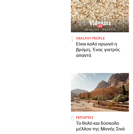
HEALTHY PEOPLE
Είναι καλό πρωινό η
βρόμη; Ένας γιατρός
απαντά
ΡΕΠΟΡΤΑΖ
Το θολό και δύσκολο
μέλλον της Μονής Σινά