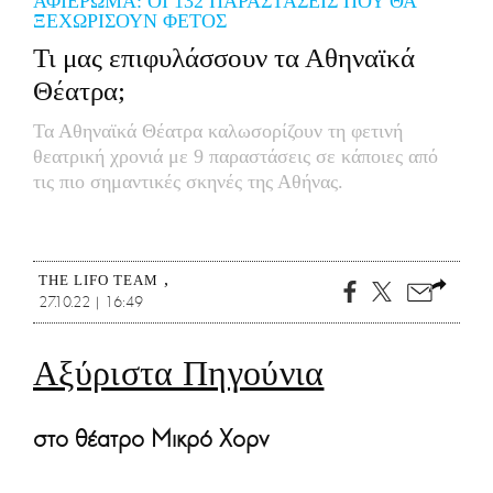
ΑΦΙΕΡΩΜΑ: ΟΙ 132 ΠΑΡΑΣΤΑΣΕΙΣ ΠΟΥ ΘΑ
CITY GUIDE
ΞΕΧΩΡΙΣΟΥΝ ΦΕΤΟΣ
ΑΜΠΑ
Τι μας επιφυλάσσουν τα Αθηναϊκά
PRINT
Θέατρα;
Τα Αθηναϊκά Θέατρα καλωσορίζουν τη φετινή
θεατρική χρονιά με 9 παραστάσεις σε κάποιες από
τις πιο σημαντικές σκηνές της Αθήνας.
THE LIFO TEAM
27.10.22 | 16:49
Αξύριστα Πηγούνια
στο θέατρο Μικρό Χορν