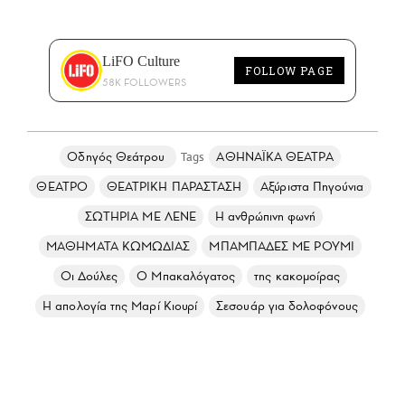
LiFO Culture
FOLLOW PAGE
58K FOLLOWERS
Οδηγός Θεάτρου
ΑΘΗΝΑΪΚΑ ΘΕΑΤΡΑ
ΘΕΑΤΡΟ
ΘΕΑΤΡΙΚΗ ΠΑΡΑΣΤΑΣΗ
Αξύριστα Πηγούνια
ΣΩΤΗΡΙΑ ΜΕ ΛΕΝΕ
Η ανθρώπινη φωνή
ΜΑΘΗΜΑΤΑ ΚΩΜΩΔΙΑΣ
ΜΠΑΜΠΑΔΕΣ ΜΕ ΡΟΥΜΙ
Οι Δούλες
Ο Μπακαλόγατος
της κακομοίρας
Η απολογία της Μαρί Κιουρί
Σεσουάρ για δολοφόνους