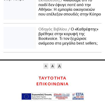
Εκπαίδευση
«Νιώσαμε ότι το
παιδί δεν έφυγε ποτέ από την
Αθήνα»: Η εμπειρία οικογενειών
που επέλεξαν σπουδές στην Κύπρο
Οδηγός Βιβλίου
Ο «Καθρέφτης»
βρέθηκε στην κορυφή της
Bookvoice. Τι τον ξεχώρισε
ανάμεσα στα μεγάλα best sellers;
ΤΑΥΤΟΤΗΤΑ
ΕΠΙΚΟΙΝΩΝΙΑ