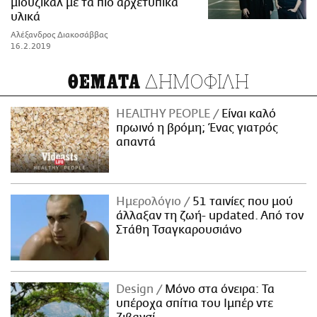
μιούζικαλ με τα πιο αρχετυπικά
υλικά
Αλέξανδρος Διακοσάββας
16.2.2019
ΔΗΜΟΦΙΛΗ
ΘΕΜΑΤΑ
HEALTHY PEOPLE
Είναι καλό
πρωινό η βρόμη; Ένας γιατρός
απαντά
Ημερολόγιο
51 ταινίες που μού
άλλαξαν τη ζωή- updated. Aπό τον
Στάθη Τσαγκαρουσιάνο
Design
Μόνο στα όνειρα: Τα
υπέροχα σπίτια του Ιμπέρ ντε