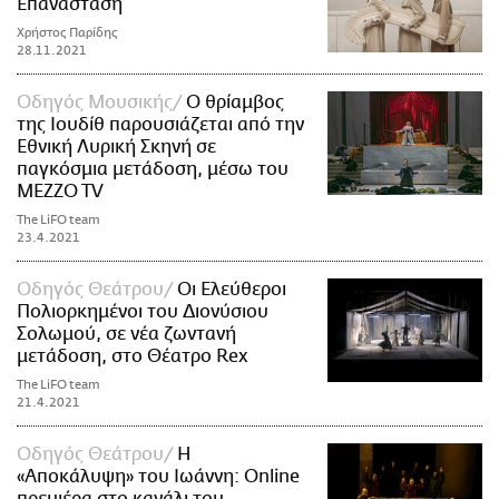
Επανάσταση
Χρήστος Παρίδης
28.11.2021
Οδηγός Μουσικής
Ο θρίαμβος
της Ιουδίθ παρουσιάζεται από την
Εθνική Λυρική Σκηνή σε
παγκόσμια μετάδοση, μέσω του
MEZZO TV
The LiFO team
23.4.2021
Οδηγός Θεάτρου
Οι Ελεύθεροι
Πολιορκημένοι του Διονύσιου
Σολωμού, σε νέα ζωντανή
μετάδοση, στο Θέατρο Rex
The LiFO team
21.4.2021
Οδηγός Θεάτρου
Η
«Αποκάλυψη» του Ιωάννη: Online