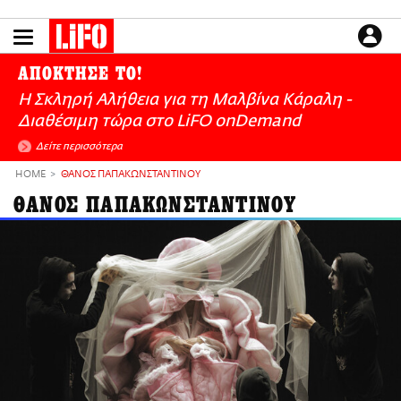
Παράκαμψη
προς
το
ΕΙΔΗΣΕΙΣ
κυρίως
ΑΠΟΚΤΗΣΕ ΤΟ!
περιεχόμενο
CULTURE
Η Σκληρή Αλήθεια για τη Μαλβίνα Κάραλη -
ΑΠΟΨΕΙΣ
Διαθέσιμη τώρα στo LiFO onDemand
ΤΡΟΠΟΣ ΖΩΗΣ
Δείτε περισσότερα
PODCASTS
HOME
ΘΑΝΟΣ ΠΑΠΑΚΩΝΣΤΑΝΤΙΝΟΥ
Plus
ΘΑΝΟΣ ΠΑΠΑΚΩΝΣΤΑΝΤΙΝΟΥ
LIFO SHOP
NEWSLETTER
ΜΙΚΡΟΠΡΑΓΜΑΤΑ
THE GOOD LIFO
LIFOLAND
CITY GUIDE