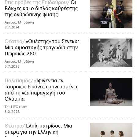
Στις πρόβες της Επιδαύρου
Οι
Βάκχες και ο διπλός καθρέφτης
της ανθρώπινης φύσης
Αργυρώ Μποζώνη
8.7.2024
Θέατρο
«Θυέστης» του Σενέκα:
Μια αιμοσταγής τραγωδία στην
Πειραιώς 260
Αργυρώ Μποζώνη
5.7.2023
Πολιτισμός
«Ιφιγένεια εν
Ταύροις»: Εικόνες εμπνευσμένες
από τη νέα παραγωγή του
Ολύμπια
The LiFO team
8.2.2023
Θέατρο
Ελπίς πατρίδος: Μια
όπερα για την Ελληνική