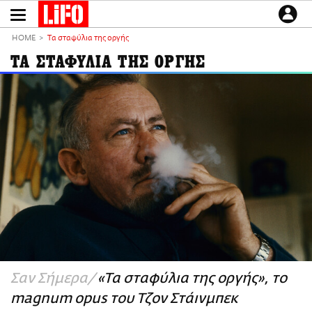
Παράκαμψη
προς
το
ΕΙΔΗΣΕΙΣ
κυρίως
HOME
Τα σταφύλια της οργής
περιεχόμενο
CULTURE
ΤΑ ΣΤΑΦΥΛΙΑ ΤΗΣ ΟΡΓΗΣ
ΑΠΟΨΕΙΣ
ΤΡΟΠΟΣ ΖΩΗΣ
PODCASTS
Plus
LIFO SHOP
NEWSLETTER
ΜΙΚΡΟΠΡΑΓΜΑΤΑ
THE GOOD LIFO
LIFOLAND
Σαν Σήμερα
«Τα σταφύλια της οργής», το
CITY GUIDE
magnum opus του Τζον Στάινμπεκ