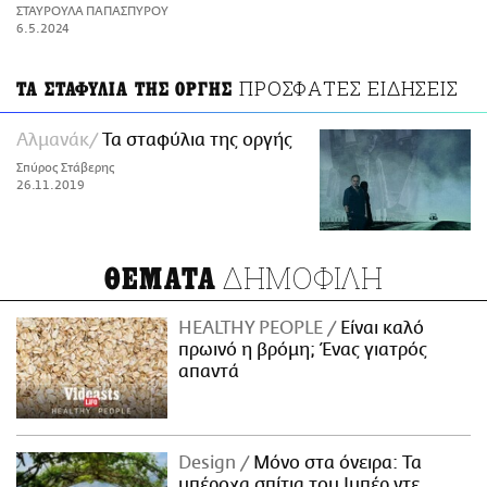
ΑΜΠΑ
ΣΤΑΥΡΟΥΛΑ ΠΑΠΑΣΠΥΡΟΥ
PRINT
6.5.2024
ΠΡΟΣΦΑΤΕΣ ΕΙΔΗΣΕΙΣ
ΤΑ ΣΤΑΦΥΛΙΑ ΤΗΣ ΟΡΓΗΣ
Αλμανάκ
Τα σταφύλια της οργής
Σπύρος Στάβερης
26.11.2019
ΔΗΜΟΦΙΛΗ
ΘΕΜΑΤΑ
HEALTHY PEOPLE
Είναι καλό
πρωινό η βρόμη; Ένας γιατρός
απαντά
Design
Μόνο στα όνειρα: Τα
υπέροχα σπίτια του Ιμπέρ ντε