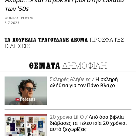
Ακόμα...» και το ροκ εντ ρολ στην Ελλάδα
ΑΜΠΑ
των '50s
PRINT
ΦΩΝΤΑΣ ΤΡΟΥΣΑΣ
3.7.2023
ΠΡΟΣΦΑΤΕΣ
ΤΑ ΚΟΥΡΕΛΙΑ ΤΡΑΓΟΥΔΑΝΕ ΑΚΟΜΑ
ΕΙΔΗΣΕΙΣ
ΔΗΜΟΦΙΛΗ
ΘΕΜΑΤΑ
Σκληρές Αλήθειες
H σκληρή
αλήθεια για τον Πάνο Βλάχο
20 χρόνια LiFO
Από όσα βιβλία
διάβασες τα τελευταία 20 χρόνια,
αυτό ξεχωρίζεις