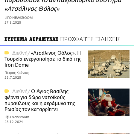
παρουσίασε το αντιαεροπορικό σύστημα
ΑΜΠΑ
«Ατσάλινος Θόλος»
PRINT
LIFO NEWSROOM
27.8.2025
ΠΡΟΣΦΑΤΕΣ ΕΙΔΗΣΕΙΣ
ΣΥΣΤΗΜΑ ΑΕΡΑΜΥΝΑΣ
Διεθνή
«Ατσάλινος Θόλος»: Η
Τουρκία ενεργοποίησε το δικό της
Iron Dome
Πέτρος Κράνιας
23.7.2025
Διεθνή
Ο Άγιος Βασίλης
φέρνει για δώρα νατοϊκούς
πυραύλους και η αεράμυνα της
Ρωσίας τον καταρρίπτει
LifO Newsroom
28.12.2024