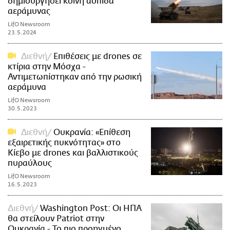
δημιουργήσει κοινή ασπίδα
αεράμυνας
LifO Newsroom
23.5.2024
Διεθνή
Επιθέσεις με drones σε
κτίρια στην Μόσχα -
Αντιμετωπίστηκαν από την ρωσική
αεράμυνα
LifO Newsroom
30.5.2023
Διεθνή
Ουκρανία: «Επίθεση
εξαιρετικής πυκνότητας» στο
Κίεβο με drones και βαλλιστικούς
πυραύλους
LifO Newsroom
16.5.2023
Διεθνή
Washington Post: Οι ΗΠΑ
θα στείλουν Patriot στην
Ουκρανία - To πιο προηγμένo