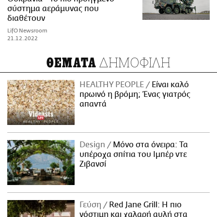
σύστημα αεράμυνας που
διαθέτουν
LifO Newsroom
21.12.2022
ΔΗΜΟΦΙΛΗ
ΘΕΜΑΤΑ
HEALTHY PEOPLE
Είναι καλό
πρωινό η βρόμη; Ένας γιατρός
απαντά
Design
Μόνο στα όνειρα: Τα
υπέροχα σπίτια του Ιμπέρ ντε
Ζιβανσί
Γεύση
Red Jane Grill: Η πιο
νόστιμη και χαλαρή αυλή στα