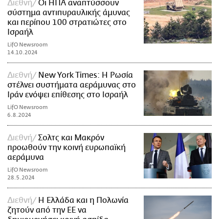
Διεθνή
Οι ΗΠΑ αναπτύσσουν
σύστημα αντιπυραυλικής άμυνας
και περίπου 100 στρατιώτες στο
Ισραήλ
LifO Newsroom
14.10.2024
Διεθνή
New York Times: Η Ρωσία
στέλνει συστήματα αεράμυνας στο
Ιράν ενόψει επίθεσης στο Ισραήλ
LifO Newsroom
6.8.2024
Διεθνή
Σολτς και Μακρόν
προωθούν την κοινή ευρωπαϊκή
αεράμυνα
LifO Newsroom
28.5.2024
Διεθνή
Η Ελλάδα και η Πολωνία
ζητούν από την ΕΕ να