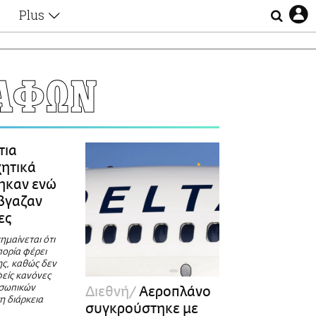
Plus
Θέματα
Συνεντεύξεις
Videos
ΑΦΩΝ
τα
Αφιερώματα
Ζώδια
Εξομολογήσεις
Blogs
η
τια
Οι Αθηναίοι
ητικά
Απώλειες
ηκαν ενώ
Lgbtqi+
έβγαζαν
Επιλογές
ες
ημαίνεται ότι
πορία φέρει
ης, καθώς δεν
φείς κανόνες
οσωπικών
Διεθνή
Αεροπλάνο
η διάρκεια
συγκρούστηκε με