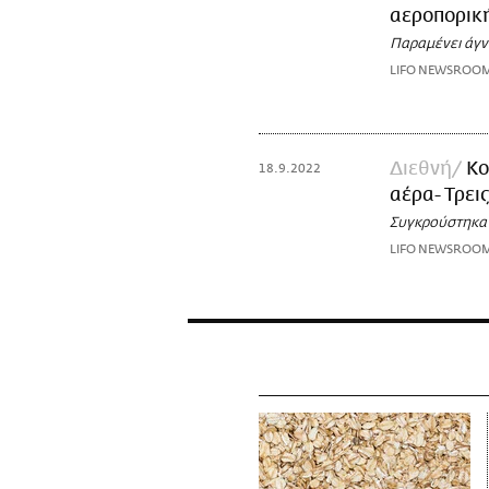
αεροπορική
Παραμένει άγν
LIFO NEWSROO
Διεθνή
Κο
18.9.2022
αέρα- Τρει
Συγκρούστηκαν
LIFO NEWSROO