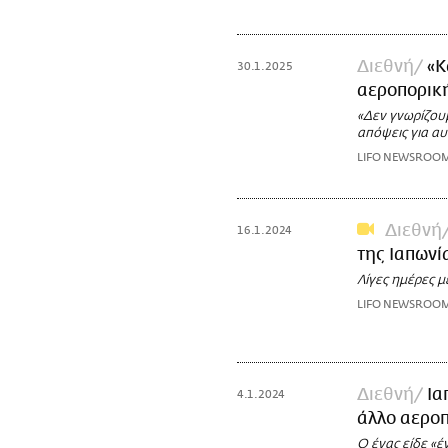
Διεθνή
«Κ
30.1.2025
αεροπορικ
«Δεν γνωρίζου
απόψεις για αυ
LIFO NEWSROO
Διεθνή
16.1.2024
της Ιαπωνί
Λίγες ημέρες μ
LIFO NEWSROO
Διεθνή
Ια
4.1.2024
άλλο αερο
Ο ένας είδε «έ