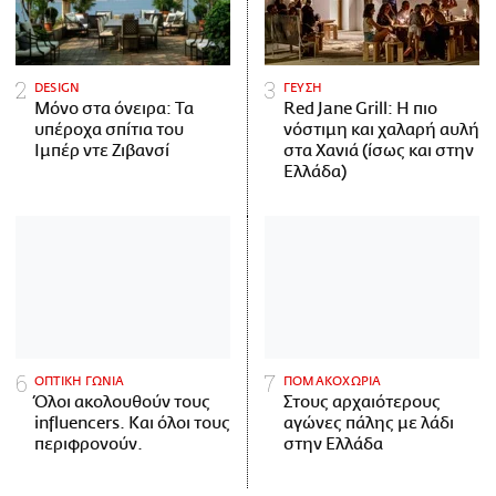
DESIGN
ΓΕΥΣΗ
Μόνο στα όνειρα: Τα
Red Jane Grill: Η πιο
υπέροχα σπίτια του
νόστιμη και χαλαρή αυλή
Ιμπέρ ντε Ζιβανσί
στα Χανιά (ίσως και στην
Ελλάδα)
ΟΠΤΙΚΗ ΓΩΝΙΑ
ΠΟΜΑΚΟΧΩΡΙΑ
Όλοι ακολουθούν τους
Στους αρχαιότερους
influencers. Και όλοι τους
αγώνες πάλης με λάδι
περιφρονούν.
στην Ελλάδα