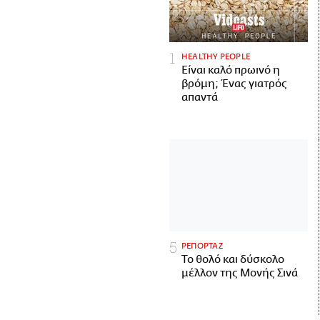
HEALTHY PEOPLE
Είναι καλό πρωινό η
βρόμη; Ένας γιατρός
απαντά
ΡΕΠΟΡΤΑΖ
Το θολό και δύσκολο
μέλλον της Μονής Σινά