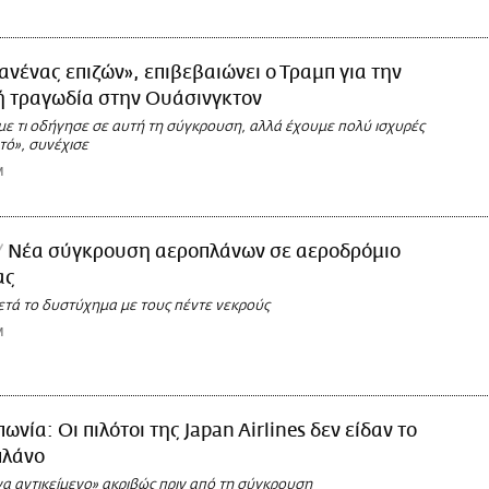
ανένας επιζών», επιβεβαιώνει ο Τραμπ για την
ή τραγωδία στην Ουάσινγκτον
με τι οδήγησε σε αυτή τη σύγκρουση, αλλά έχουμε πολύ ισχυρές
τό», συνέχισε
M
Νέα σύγκρουση αεροπλάνων σε αεροδρόμιο
ας
ετά το δυστύχημα με τους πέντε νεκρούς
M
πωνία: Οι πιλότοι της Japan Airlines δεν είδαν το
πλάνο
να αντικείμενο» ακριβώς πριν από τη σύγκρουση