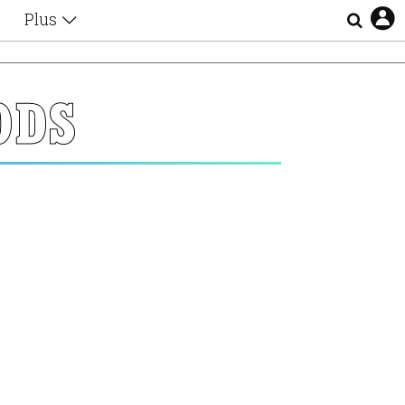
Plus
Θέματα
Συνεντεύξεις
Videos
ODS
τα
Αφιερώματα
Ζώδια
Εξομολογήσεις
Blogs
η
Οι Αθηναίοι
Απώλειες
Lgbtqi+
Επιλογές