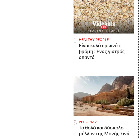
HEALTHY PEOPLE
Είναι καλό πρωινό η
βρόμη; Ένας γιατρός
απαντά
ΡΕΠΟΡΤΑΖ
Το θολό και δύσκολο
μέλλον της Μονής Σινά