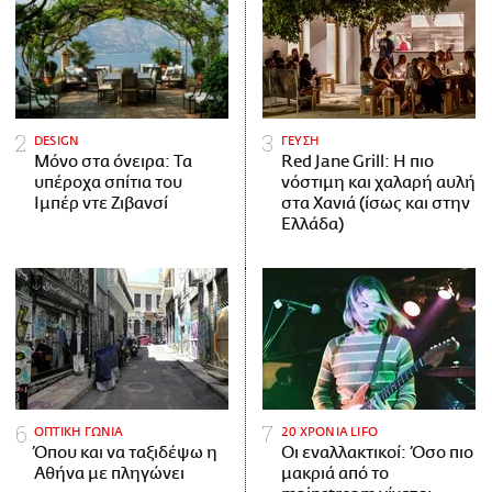
DESIGN
ΓΕΥΣΗ
Μόνο στα όνειρα: Τα
Red Jane Grill: Η πιο
υπέροχα σπίτια του
νόστιμη και χαλαρή αυλή
Ιμπέρ ντε Ζιβανσί
στα Χανιά (ίσως και στην
Ελλάδα)
ΟΠΤΙΚΗ ΓΩΝΙΑ
20 ΧΡΟΝΙΑ LIFO
Όπου και να ταξιδέψω η
Οι εναλλακτικοί: Όσο πιο
Αθήνα με πληγώνει
μακριά από το