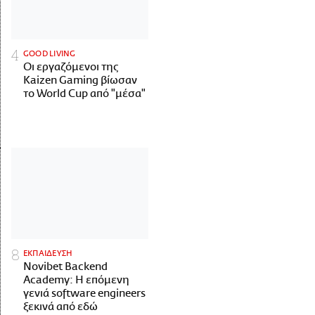
GOOD LIVING
Οι εργαζόμενοι της
Kaizen Gaming βίωσαν
το World Cup από "μέσα"
ΕΚΠΑΙΔΕΥΣΗ
Novibet Backend
Academy: Η επόμενη
γενιά software engineers
ξεκινά από εδώ