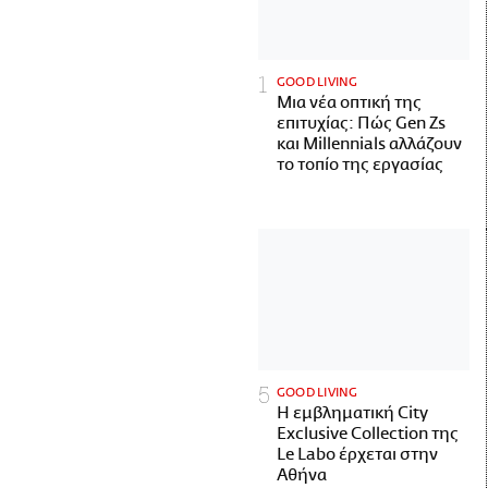
GOOD LIVING
Μια νέα οπτική της
επιτυχίας: Πώς Gen Zs
και Millennials αλλάζουν
το τοπίο της εργασίας
GOOD LIVING
Η εμβληματική City
Exclusive Collection της
Le Labo έρχεται στην
Αθήνα