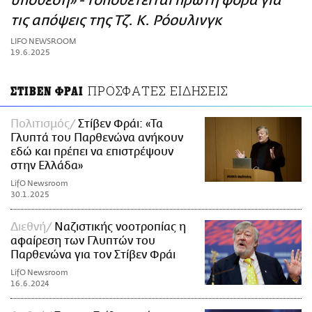
υπόθεση» - Τοποθετείται πρώτη φορά για
ΑΜΠΑ
τις απόψεις της Τζ. Κ. Ρόουλινγκ
PRINT
LIFO NEWSROOM
19.6.2025
ΠΡΟΣΦΑΤΕΣ ΕΙΔΗΣΕΙΣ
ΣΤΙΒΕΝ ΦΡΑΙ
Πολιτισμός
Στίβεν Φράι: «Τα
Γλυπτά του Παρθενώνα ανήκουν
εδώ και πρέπει να επιστρέψουν
στην Ελλάδα»
LifO Newsroom
30.1.2025
Διεθνή
Ναζιστικής νοοτροπίας η
αφαίρεση των Γλυπτών του
Παρθενώνα για τον Στίβεν Φράι
LifO Newsroom
16.6.2024