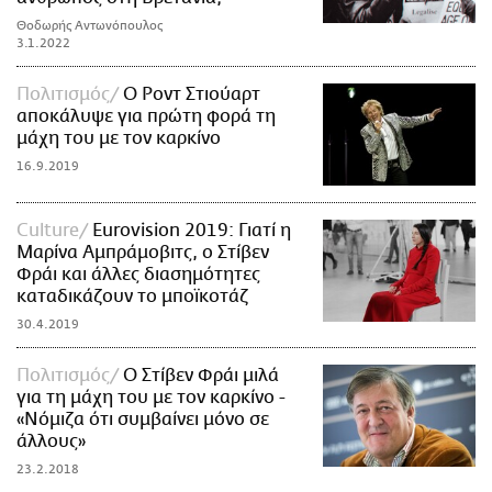
Θοδωρής Αντωνόπουλος
3.1.2022
Πολιτισμός
Ο Ροντ Στιούαρτ
αποκάλυψε για πρώτη φορά τη
μάχη του με τον καρκίνο
16.9.2019
Culture
Eurovision 2019: Γιατί η
Μαρίνα Αμπράμοβιτς, ο Στίβεν
Φράι και άλλες διασημότητες
καταδικάζουν το μποϊκοτάζ
30.4.2019
Πολιτισμός
Ο Στίβεν Φράι μιλά
για τη μάχη του με τον καρκίνο -
«Νόμιζα ότι συμβαίνει μόνο σε
άλλους»
23.2.2018