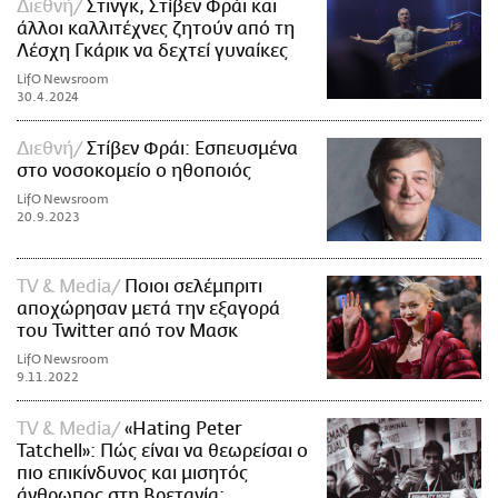
Διεθνή
Στινγκ, Στίβεν Φράι και
άλλοι καλλιτέχνες ζητούν από τη
Λέσχη Γκάρικ να δεχτεί γυναίκες
LifO Newsroom
30.4.2024
Διεθνή
Στίβεν Φράι: Εσπευσμένα
στο νοσοκομείο ο ηθοποιός
LifO Newsroom
20.9.2023
TV & Media
Ποιοι σελέμπριτι
αποχώρησαν μετά την εξαγορά
του Twitter από τον Μασκ
LifO Newsroom
9.11.2022
TV & Media
«Hating Peter
Tatchell»: Πώς είναι να θεωρείσαι ο
πιο επικίνδυνος και μισητός
άνθρωπος στη Βρετανία;