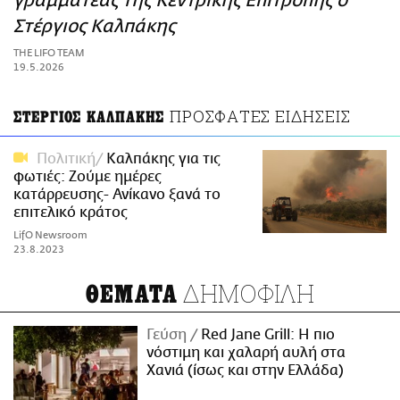
γραμματέας της Κεντρικής Επιτροπής ο
ΑΜΠΑ
Στέργιος Καλπάκης
PRINT
THE LIFO TEAM
19.5.2026
ΠΡΟΣΦΑΤΕΣ ΕΙΔΗΣΕΙΣ
ΣΤΕΡΓΙΟΣ ΚΑΛΠΑΚΗΣ
Πολιτική
Καλπάκης για τις
φωτιές: Ζούμε ημέρες
κατάρρευσης- Ανίκανο ξανά το
επιτελικό κράτος
LifO Newsroom
23.8.2023
ΔΗΜΟΦΙΛΗ
ΘΕΜΑΤΑ
Γεύση
Red Jane Grill: Η πιο
νόστιμη και χαλαρή αυλή στα
Χανιά (ίσως και στην Ελλάδα)