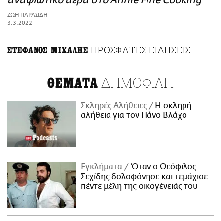
αναφιώτικο αέρα στο Annie Fine Cooking
ΑΜΠΑ
ΖΩΗ ΠΑΡΑΣΙΔΗ
PRINT
3.3.2022
ΠΡΟΣΦΑΤΕΣ ΕΙΔΗΣΕΙΣ
ΣΤΕΦΑΝΟΣ ΜΙΧΑΛΗΣ
ΔΗΜΟΦΙΛΗ
ΘΕΜΑΤΑ
Σκληρές Αλήθειες
H σκληρή
αλήθεια για τον Πάνο Βλάχο
Εγκλήματα
Όταν ο Θεόφιλος
Σεχίδης δολοφόνησε και τεμάχισε
πέντε μέλη της οικογένειάς του