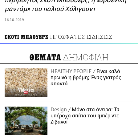
περιβόητος Σκότι Μπάουερς, η «αρσενική
ΑΜΠΑ
μαντάμ» του παλιού Χόλιγουντ
PRINT
16.10.2019
ΠΡΟΣΦΑΤΕΣ ΕΙΔΗΣΕΙΣ
ΣΚΟΤΙ ΜΠΑΟΥΕΡΣ
ΔΗΜΟΦΙΛΗ
ΘΕΜΑΤΑ
HEALTHY PEOPLE
Είναι καλό
πρωινό η βρόμη; Ένας γιατρός
απαντά
Design
Μόνο στα όνειρα: Τα
υπέροχα σπίτια του Ιμπέρ ντε
Ζιβανσί