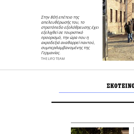
Στην 80ή επέτειο της
απελευθέρωσής του, το
στρατόπεδο εξολόθρευσης έχει
εξελιχθεί σε τουριστικό
προορισμό, την ώρα που η
ακροδεξιά αναθαρρεί παντού,
συμπεριλαμβανομένης της
Γερμανίας.
THE LIFO TEAM
ΣΚΟΤΕΙΝ