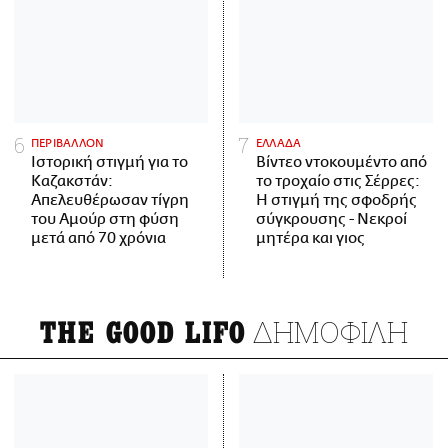
ΠΕΡΙΒΑΛΛΟΝ
ΕΛΛΑΔΑ
Ιστορική στιγμή για το
Βίντεο ντοκουμέντο από
Καζακστάν:
το τροχαίο στις Σέρρες:
Απελευθέρωσαν τίγρη
Η στιγμή της σφοδρής
του Αμούρ στη φύση
σύγκρουσης - Νεκροί
μετά από 70 χρόνια
μητέρα και γιος
ΔΗΜΟΦΙΛΗ
THE GOOD LIFO