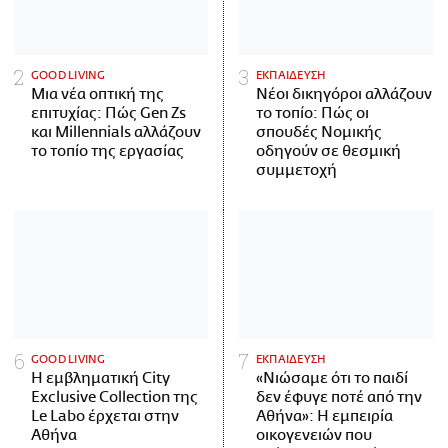
GOOD LIVING
ΕΚΠΑΙΔΕΥΣΗ
Μια νέα οπτική της
Νέοι δικηγόροι αλλάζουν
επιτυχίας: Πώς Gen Zs
το τοπίο: Πώς οι
και Millennials αλλάζουν
σπουδές Νομικής
το τοπίο της εργασίας
οδηγούν σε θεσμική
συμμετοχή
GOOD LIVING
ΕΚΠΑΙΔΕΥΣΗ
Η εμβληματική City
«Νιώσαμε ότι το παιδί
Exclusive Collection της
δεν έφυγε ποτέ από την
Le Labo έρχεται στην
Αθήνα»: Η εμπειρία
Αθήνα
οικογενειών που