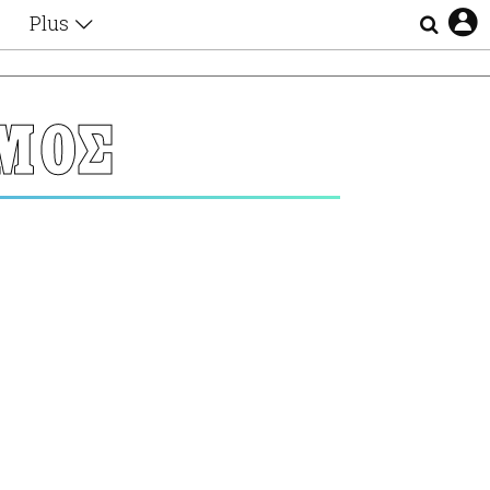
Plus
Θέματα
Συνεντεύξεις
Videos
ΣΜΟΣ
τα
Αφιερώματα
Ζώδια
Εξομολογήσεις
Blogs
η
Οι Αθηναίοι
Απώλειες
Lgbtqi+
Επιλογές