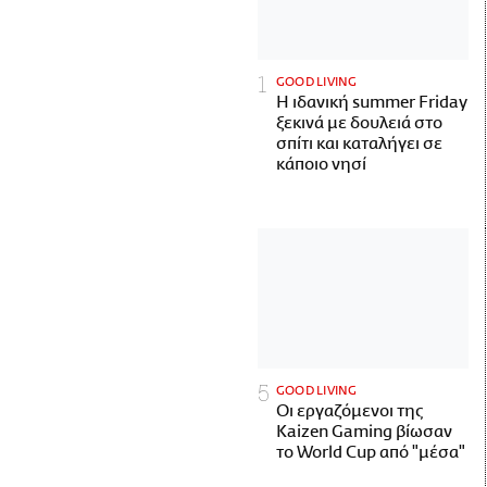
GOOD LIVING
Η ιδανική summer Friday
ξεκινά με δουλειά στο
σπίτι και καταλήγει σε
κάποιο νησί
GOOD LIVING
Οι εργαζόμενοι της
Kaizen Gaming βίωσαν
το World Cup από "μέσα"