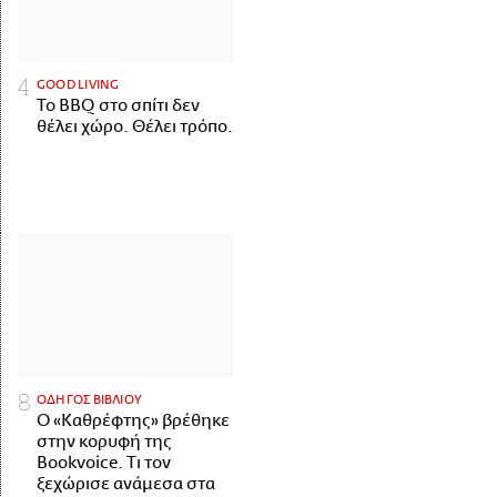
GOOD LIVING
Το BBQ στο σπίτι δεν
θέλει χώρο. Θέλει τρόπο.
ΟΔΗΓΟΣ ΒΙΒΛΙΟΥ
Ο «Καθρέφτης» βρέθηκε
στην κορυφή της
Bookvoice. Τι τον
ξεχώρισε ανάμεσα στα