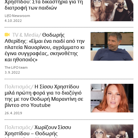
Χρηστίδου: Στα δικαστήρια για τη
διατροφή των παιδιών
LifO Newsroom
4.10.2022
TV & Media
Θοδωρής
Αθερίδης: «Είμαι ένα παιδί από την
πλατεία Ναυαρίνου, αγράμματο κι
έγινα συγγραφέας, σκηνοθέτης
και ηθοποιός»
The LiFO team
3.9.2022
Πολιτισμός
Η Σίσσυ Χρηστίδου
μιλά πρώτη φορά για το διαζύγιό
της με τον Θοδωρή Μαραντίνη σε
βίντεο στο Youtube
26.4.2019
Πολιτισμός
Χωρίζουν Σίσσυ
Χρηστίδου – Θοδωρής