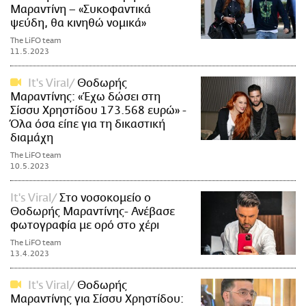
Μαραντίνη – «Συκοφαντικά
ψεύδη, θα κινηθώ νομικά»
The LiFO team
11.5.2023
It's Viral
Θοδωρής
Μαραντίνης: «Έχω δώσει στη
Σίσσυ Χρηστίδου 173.568 ευρώ» -
Όλα όσα είπε για τη δικαστική
διαμάχη
The LiFO team
10.5.2023
It's Viral
Στο νοσοκομείο ο
Θοδωρής Μαραντίνης- Ανέβασε
φωτογραφία με ορό στο χέρι
The LiFO team
13.4.2023
It's Viral
Θοδωρής
Μαραντίνης για Σίσσυ Χρηστίδου: