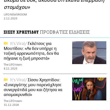
ακόμα σε σοκ, άκουσα ότι έκανα επέμβαση
ΑΜΠΑ
στομάχου»
PRINT
LIFO NEWSROOM
2.12.2025
ΠΡΟΣΦΑΤΕΣ ΕΙΔΗΣΕΙΣ
ΣΙΣΣΥ ΧΡΗΣΤΙΔΟΥ
It's Viral
Γκλέτσος για
Μουτίδου: «Αν δεν υπήρχε η
τοξική αρρενωπότητα, δεν θα
πήγαινε η ζωή μπροστά»
The LiFO team
8.11.2025
It's Viral
Σίσσυ Χρηστίδου:
«Συνεργάτης μου παρενόχλησε
συνεργάτιδά μου και ζήτησα να
απομακρυνθεί»
The LiFO team
31.12.2024