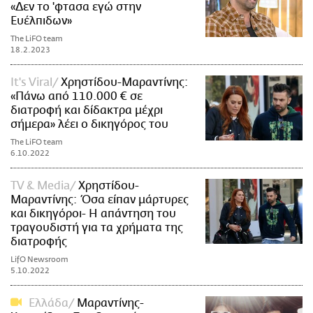
«Δεν το 'φτασα εγώ στην
Ευέλπιδων»
The LiFO team
18.2.2023
It's Viral
Χρηστίδου-Μαραντίνης:
«Πάνω από 110.000 € σε
διατροφή και δίδακτρα μέχρι
σήμερα» λέει ο δικηγόρος του
The LiFO team
6.10.2022
TV & Media
Χρηστίδου-
Μαραντίνης: Όσα είπαν μάρτυρες
και δικηγόροι- Η απάντηση του
τραγουδιστή για τα χρήματα της
διατροφής
LifO Newsroom
5.10.2022
Ελλάδα
Μαραντίνης-