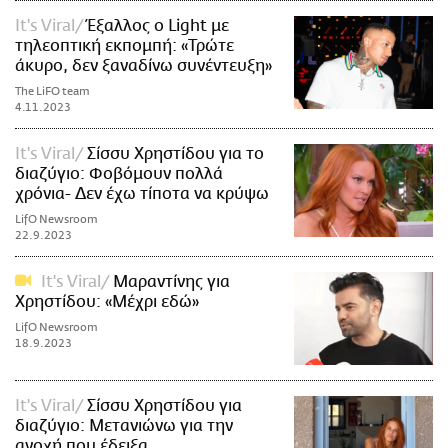
It's Viral
Έξαλλος ο Light με
τηλεοπτική εκπομπή: «Τρώτε
άκυρο, δεν ξαναδίνω συνέντευξη»
The LiFO team
4.11.2023
It's Viral
Σίσσυ Χρηστίδου για το
διαζύγιο: Φοβόμουν πολλά
χρόνια- Δεν έχω τίποτα να κρύψω
LifO Newsroom
22.9.2023
It's Viral
Μαραντίνης για
Χρηστίδου: «Μέχρι εδώ»
LifO Newsroom
18.9.2023
It's Viral
Σίσσυ Χρηστίδου για
διαζύγιο: Μετανιώνω για την
ανοχή που έδειξα