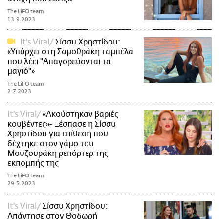
The LiFO team
13.9.2023
It's Viral
Σίσσυ Χρηστίδου:
«Υπάρχει στη Σαμοθράκη ταμπέλα
που λέει "Απαγορεύονται τα
μαγιό"»
The LiFO team
2.7.2023
It's Viral
«Ακούστηκαν βαριές
κουβέντες»- Ξέσπασε η Σίσσυ
Χρηστίδου για επίθεση που
δέχτηκε στον γάμο του
Μουζουράκη ρεπόρτερ της
εκπομπής της
The LiFO team
29.5.2023
It's Viral
Σίσσυ Χρηστίδου:
Απάντησε στον Θοδωρή