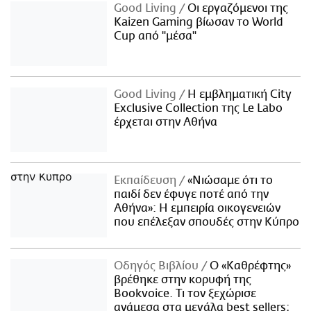
Good Living
Οι εργαζόμενοι της
Kaizen Gaming βίωσαν το World
Cup από "μέσα"
Good Living
Η εμβληματική City
Exclusive Collection της Le Labo
έρχεται στην Αθήνα
Εκπαίδευση
«Νιώσαμε ότι το
παιδί δεν έφυγε ποτέ από την
Αθήνα»: Η εμπειρία οικογενειών
που επέλεξαν σπουδές στην Κύπρο
Οδηγός Βιβλίου
Ο «Καθρέφτης»
βρέθηκε στην κορυφή της
Bookvoice. Τι τον ξεχώρισε
ανάμεσα στα μεγάλα best sellers;