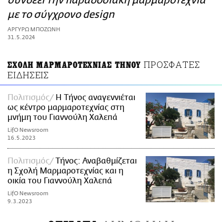
συνδέει την παραδοσιακή μαρμαροτεχνία
ΑΜΠΑ
με το σύγχρονο design
PRINT
ΑΡΓΥΡΩ ΜΠΟΖΩΝΗ
31.5.2024
ΠΡΟΣΦΑΤΕΣ
ΣΧΟΛΗ ΜΑΡΜΑΡΟΤΕΧΝΙΑΣ ΤΗΝΟΥ
ΕΙΔΗΣΕΙΣ
Πολιτισμός
Η Τήνος αναγεννιέται
ως κέντρο μαρμαροτεχνίας στη
μνήμη του Γιαννούλη Χαλεπά
LifO Newsroom
16.5.2023
Πολιτισμός
Τήνος: Αναβαθμίζεται
η Σχολή Μαρμαροτεχνίας και η
οικία του Γιαννούλη Χαλεπά
LifO Newsroom
9.3.2023