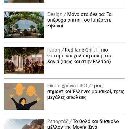
Design
Μόνο στα όνειρα: Τα
υπέροχα σπίτια του Ιμπέρ ντε
Ζιβανσί
Γεύση
Red Jane Grill: Η πιο
νόστιμη και χαλαρή αυλή στα
Χανιά (ίσως και στην Ελλάδα)
Είκοσι χρόνια LIFO
Tρεις
σημαντικοί Έλληνες μουσικοί, τρεις
μεγάλες απώλειες
Ρεπορτάζ
Το θολό και δύσκολο
μέλλον της Μονής Σινά