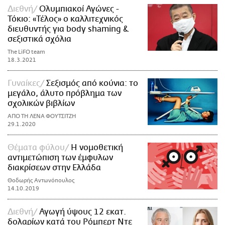
Διεθνή
Ολυμπιακοί Αγώνες -
Τόκιο: «Τέλος» ο καλλιτεχνικός
διευθυντής για body shaming &
σεξιστικά σχόλια
The LiFO team
18.3.2021
Γυναίκες
Σεξισμός από κούνια: το
μεγάλο, άλυτο πρόβλημα των
σχολικών βιβλίων
ΑΠΟ ΤΗ ΛΕΝΑ ΦΟΥΤΣΙΤΖΗ
29.1.2020
Θέματα φύλου
Η νομοθετική
αντιμετώπιση των έμφυλων
διακρίσεων στην Ελλάδα
Θοδωρής Αντωνόπουλος
14.10.2019
Διεθνή
Αγωγή ύψους 12 εκατ.
δολαρίων κατά του Ρόμπερτ Ντε