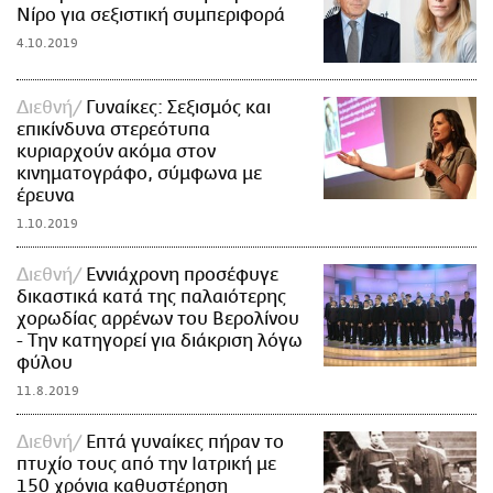
Νίρο για σεξιστική συμπεριφορά
4.10.2019
Διεθνή
Γυναίκες: Σεξισμός και
επικίνδυνα στερεότυπα
κυριαρχούν ακόμα στον
κινηματογράφο, σύμφωνα με
έρευνα
1.10.2019
Διεθνή
Εννιάχρονη προσέφυγε
δικαστικά κατά της παλαιότερης
χορωδίας αρρένων του Βερολίνου
- Την κατηγορεί για διάκριση λόγω
φύλου
11.8.2019
Διεθνή
Επτά γυναίκες πήραν το
πτυχίο τους από την Ιατρική με
150 χρόνια καθυστέρηση