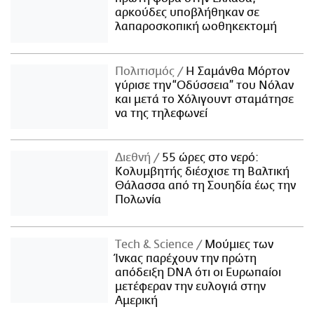
αρκούδες υποβλήθηκαν σε
λαπαροσκοπική ωοθηκεκτομή
Πολιτισμός
Η Σαμάνθα Μόρτον
γύρισε την “Οδύσσεια” του Νόλαν
και μετά το Χόλιγουντ σταμάτησε
να της τηλεφωνεί
Διεθνή
55 ώρες στο νερό:
Κολυμβητής διέσχισε τη Βαλτική
Θάλασσα από τη Σουηδία έως την
Πολωνία
Τech & Science
Μούμιες των
Ίνκας παρέχουν την πρώτη
απόδειξη DNA ότι οι Ευρωπαίοι
μετέφεραν την ευλογιά στην
Αμερική