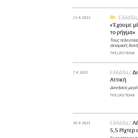
Ελλάδα
13.4.2022
«Έχουμε μί
το ρήγμα»
Τους τελευταί
σεισμικές δονή
THE LIFO TEAM
Ελλάδα
Δι
7.4.2022
Αττική
Δονήσεις μεγέθ
THE LIFO TEAM
Ελλάδα
Λέ
30.9.2021
5,5 Ρίχτερ