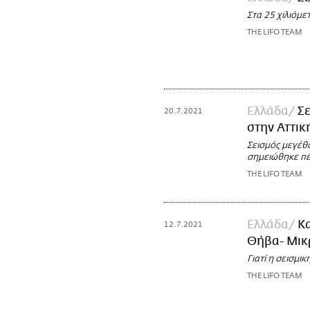
Στα 25 χιλιόμε
THE LIFO TEAM
Ελλάδα
Σε
20.7.2021
στην Αττικ
Σεισμός μεγέθο
σημειώθηκε πέν
THE LIFO TEAM
Ελλάδα
Κα
12.7.2021
Θήβα- Μικρ
Γιατί η σεισμι
THE LIFO TEAM