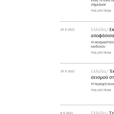
Ένας τέτοιος σ
σημείωσε
THE LIFO TEAM
Ελλάδα
Εκ
29.9.2021
αποφάσισα
H σεισμικότητα
κινδύνου
THE LIFO TEAM
Ελλάδα
Έ
29.9.2021
σεισμού σ
Η περιοχή συνε
THE LIFO TEAM
Ελλάδα
Σ
9.9.2021