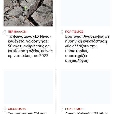
ΠΕΡΙΒΑΛΛΟΝ
ΠΟΛΙΤΙΣΜΟΣ
Το φαινόμενο «Ελ Νίνιο»
Βρετανία: Ανασκαφές σε
ενδέχεται να οδηγήσει
πυρηνική εγκατάσταση
50 εκατ. ανθρώπους σε
«θα αλλάξουν την
κατάσταση οξείας πείνας
προϊστορία»,
πριν το τέλος του 2027
υποστηρίζει
αρχαιολόγος
ΟΙΚΟΝΟΜΙΑ
ΠΟΛΙΤΙΣΜΟΣ
Τουρισμός για Όλους
Λάκης Χαλκιάς: Πλήθος