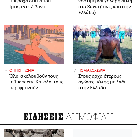
υπέροχα σπίτια του
νόστιμη και χαλαρή αυλή
Ιμπέρ ντε Ζιβανσί
στα Χανιά (ίσως και στην
Ελλάδα)
ΟΠΤΙΚΗ ΓΩΝΙΑ
ΠΟΜΑΚΟΧΩΡΙΑ
Όλοι ακολουθούν τους
Στους αρχαιότερους
influencers. Και όλοι τους
αγώνες πάλης με λάδι
περιφρονούν.
στην Ελλάδα
ΔΗΜΟΦΙΛΗ
ΕΙΔΗΣΕΙΣ