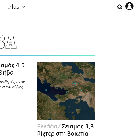
Plus
Θέματα
Συνεντεύξεις
Videos
ΒΑ
τα
Αφιερώματα
Ζώδια
Εξομολογήσεις
Blogs
η
ισμός 4,5
Οι Αθηναίοι
 Θήβα
Απώλειες
αισθητός στην
Lgbtqi+
οια και άλλες
Επιλογές
Ελλάδα
Σεισμός 3,8
Ρίχτερ στη Βοιωτία