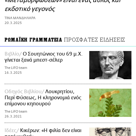
«Μεταμορφώσεων» είναι ένας άθλος και
ΑΜΠΑ
εκδοτικό γεγονός
PRINT
ΤΙΝΑ ΜΑΝΔΗΛΑΡΑ
20.3.2025
ΠΡΟΣΦΑΤΕΣ ΕΙΔΗΣΕΙΣ
ΡΩΜΑΪΚΗ ΓΡΑΜΜΑΤΕΙΑ
Βιβλίο
Ο Σουητώνιος του 69 μ.Χ.
γίνεται ξανά μπεστ-σέλερ
The LiFO team
16.3.2025
Οδηγός Βιβλίου
Λουκρητίου,
Περί Φύσεως, Η κληρονομιά ενός
επίμονου κηπουρού
The LiFO team
26.3.2021
Ιδέες
Κικέρων: «Η φιλία δεν είναι