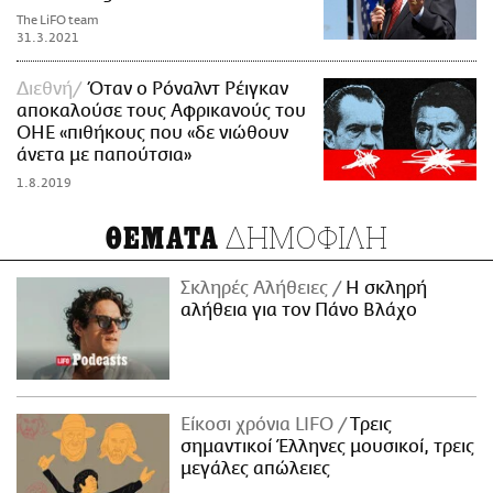
The LiFO team
31.3.2021
Διεθνή
Όταν ο Ρόναλντ Ρέιγκαν
αποκαλούσε τους Αφρικανούς του
ΟΗΕ «πιθήκους που «δε νιώθουν
άνετα με παπούτσια»
1.8.2019
ΔΗΜΟΦΙΛΗ
ΘΕΜΑΤΑ
Σκληρές Αλήθειες
H σκληρή
αλήθεια για τον Πάνο Βλάχο
Είκοσι χρόνια LIFO
Tρεις
σημαντικοί Έλληνες μουσικοί, τρεις
μεγάλες απώλειες