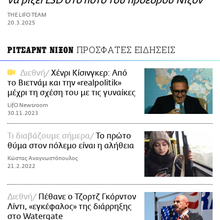
να ρίξει LSD στο ποτό του προέδρου Νίξον
ΑΜΠΑ
THE LIFO TEAM
PRINT
20.3.2025
ΠΡΟΣΦΑΤΕΣ ΕΙΔΗΣΕΙΣ
ΡΙΤΣΑΡΝΤ ΝΙΞΟΝ
Διεθνή
Χένρι Κίσινγκερ: Από
το Βιετνάμ και την «realpolitik»
μέχρι τη σχέση του με τις γυναίκες
LifO Newsroom
30.11.2023
Τι διαβάζουμε σήμερα
Το πρώτο
θύμα στον πόλεμο είναι η αλήθεια
Κώστας Αναγνωστόπουλος
21.2.2022
Διεθνή
Πέθανε ο Τζορτζ Γκόρντον
Λίντι, «εγκέφαλος» της διάρρηξης
στο Watergate