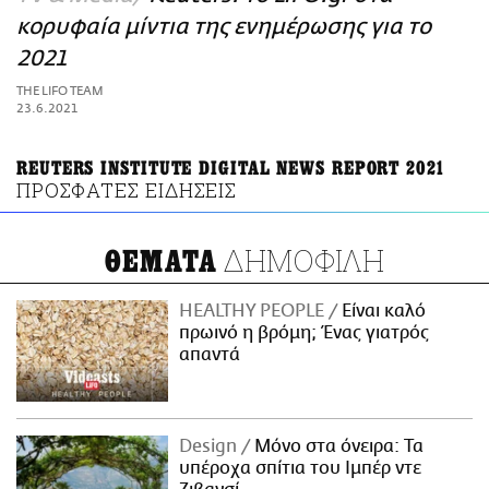
ΑΜΠΑ
κορυφαία μίντια της ενημέρωσης για το
PRINT
2021
THE LIFO TEAM
23.6.2021
REUTERS INSTITUTE DIGITAL ΝEWS REPORT 2021
ΠΡΟΣΦΑΤΕΣ ΕΙΔΗΣΕΙΣ
ΔΗΜΟΦΙΛΗ
ΘΕΜΑΤΑ
HEALTHY PEOPLE
Είναι καλό
πρωινό η βρόμη; Ένας γιατρός
απαντά
Design
Μόνο στα όνειρα: Τα
υπέροχα σπίτια του Ιμπέρ ντε