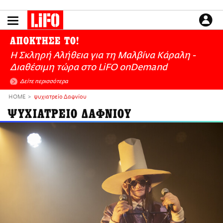
Παράκαμψη
προς
το
ΕΙΔΗΣΕΙΣ
κυρίως
ΑΠΟΚΤΗΣΕ ΤΟ!
περιεχόμενο
CULTURE
Η Σκληρή Αλήθεια για τη Μαλβίνα Κάραλη -
ΑΠΟΨΕΙΣ
Διαθέσιμη τώρα στo LiFO onDemand
ΤΡΟΠΟΣ ΖΩΗΣ
Δείτε περισσότερα
PODCASTS
HOME
ψυχιατρείο Δαφνίου
Plus
ΨΥΧΙΑΤΡΕΙΟ ΔΑΦΝΙΟΥ
LIFO SHOP
NEWSLETTER
ΜΙΚΡΟΠΡΑΓΜΑΤΑ
THE GOOD LIFO
LIFOLAND
CITY GUIDE