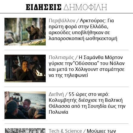
ΔΗΜΟΦΙΛΗ
ΕΙΔΗΣΕΙΣ
Περιβάλλον
Αρκτούρος: Για
πρώτη φορά στην Ελλάδα,
αρκούδες υποβλήθηκαν σε
λαπαροσκοπική ωοθηκεκτομή
Πολιτισμός
Η Σαμάνθα Μόρτον
γύρισε την “Οδύσσεια” του Νόλαν
και μετά το Χόλιγουντ σταμάτησε
να της τηλεφωνεί
Διεθνή
55 ώρες στο νερό:
Κολυμβητής διέσχισε τη Βαλτική
Θάλασσα από τη Σουηδία έως την
Πολωνία
Τech & Science
Μούμιες των