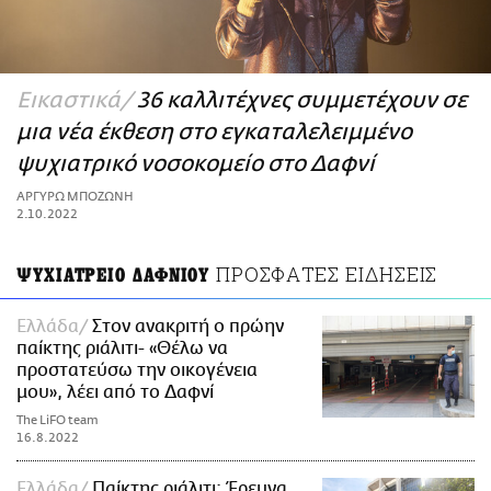
ΑΜΠΑ
PRINT
Εικαστικά
36 καλλιτέχνες συμμετέχουν σε
μια νέα έκθεση στο εγκαταλελειμμένο
ψυχιατρικό νοσοκομείο στο Δαφνί
ΑΡΓΥΡΩ ΜΠΟΖΩΝΗ
2.10.2022
ΠΡΟΣΦΑΤΕΣ ΕΙΔΗΣΕΙΣ
ΨΥΧΙΑΤΡΕΙΟ ΔΑΦΝΙΟΥ
Ελλάδα
Στον ανακριτή ο πρώην
παίκτης ριάλιτι- «Θέλω να
προστατεύσω την οικογένεια
μου», λέει από το Δαφνί
The LiFO team
16.8.2022
Ελλάδα
Παίκτης ριάλιτι: Έρευνα